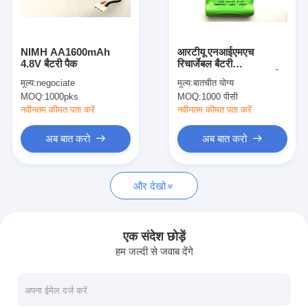
कारखाना भ्रमण
गुणवत्ता नियंत्रण
NIMH AA1600mAh
आरटीयू एनआईएमएच
4.8V बैटरी पैक
रिचार्जेबल बैटरी
संपर्क करें
AAA750mAh 2.4V चर्च
मूल्य:
negociate
मूल्य:
बातचीत योग्य
एलईडी सौर मोमबत्ती
MOQ:
1000pks
MOQ:
1000 पीसी
समाचार
नवीनतम कीमत पता करें
नवीनतम कीमत पता करें
अब बात करो
अब बात करो
अब बात करो
और देखो
लिथियम LiFePO4 बैटरी
लिथियम आयन रिचार्जेबल बैटरी
एक संदेश छोड़ें
हम जल्दी से जवाब देंगे
लिथियम पॉलिमर बैटरी
ऊर्जा भंडारण बैटरी