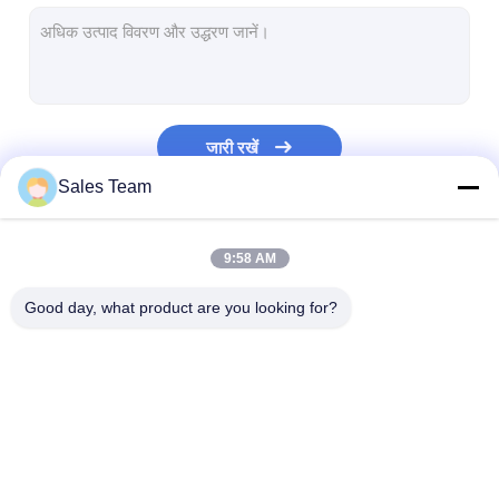
एच बैटरी
एनआईसीडी रिचार्जेबल बैटरी
एलसीडी बैटरी चार्जर
जारी रखें
निम बैटरी पैक
Sales Team
निक बैटरी पैक
हमारी श्रेणियाँ
लिथियम आयन बैटरी पैक
9:58 AM
Good day, what product are you looking for?
रिचार्जेबल फ्लैशलाइट बैटरी
आपातकालीन प्रकाश बैटरी
ली Mno2 बैटरी
लिथियम LiFePO4 बैटरी
लिथियम आयन रिचार्जेबल
लिथियम पॉलिमर बैट
ली Socl2 बैटरी
बैटरी