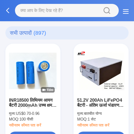
सभी उत्पादों
(897)
INR18500 लिथियम आयन
51.2V 200Ah LiFePO4
बैटरी 2000mAh उच्च क्षमता
बैटरी - अंतिम ऊर्जा भंडारण
3.7V रिचार्जेबल ली-आयन
समाधान
मूल्य:
US$0.70-0.96
मूल्य:
बातचीत योग्य
बैटरी
MOQ:
100 पीसी
MOQ:
1 सेट
नवीनतम कीमत पता करें
नवीनतम कीमत पता करें