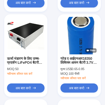
अब बात करो
अब बात करो
ऊर्जा भंडारण के लिए उच्च-
ग्रेड ए आईएनआर18350
प्रदर्शन LiFePO4 बैटरी
लिथियम आयन बैटरी 3.7V
51.2V 100Ah
900mAh उच्च क्षमता
MOQ:
50
मूल्य:
US$0.65-0.85
रिचार्जेबल बैटरी
नवीनतम कीमत पता करें
MOQ:
100 पीसी
नवीनतम कीमत पता करें
अब बात करो
अब बात करो