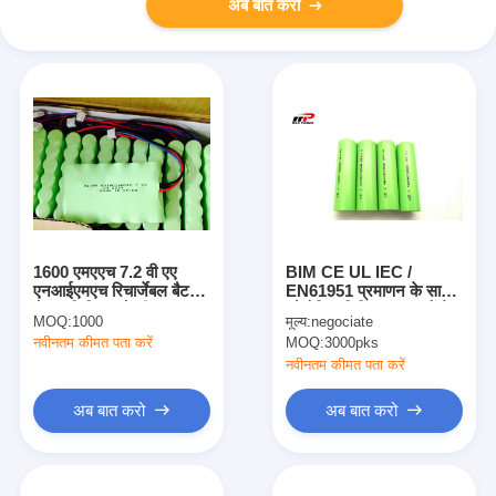
अब बात करो
1600 एमएएच 7.2 वी एए
BIM CE UL IEC /
एनआईएमएच रिचार्जेबल बैटरी,
EN61951 प्रमाणन के साथ
कैमरा लिथियम बैटरी OEM
औद्योगिक डिजिटल उत्पादों के
MOQ:
1000
मूल्य:
negociate
लिए NIMH AA2500mAh
नवीनतम कीमत पता करें
MOQ:
3000pks
1.2V बैटरी
नवीनतम कीमत पता करें
अब बात करो
अब बात करो