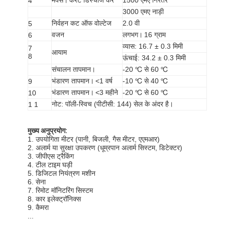
4
3000 एमए नाड़ी
निर्वहन कट ऑफ वोल्टेज
2.0 वी
5
वजन
लगभग।
16 ग्राम
6
व्यास: 16.7 ± 0.3 मिमी
7
आयाम
8
ऊंचाई: 34.2 ± 0.3 मिमी
संचालन तापमान।
-20 ℃ से 60 ℃
भंडारण तापमान।
<1 वर्ष
-10 ℃ से 40 ℃
9
भंडारण तापमान।
<3 महीने
-20 ℃ से 60 ℃
10
नोट: पॉली-स्विच (पीटीसी: 144) सेल के अंदर है।
1 1
मुख्य अनुप्रयोग:
1. उपयोगिता मीटर (पानी, बिजली, गैस मीटर, एएमआर)
2. अलार्म या सुरक्षा उपकरण (धूम्रपान अलार्म सिस्टम, डिटेक्टर)
3. जीपीएस ट्रैकिंग
4. टील टाइम घड़ी
5. डिजिटल नियंत्रण मशीन
6. सेना
7. रिमोट मॉनिटरिंग सिस्टम
8. कार इलेक्ट्रॉनिक्स
9. कैमरा
...