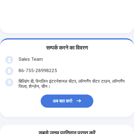
एच बैटरी
एनआईसीडी रिचार्जेबल बैटरी
एलसीडी बैटरी चार्जर
निम बैटरी पैक
सम्पर्क करने का विवरण
निक बैटरी पैक
Sales Team
लिथियम आयन बैटरी पैक
86-755-28998225
बिल्डिंग बी, फेंगलिन इंटरनेशनल सेंटर, लॉन्गगैंग सेंटर टाउन, लॉन्गगैंग
रिचार्जेबल फ्लैशलाइट बैटरी
जिला, शेन्ज़ेन, चीन।
आपातकालीन प्रकाश बैटरी
अब बात करो
ली Mno2 बैटरी
ली Socl2 बैटरी
सबसे उत्तम प्रतिदान प्राप्त करें