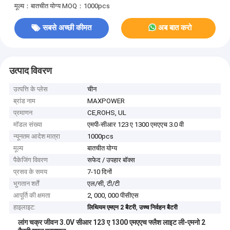
मूल्य：बातचीत योग्य
MOQ：1000pcs
सबसे अच्छी कीमत
अब बात करो
उत्पाद विवरण
उत्पत्ति के प्लेस
चीन
ब्रांड नाम
MAXPOWER
प्रमाणन
CE,ROHS, UL
मॉडल संख्या
एमपी-सीआर 123 ए 1300 एमएएच 3.0 वी
न्यूनतम आदेश मात्रा
1000pcs
मूल्य
बातचीत योग्य
पैकेजिंग विवरण
सफेद / उपहार बॉक्स
प्रसव के समय
7-10 दिनों
भुगतान शर्तें
एल/सी, टी/टी
आपूर्ति की क्षमता
2, 000, 000 पीसीएस
हाइलाइट:
,
लिथियम एमएन 2 बैटरी
उच्च निर्वहन बैटरी
लांग चक्र जीवन 3.0V सीआर 123 ए 1300 एमएएच फ्लैश लाइट ली-एमनो 2