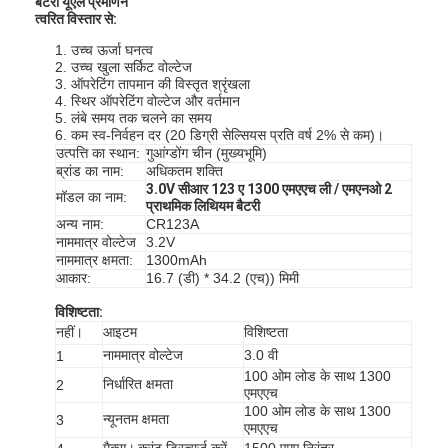
बैटरी यूएल प्रमाणन
त्वरित विस्तार से:
1. उच्च ऊर्जा घनत्व
2. उच्च खुला सर्किट वोल्टेज
3. ऑपरेटिंग तापमान की विस्तृत श्रृंखला
4. स्थिर ऑपरेटिंग वोल्टेज और वर्तमान
5. लंबे समय तक चलने का समय
6. कम स्व-निर्वहन दर (20 डिग्री सेल्सियस प्रति वर्ष 2% से कम)।
उत्पत्ति का स्थान:
गुआंग्डोंग चीन (मुख्यभूमि)
ब्रांड का नाम:
अधिकतम शक्ति
3.0V सीआर 123 ए 1300 एमएएच ली / एमएनओ 2
मॉडल का नाम:
प्राथमिक लिथियम बैटरी
अन्य नाम:
CR123A
नाममात्र वोल्टेज
3.2V
नाममात्र क्षमता:
1300mAh
आकार:
16.7 (डी) * 34.2 (एच)) मिमी
विशिष्टता:
नहीं।
आइटम
विशिष्टता
नाममात्र वोल्टेज
3.0 वी
1
100 ओम लोड के साथ 1300
निर्धारित क्षमता
2
एमएएच
100 ओम लोड के साथ 1300
न्यूनतम क्षमता
3
एमएएच
मैक्स।
करंट डिस्चार्ज करें
1500 एमए निरंतर