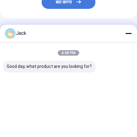
बात करना
अनुशंसित उत्पाद
Jack
4:38 PM
Good day, what product are you looking for?
गैस गेज के साथ 8500mAh
451730HP 210mAh
MP81438HP
लिथियम पॉलिमर बैटरी IC
3.7V वॉयस रिकॉर्डर के लिए
3600mAh 15C
LiPolymer बैटरी पैक
लीपोलीमर बैटरी पैक
LiPolymer बैटरी 
5960165 3.7V 8.5AH
11.1V
सबसे अच्छी कीमत
सबसे अच्छी कीमत
सबसे अच्छी 
होम
Desktop Site