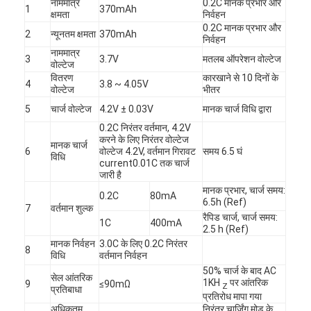
नाममात्र
0.2C मानक प्रभार और
1
370mAh
क्षमता
निर्वहन
0.2C मानक प्रभार और
2
न्यूनतम क्षमता
370mAh
निर्वहन
नाममात्र
3
3.7V
मतलब ऑपरेशन वोल्टेज
वोल्टेज
वितरण
कारखाने से 10 दिनों के
4
3.8 ~ 4.05V
वोल्टेज
भीतर
5
चार्ज वोल्टेज
4.2V ± 0.03V
मानक चार्ज विधि द्वारा
0.2C निरंतर वर्तमान, 4.2V
करने के लिए निरंतर वोल्टेज
मानक चार्ज
6
वोल्टेज 4.2V, वर्तमान गिरावट
समय 6.5 घं
विधि
current0.01C तक चार्ज
जारी है
मानक प्रभार, चार्ज समय:
0.2C
80mA
6.5h (Ref)
7
वर्तमान शुल्क
रैपिड चार्ज, चार्ज समय:
1C
400mA
2.5 h (Ref)
घर
मानक निर्वहन
3.0C के लिए 0.2C निरंतर
8
विधि
वर्तमान निर्वहन
उत्पादों
50% चार्ज के बाद AC
सेल आंतरिक
1KH
पर आंतरिक
9
≤90mΩ
Z
प्रतिबाधा
हमारे बारे में
प्रतिरोध मापा गया
अधिकतम
निरंतर चार्जिंग मोड के