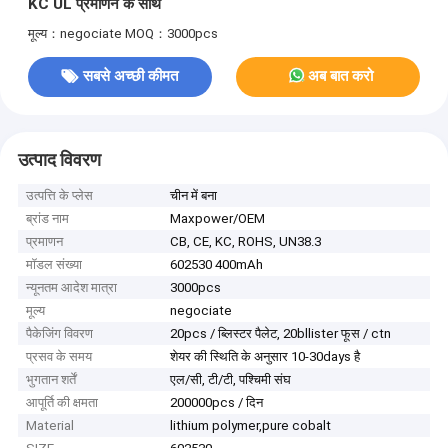
KC UL प्रमाणन के साथ
मूल्य：negociate
MOQ：3000pcs
सबसे अच्छी कीमत
अब बात करो
उत्पाद विवरण
उत्पत्ति के प्लेस
चीन में बना
ब्रांड नाम
Maxpower/OEM
प्रमाणन
CB, CE, KC, ROHS, UN38.3
मॉडल संख्या
602530 400mAh
न्यूनतम आदेश मात्रा
3000pcs
मूल्य
negociate
पैकेजिंग विवरण
20pcs / ब्लिस्टर पैलेट, 20bllister फूस / ctn
प्रसव के समय
शेयर की स्थिति के अनुसार 10-30days है
भुगतान शर्तें
एल/सी, टी/टी, पश्चिमी संघ
आपूर्ति की क्षमता
200000pcs / दिन
Material
lithium polymer,pure cobalt