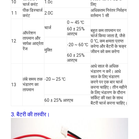
10
1.0c
चार्ज करंट
लिए
कारखाना भ्रमण
पीक डिस्चार्ज
अधिकतम निरंतर निर्वहन
1 1
2.0C
करंट
वर्तमान 1 सी
गुणवत्ता नियंत्रण
0 ~ 45 ℃
चार्ज
60 ± 25%
बहुत कम तापमान पर
ऑपरेशन
संपर्क करें
आरएच
चार्ज किया जाता है, जैसे
तापमान और
12
0 ℃, कम क्षमता प्राप्त
सापेक्ष आर्द्रता
-20 ~ 60 ℃
करेगा और बैटरी के चक्र
समाचार
रेंज
मुक्ति
जीवन को कम करेगा
60 ± 25%
आरएच
अब बात करो
आधे साल से अधिक
भंडारण न करें। आधे
साल के लिए भंडारण
लंबे समय तक
-20 ~ 25 ℃
करने पर एक बार चार्ज
भंडारण का
13
करना चाहिए। तीन महीने
लिथियम LiFePO4 बैटरी
तापमान
के लिए भंडारण के दौरान
सर्किट की रक्षा के साथ
60 ± 25% आरएच
लिथियम आयन रिचार्जेबल बैटरी
बैटरी चार्ज करना चाहिए।
3. बैटरी की तस्वीर।
लिथियम पॉलिमर बैटरी
ऊर्जा भंडारण बैटरी