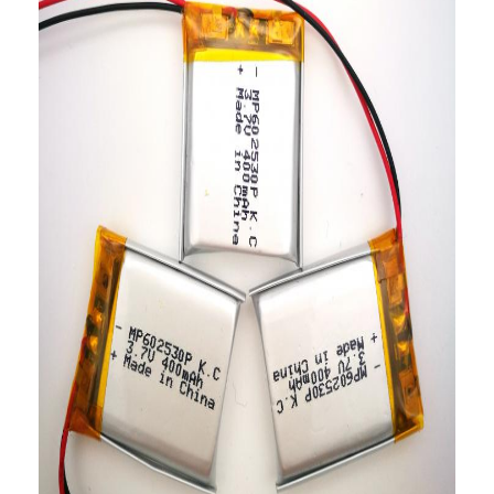
एच बैटरी
एनआईसीडी रिचार्जेबल बैटरी
एलसीडी बैटरी चार्जर
निम बैटरी पैक
निक बैटरी पैक
लिथियम आयन बैटरी पैक
रिचार्जेबल फ्लैशलाइट बैटरी
आपातकालीन प्रकाश बैटरी
ली Mno2 बैटरी
ली Socl2 बैटरी