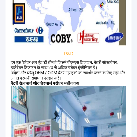
R&D
हम एक पेशेवर आर एंड डी टीम है जिसमें बीएमएस डिजाइन, बैटरी सॉफ्टवेयर,
हार्डवेयर डिजाइन के साथ 20 से अधिक पेशेवर इंजीनियर हैं।
विदेशी और घरेलू OEM / ODM बैटरी ग्राहकों का समर्थन करने के लिए सही और
लागत प्रभावी समाधान प्रदान करें।
बैटरी सेल चार्ज और डिस्चार्ज परीक्षण मशीन कक्ष
घर
मैक्सपावर इंडस्ट्रियल कंपनी लिमिटेड चीन में अग्रणी रिचार्जेबल बैटरी और चार्जर
निर्माता में से एक है जो आर एंड डी, एलआई-आयन, लाइफपीओ 4, ली-पॉलिमर
उत्पादों
रिचार्जेबल बैटरी और चार्जर के उत्पादन और बिक्री को एकीकृत करता है।हमारे पास
चीन में ३०,००० वर्ग मीटर के कुल संयंत्र क्षेत्र और ८० आर एंड डी इंजीनियर और
हमारे बारे में
१०० पेशेवर क्यूसी कर्मचारियों सहित लगभग १००० कर्मचारियों के साथ हमारा आधुनिक