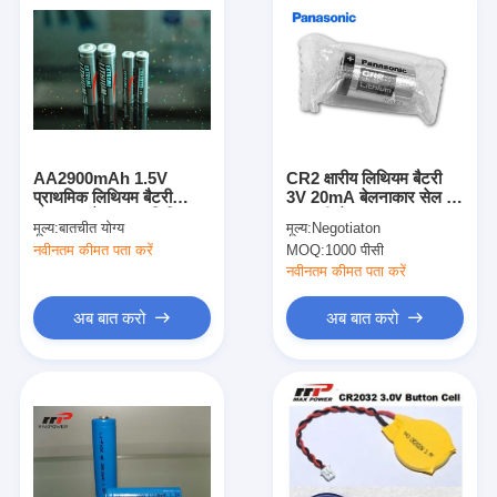
AA2900mAh 1.5V
CR2 क्षारीय लिथियम बैटरी
प्राथमिक लिथियम बैटरी
3V 20mA बेलनाकार सेल 10
LiFeS2 बेलनाकार लिथियम
साल की शेल्फ लाइफ
मूल्य:
बातचीत योग्य
मूल्य:
Negotiaton
बैटरी
नवीनतम कीमत पता करें
MOQ:
1000 पीसी
नवीनतम कीमत पता करें
अब बात करो
अब बात करो
घर
उत्पादों
हमारे बारे में