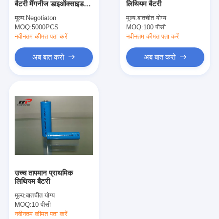
बैटरी मैंगनीज डाइऑक्साइड
लिथियम बैटरी
एच बैटरी
बटन सेल सिक्का प्रकार
मूल्य:
Negotiaton
मूल्य:
बातचीत योग्य
50mAh
MOQ:
एनआईसीडी रिचार्जेबल बैटरी
5000PCS
MOQ:
100 पीसी
नवीनतम कीमत पता करें
नवीनतम कीमत पता करें
एलसीडी बैटरी चार्जर
अब बात करो
अब बात करो
निम बैटरी पैक
निक बैटरी पैक
लिथियम आयन बैटरी पैक
रिचार्जेबल फ्लैशलाइट बैटरी
आपातकालीन प्रकाश बैटरी
उच्च तापमान प्राथमिक
ली Mno2 बैटरी
लिथियम बैटरी
मूल्य:
बातचीत योग्य
ली Socl2 बैटरी
MOQ:
10 पीसी
नवीनतम कीमत पता करें