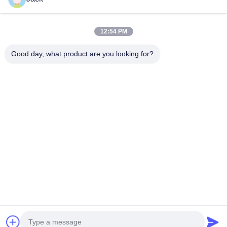
हमारी श्रेणियाँ
12:54 PM
Good day, what product are you looking for?
लिथियम LiFePO4 बैटरी
लिथियम आयन रिचार्जेबल
लिथियम पॉलिमर बैट
बैटरी
होम
Desktop Site
साइटमैप
गोपनीयता नीति
गुणवत्ता
लिथियम LiFePO4 बैटरी
चीन का कारखाना.Copyright © 2026
MAXPOWER INDUSTRIAL CO.,LTD. All Rights Reserved.