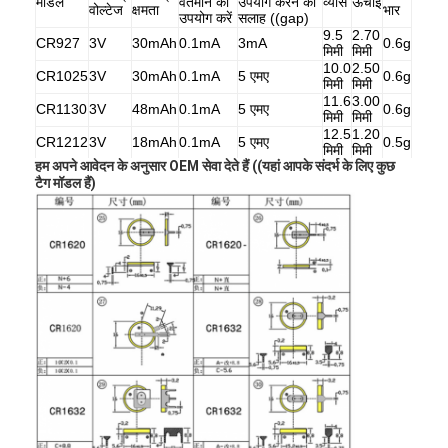
मॉडल
वर्तमान का
उपयोग करने की
व्यास
ऊँचाई
वोल्टेज
क्षमता
भार
एच बैटरी
उपयोग करें
सलाह ((gap)
9.5
2.70
CR927
3V
30mAh
0.1mA
3mA
0.6g
मिमी
मिमी
एनआईसीडी रिचार्जेबल बैटरी
10.0
2.50
CR1025
3V
30mAh
0.1mA
5 एमए
0.6g
मिमी
मिमी
एलसीडी बैटरी चार्जर
11.6
3.00
CR1130
3V
48mAh
0.1mA
5 एमए
0.6g
मिमी
मिमी
12.5
1.20
CR1212
3V
18mAh
0.1mA
5 एमए
0.5g
निम बैटरी पैक
मिमी
मिमी
हम अपने आवेदन के अनुसार OEM सेवा देते हैं ((यहां आपके संदर्भ के लिए कुछ
12.5
1.60
CR1216
3V
25mAh
0.1mA
5 एमए
0.7g
टैग मॉडल हैं)
मिमी
मिमी
निक बैटरी पैक
12.5
2.00
0.85
CR1220
3V
40mAh
0.1mA
5 एमए
मिमी
मिमी
ग्राम
लिथियम आयन बैटरी पैक
12.5
2.50
CR1225
3V
48mAh
0.1mA
5 एमए
1.3g
मिमी
मिमी
16.0
1.60
CR1616
3V
50mAh
0.1mA
8mA
1.2g
रिचार्जेबल फ्लैशलाइट बैटरी
मिमी
मिमी
16.0
2.00
CR1620
3V
70mAh
0.2mA
8mA
1.2g
मिमी
मिमी
आपातकालीन प्रकाश बैटरी
16.0
2.50
CR1625
3V
90mAh
0.2mA
8mA
1.4g
मिमी
मिमी
ली Mno2 बैटरी
ली Socl2 बैटरी