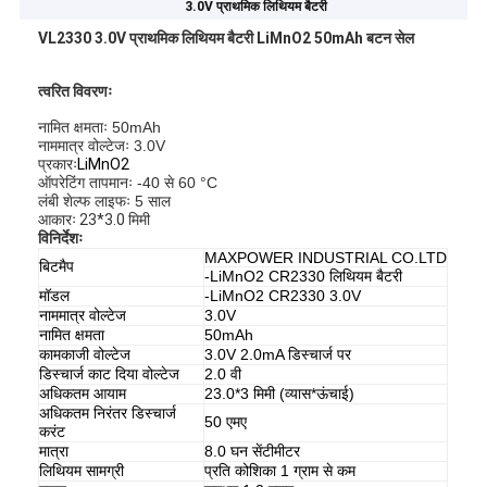
3.0V प्राथमिक लिथियम बैटरी
VL2330 3.0V प्राथमिक लिथियम बैटरी LiMnO2 50mAh बटन सेल
त्वरित विवरणः
नामित क्षमताः 50mAh
नाममात्र वोल्टेजः 3.0V
प्रकारः
LiMnO2
ऑपरेटिंग तापमानः -40 से 60 °C
लंबी शेल्फ लाइफः 5 साल
आकारः 23*3.0 मिमी
विनिर्देशः
MAXPOWER INDUSTRIAL CO.LTD
बिटमैप
-LiMnO2 CR2330 लिथियम बैटरी
मॉडल
-LiMnO2 CR2330 3.0V
नाममात्र वोल्टेज
3.0V
नामित क्षमता
50mAh
कामकाजी वोल्टेज
3.0V 2.0mA डिस्चार्ज पर
डिस्चार्ज काट दिया वोल्टेज
2.0 वी
अधिकतम आयाम
23.0*3 मिमी (व्यास*ऊंचाई)
अधिकतम निरंतर डिस्चार्ज
50 एमए
करंट
मात्रा
8.0 घन सेंटीमीटर
लिथियम सामग्री
प्रति कोशिका 1 ग्राम से कम