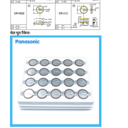
प्राथमिक लिथियम बैटरी
हाइब्रिड कार बैटरी
सेल मूल पैकेजः