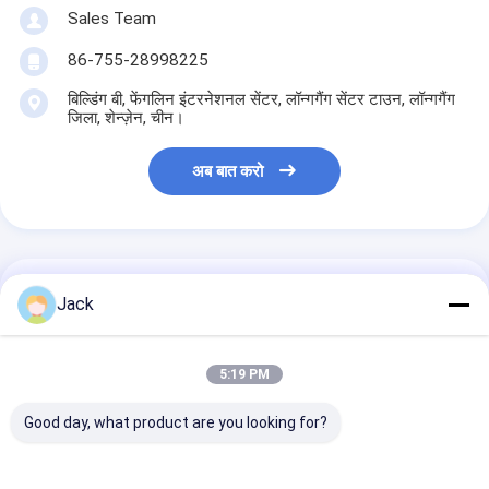
Sales Team
86-755-28998225
बिल्डिंग बी, फेंगलिन इंटरनेशनल सेंटर, लॉन्गगैंग सेंटर टाउन, लॉन्गगैंग
जिला, शेन्ज़ेन, चीन।
अब बात करो
सबसे उत्तम प्रतिदान प्राप्त करें
Jack
VL2330 3.0V प्राथमिक
5:19 PM
लिथियम बैटरी 50mAh लंबे
समय तक चलने वाले प्रदर्शन के
लिए
Good day, what product are you looking for?