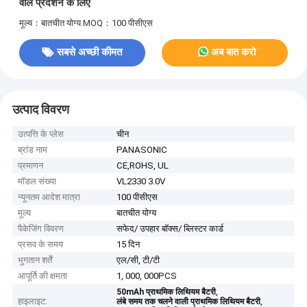
वाले प्रदर्शन के लिए
मूल्य：बातचीत योग्य
MOQ：100 पीसीएस
सबसे अच्छी कीमत
अब बात करो
उत्पाद विवरण
उत्पत्ति के प्लेस
चीन
ब्रांड नाम
PANASONIC
प्रमाणन
CE,ROHS, UL
मॉडल संख्या
VL2330 3.0V
न्यूनतम आदेश मात्रा
100 पीसीएस
मूल्य
बातचीत योग्य
पैकेजिंग विवरण
सफेद/ उपहार बॉक्स/ ब्लिस्टर कार्ड
प्रसव के समय
15 दिन
भुगतान शर्तें
एल/सी, टी/टी
आपूर्ति की क्षमता
1, 000, 000PCS
,
50mAh प्राथमिक लिथियम बैटरी
हाइलाइट:
,
लंबे समय तक चलने वाली प्राथमिक लिथियम बैटरी