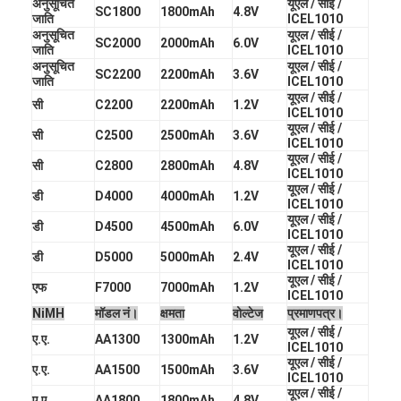
अनुसूचित
यूएल / सीई /
प्राथमिक लिथियम बैटरी
SC1800
1800mAh
4.8V
जाति
ICEL1010
अनुसूचित
यूएल / सीई /
SC2000
2000mAh
6.0V
हाइब्रिड कार बैटरी
जाति
ICEL1010
अनुसूचित
यूएल / सीई /
SC2200
2200mAh
3.6V
जाति
ICEL1010
यूएल / सीई /
सी
C2200
2200mAh
1.2V
ICEL1010
यूएल / सीई /
सी
C2500
2500mAh
3.6V
ICEL1010
यूएल / सीई /
सी
C2800
2800mAh
4.8V
ICEL1010
यूएल / सीई /
डी
D4000
4000mAh
1.2V
ICEL1010
यूएल / सीई /
डी
D4500
4500mAh
6.0V
ICEL1010
यूएल / सीई /
डी
D5000
5000mAh
2.4V
ICEL1010
यूएल / सीई /
एफ
F7000
7000mAh
1.2V
ICEL1010
NiMH
मॉडल नं।
क्षमता
वोल्टेज
प्रमाणपत्र।
यूएल / सीई /
ए.ए.
AA1300
1300mAh
1.2V
ICEL1010
यूएल / सीई /
ए.ए.
AA1500
1500mAh
3.6V
ICEL1010
यूएल / सीई /
ए.ए.
AA1800
1800mAh
4.8V