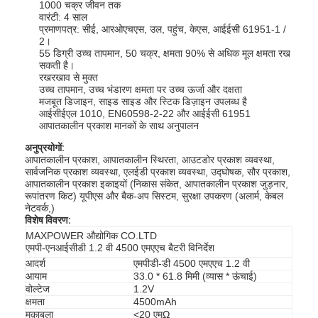
1000 चक्र जीवन तक
वारंटी: 4 साल
प्रमाणपत्र: सीई, आरओएचएस, उल, पहुंच, केएस, आईईसी 61951-1 /
2।
55 डिग्री उच्च तापमान, 50 चक्र, क्षमता 90% से अधिक मूल क्षमता रख
सकती है।
रखरखाव से मुक्त
उच्च तापमान, उच्च भंडारण क्षमता पर उच्च ऊर्जा और दक्षता
मजबूत डिजाइन, साइड साइड और स्टिक डिज़ाइन उपलब्ध है
आईसीईएल 1010, EN60598-2-22 और आईईसी 61951
आपातकालीन प्रकाश मानकों के साथ अनुपालन
अनुप्रयोगों:
आपातकालीन प्रकाश, आपातकालीन स्थिरता, आउटडोर प्रकाश व्यवस्था,
सार्वजनिक प्रकाश व्यवस्था, एलईडी प्रकाश व्यवस्था, उद्घोषक, सौर प्रकाश,
आपातकालीन प्रकाश इकाइयों (निकास संकेत, आपातकालीन प्रकाश जुड़नार,
रूपांतरण किट) यूपीएस और बैक-अप सिस्टम, सुरक्षा उपकरण (अलार्म, केबल
नेटवर्क,)
विशेष विवरण:
MAXPOWER औद्योगिक CO.LTD
एमपी-एनआईसीडी 1.2 वी 4500 एमएएच बैटरी विनिर्देश
आदर्श
एमपीडी-डी 4500 एमएएच 1.2 वी
आयाम
33.0 * 61.8 मिमी (व्यास * ऊंचाई)
वोल्टेज
1.2V
क्षमता
4500mAh
मुक़ाबला
<20 एमΩ