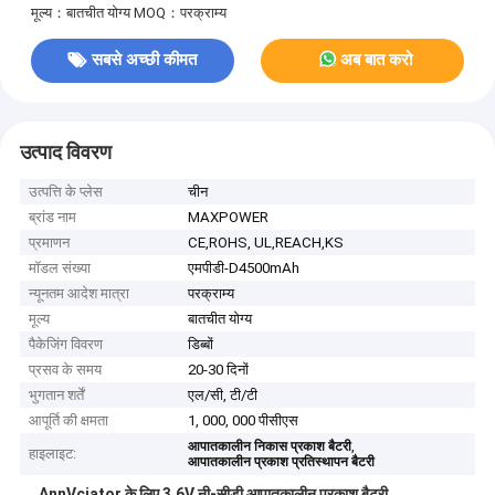
मूल्य：बातचीत योग्य
MOQ：परक्राम्य
सबसे अच्छी कीमत
अब बात करो
उत्पाद विवरण
उत्पत्ति के प्लेस
चीन
ब्रांड नाम
MAXPOWER
प्रमाणन
CE,ROHS, UL,REACH,KS
मॉडल संख्या
एमपीडी-D4500mAh
न्यूनतम आदेश मात्रा
परक्राम्य
मूल्य
बातचीत योग्य
पैकेजिंग विवरण
डिब्बों
प्रसव के समय
20-30 दिनों
भुगतान शर्तें
एल/सी, टी/टी
आपूर्ति की क्षमता
1, 000, 000 पीसीएस
,
आपातकालीन निकास प्रकाश बैटरी
हाइलाइट:
आपातकालीन प्रकाश प्रतिस्थापन बैटरी
AnnVciator के लिए 3.6V नी-सीडी आपातकालीन प्रकाश बैटरी