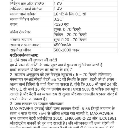
निर्वहन कट ऑफ वोल्टेज
1.0V
अधिकतम चार्ज वोल्टेज
1.4V
मानक चार्ज वर्तमान
16 घंटे के लिए 0.1 सी
मानक निर्वहन वर्तमान
0.2C
वजन
<120 ग्रा
शुल्क: 0-70 डिग्री
वर्किंग टेम्परेचर
निर्वहन: -20-70 डिग्री
भंडारण तापमान
शून्य से 20 - 70 डिग्री
सामान्य तापमान क्षमता
4500mAh
साइकिल जीवन
500-1000 चक्र
प्रतिस्पर्धात्मक लाभ:
1. लंबे समय की गुणवत्ता की गारंटी
हम 4 साल की गारंटी के साथ सुपर अच्छी गुणवत्ता सुनिश्चित करते हैं
हमारे कारखाने से वितरण की तारीख के बाद से
2. तापमान अनुकूलन की एक विस्तृत श्रृंखला (-5 ~ 70 डिग्री सेल्सियस)
मैक्सपावर एनआईसीएडी बैटरी 55 ℃ की स्थिति के तहत, बैटरी को दो अलग-
अलग चार्ज विधियों से चार्ज किया जा सकता है, जैसे कि 0.05 सी चार्ज 24 घंटे
और 0.1 सी चार्ज 16 घंटे का उपयोग करना।
क्षमता 90% से अधिक तक पहुंच
सकती है और बैटरी का व्यापक रूप से सुरक्षा और आपातकालीन प्रकाश क्षेत्र में
घर
उपयोग किया जा सकता है।
3. उच्च तापमान पर उत्कृष्ट जीवनकाल
उत्पादों
MAXPOWER एनआई-सीडी उच्च तापमान बैटरी -5-55 डिग्री तापमान के
तहत 4 साल के बाद 75% से अधिक क्षमता रख सकती है, MAXPOWER
उच्च तापमान बैटरी आईसीईएल 1010, EN60598-2-22 और IEC61951
हमारे बारे में
अंतर्राष्ट्रीय मानकों को पूरा कर सकती है।
लंबे जीवनकाल की उच्च श्रेणी की
तकनीक एनआई-सीडी उच्च तापमान बैटरी जो अभी भी 5 साल के बाद -5-55