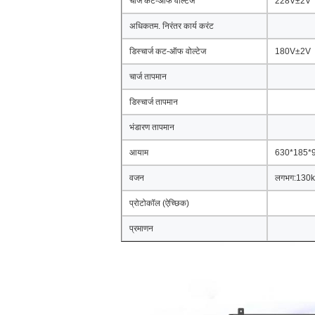
चार्ज कट-ऑफ वोल्टेज
228V±2V
अधिकतम. निरंतर कार्य करंट
डिस्चार्ज कट-ऑफ वोल्टेज
180V±2V
चार्ज तापमान
डिस्चार्ज तापमान
भंडारण तापमान
आयाम
630*185*9
वजन
लगभग:130
प्रोटोकॉल (ऐच्छिक)
प्रमाणन