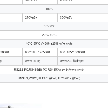
340V±2V
450V±2v
100A
270V±2v
350V±2V
0°C-60°C
-20°C-60°C
-40°C-55°C @ 60%±25% सापेक्ष आर्द्रता
30 मिमी
630*185+1265 मिमी
630+185*1600 मिमी
kg
लगभग:180kg
लगभग:230 किलोग्राम
RS232-PC.RS485(B)-PC RS485(A)-इन्वर्टर,कैनबस-इन्वर्टर
UN38.3,MSDS,UL1973 ((Cell),IEC62619 ((Cell)