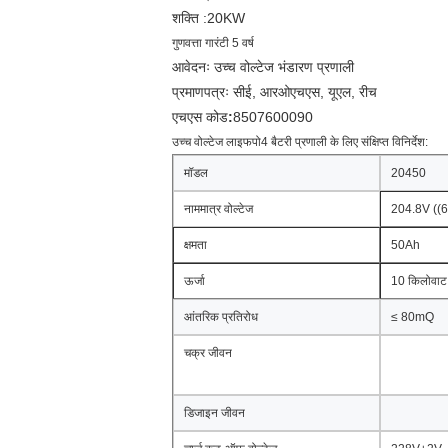
शक्ति :20KW
गुणवत्ता गारंटी 5 वर्ष
आवेदनः उच्च वोल्टेज भंडारण प्रणाली
प्रमाणपत्रः सीई, आरओएचएस, यूएल, रीच
एचएस कोड
:
8507600090
उच्च वोल्टेज लाइफपो4 बैटरी प्रणाली के लिए संक्षिप्त विनिर्देश:
मॉडल
20450
नाममात्र वोल्टेज
204.8V ((6
क्षमता
50Ah
ऊर्जा
10 किलोवाट
आंतरिक प्रतिरोध
≤ 80mQ
चक्र जीवन
डिजाइन जीवन