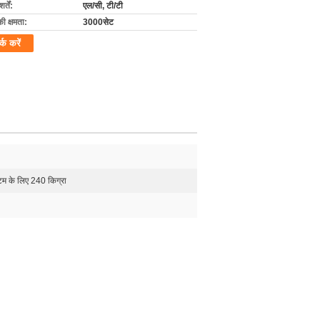
्तें:
एल/सी, टी/टी
की क्षमता:
3000सेट
र्क करें
टम के लिए 240 किग्रा