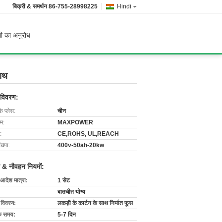
बिक्री & समर्थन
86-755-28998225
Hindi
ी का अनुरोध
साथ
 विवरण:
के प्लेस:
चीन
ाम:
MAXPOWER
:
CE,ROHS, UL,REACH
ख्या:
400v-50ah-20kw
 & नौवहन नियमों:
 आदेश मात्रा:
1 सेट
बातचीत योग्य
ग विवरण:
लकड़ी के कार्टन के साथ निर्यात फूस
के समय:
5-7 दिन