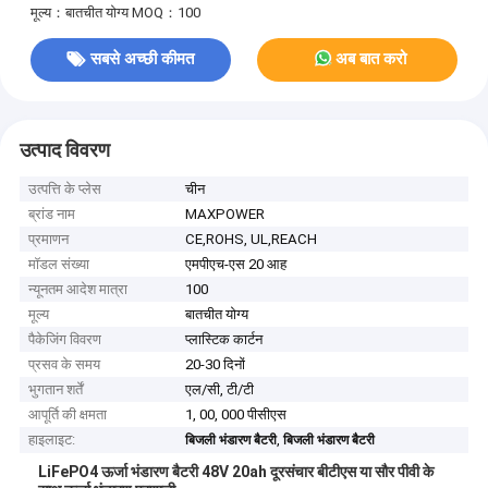
मूल्य：बातचीत योग्य
MOQ：100
सबसे अच्छी कीमत
अब बात करो
उत्पाद विवरण
उत्पत्ति के प्लेस
चीन
ब्रांड नाम
MAXPOWER
प्रमाणन
CE,ROHS, UL,REACH
मॉडल संख्या
एमपीएच-एस 20 आह
न्यूनतम आदेश मात्रा
100
मूल्य
बातचीत योग्य
पैकेजिंग विवरण
प्लास्टिक कार्टन
प्रसव के समय
20-30 दिनों
भुगतान शर्तें
एल/सी, टी/टी
आपूर्ति की क्षमता
1, 00, 000 पीसीएस
हाइलाइट:
,
बिजली भंडारण बैटरी
बिजली भंडारण बैटरी
LiFePO4 ऊर्जा भंडारण बैटरी 48V 20ah दूरसंचार बीटीएस या सौर पीवी के