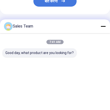
बात करना
अनुशंसित उत्पाद
Sales Team
7:41 AM
Good day, what product are you looking for?
51.2V 200Ah
30kW ऑल-इन-वन
यूपीएस बैटरी 512V
LiFePO4 बैटरी - अंतिम
LiFePO4 ऊर्जा भंडारण
200AH लिथियम
ऊर्जा भंडारण समाधान
कैबिनेट | C&I सौर बैटरी
LiFePo4 बैटरी रैक
प्रणाली
लिथियम आयन फॉस्फे
सबसे अच्छी कीमत
सबसे अच्छी कीमत
सबसे अच्छी 
होम
Desktop Site