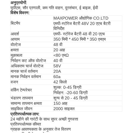
अनुप्रयोगों:
यूपीएस, सौर प्रणाली, कम गति वाहन, दूरसंचार, ई बाइक, ईवी
विशेष विवरण:
MAXPOWER औद्योगिक CO.LTD
बिटमैप
एमपी-स्टोरेज बैटरी 48V 20 एएच बैटरी
विनिर्देश
आदर्श
एमपी- स्टोरेज बैटरी 48 वी 20 एएच
आयाम
350 मिमी * 450 मिमी * 350 एमएम
वोल्टेज
48 वी
क्षमता
20 आह
मुक़ाबला
<80 एमΩ
निर्वहन कट ऑफ वोल्टेज
40 वी
अधिकतम चार्ज वोल्टेज
58V
मानक चार्ज वर्तमान
20A
मानक निर्वहन वर्तमान
60a
वजन
42 किलो
शुल्क: 0-45 डिग्री
वर्किंग टेम्परेचर
निर्वहन: -20-60 डिग्री
भंडारण तापमान
शून्य से 20 - 45 डिग्री
सामान्य तापमान क्षमता
150 आह
साइकिल जीवन
2000 साइक्ल
प्रतिस्पर्धात्मक लाभ:
24 महीने की गारंटी के साथ सुपर अच्छी गुणवत्ता
प्रतिस्पर्धात्मक कीमत
ग्राहक आवश्यकता के अनुसार तेज वितरण