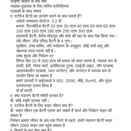
उत्कृष्ट बिक्री के बाद सेवा
ग्राहक पूछताछ के लिए त्वरित प्रतिक्रिया
ग्राहकों के साथ संचार
ए: स्टोरेज बैटरी का उपयोग करने के क्या फायदे हैं?
अकेले नाममात्र वोल्टेज: 3.2 वी
क्षमता: प्रिज्मेटिक बैटरी 20 एएच 30 एएच 40 एएच 50 एएच 60 एएच
100 एएच 160 एएच 180 एएच 200 एएच 300 एएच
एलएफपी बैटरी, बैलेंस मॉड्यूल और बोर्ड की रक्षा के साथ पैक किया गया।
लंबे जीवन, लीड एसिड बैटरी के 4 गुना।
सुरक्षित, उच्च शक्ति, और पर्यावरण के अनुकूल, कोई भारी धातु और
संक्षारक तरल पदार्थ नहीं है।
उच्च शुल्क और निर्वहन दर
सिंगल सेल 10 से 300 एएच की क्षमता को कवर करता है, व्यापक रूप से
एचवी, ईवी, गोल्फ कार्ट, इलेक्ट्रिक टूल्स, एलईडी लाइट, सौर प्रकाश,
आपातकालीन प्रकाश, पवन जनरेटर, सौर जनरेटर में व्यापक रूप से
उपयोग किया जा सकता है
हमारे उत्पादों ने आईएसओ 9 001: 2000, सीई, RoHS, और यूएल
प्रमाणपत्र प्राप्त किया है
दो हाँ वारंटी
ए: क्या भंडारण बैटरी मेमोरी प्रभाव है?
घर
बी: कोई स्मृति प्रभाव नहीं।
ए: स्टोरेज बैटरी के लिए चक्र जीवन क्या है?
बी: चक्र जीवन एक बैटरी प्राप्त कर सकते हैं चार्ज और निर्वहन चक्र की
उत्पादों
संख्या है
निर्वहन क्षमता जीवन के अंत तक गिरने से पहले, हमारे भंडारण बैटरी चक्र
हमारे बारे में
जीवन 2000 चक्र तक पहुंच सकता है
ए: बिक्री के बाद सेवा क्या है?