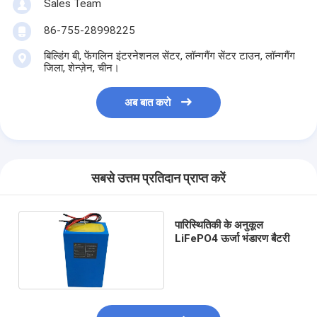
Sales Team
प्राथमिक लिथियम बैटरी
86-755-28998225
हाइब्रिड कार बैटरी
बिल्डिंग बी, फेंगलिन इंटरनेशनल सेंटर, लॉन्गगैंग सेंटर टाउन, लॉन्गगैंग
जिला, शेन्ज़ेन, चीन।
अब बात करो
सबसे उत्तम प्रतिदान प्राप्त करें
पारिस्थितिकी के अनुकूल
LiFePO4 ऊर्जा भंडारण बैटरी