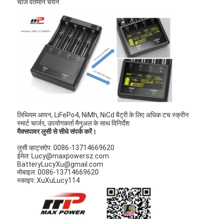
चार्ज वर्तमान चयन
लिथियम आयन, LiFePo4, NiMh, NiCd बैट्री के लिए अधिक टच स्क्रीन
स्मार्ट चार्जर, उपयोगकर्ता मैनुअल के साथ विनिर्देश
मैक्सपावर लुसी से सीधे संपर्क करें।
लुसी व्हाट्सऐप: 0086-13714669620
ईमेल: Lucy@maxpowersz.com
घर
BatteryLucyXu@gmail.com
मोबाइल: 0086-13714669620
स्काइप: XuXuLucy114
उत्पादों
हमारे बारे में