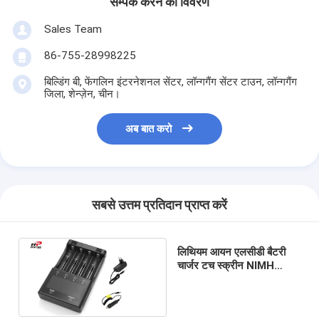
सम्पर्क करने का विवरण
एच बैटरी
Sales Team
एनआईसीडी रिचार्जेबल बैटरी
86-755-28998225
एलसीडी बैटरी चार्जर
बिल्डिंग बी, फेंगलिन इंटरनेशनल सेंटर, लॉन्गगैंग सेंटर टाउन, लॉन्गगैंग
जिला, शेन्ज़ेन, चीन।
निम बैटरी पैक
अब बात करो
निक बैटरी पैक
लिथियम आयन बैटरी पैक
रिचार्जेबल फ्लैशलाइट बैटरी
सबसे उत्तम प्रतिदान प्राप्त करें
आपातकालीन प्रकाश बैटरी
लिथियम आयन एलसीडी बैटरी
ली Mno2 बैटरी
चार्जर टच स्क्रीन NIMH
NICAD ABS प्लास्टिक
ली Socl2 बैटरी
सामग्री