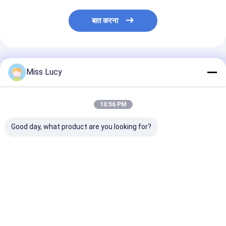
प्राथमिक लिथियम बैटरी
बात करना
हाइब्रिड कार बैटरी
अनुशंसित उत्पाद
Miss Lucy
10:56 PM
Good day, what product are you looking for?
फोर्कलिफ्ट के लिए 30KW
यूएसबी पोर्ट एलसीडी बैटरी
स्मार्ट लिथियम बैटरी 
48V 300A एलसीडी बैटरी
चार्जर 9वी 1000 एमएएच
यूएसबी एलसीडी चार
चार्जर, हाई पावर लिथियम
मल्टी-साइज बैटरी 4 पीसीएस
2A
बैटरी चार्जर
सबसे अच्छी कीमत
सबसे अच्छी कीमत
सबसे अच्छी 