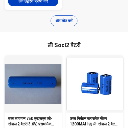
एक उद्धरण प्राप्त करें
और लोड करें
ली Socl2 बैटरी
उच्च तापमान 750 एमएचएच ली-
उच्च निर्वहन वायरलेस सेंसर
सोशल 2 बैटरी 3.6V, प्राथमिक
1200MAH एए ली-सोशल 2 बैटरी