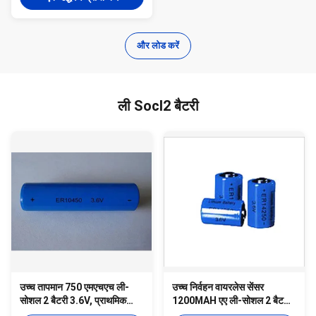
और लोड करें
ली Socl2 बैटरी
उच्च तापमान 750 एमएचएच ली-
उच्च निर्वहन वायरलेस सेंसर
सोशल 2 बैटरी 3.6V, प्राथमिक
1200MAH एए ली-सोशल 2 बैटरी
लिथियम बैटरी
3.6V