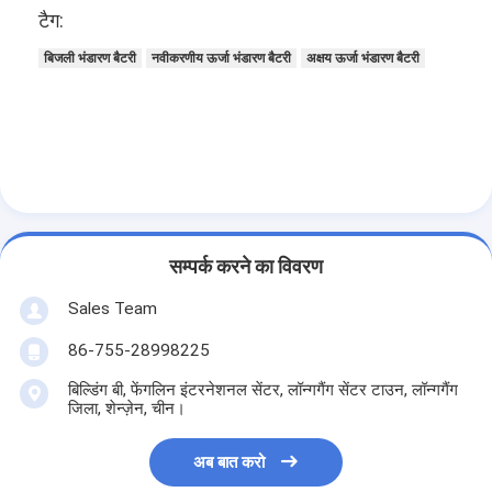
टैग:
कारखाना भ्रमण
बिजली भंडारण बैटरी
नवीकरणीय ऊर्जा भंडारण बैटरी
अक्षय ऊर्जा भंडारण बैटरी
गुणवत्ता नियंत्रण
संपर्क करें
समाचार
अब बात करो
सम्पर्क करने का विवरण
Sales Team
लिथियम LiFePO4 बैटरी
86-755-28998225
लिथियम आयन रिचार्जेबल बैटरी
बिल्डिंग बी, फेंगलिन इंटरनेशनल सेंटर, लॉन्गगैंग सेंटर टाउन, लॉन्गगैंग
जिला, शेन्ज़ेन, चीन।
लिथियम पॉलिमर बैटरी
ऊर्जा भंडारण बैटरी
अब बात करो