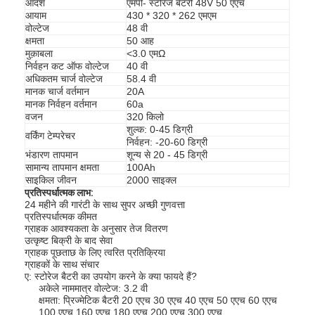
आदर्श
एमपी- स्टोरेज बैटरी 48V 50 एएच
आयाम
430 * 320 * 262 एमएम
वोल्टेज
48 वी
क्षमता
50 आह
मुक़ाबला
<3.0 एमΩ
निर्वहन कट ऑफ वोल्टेज
40 वी
अधिकतम चार्ज वोल्टेज
58.4 वी
मानक चार्ज वर्तमान
20A
मानक निर्वहन वर्तमान
60a
वजन
320 किलो
शुल्क: 0-45 डिग्री
वर्किंग टेम्परेचर
निर्वहन: -20-60 डिग्री
भंडारण तापमान
शून्य से 20 - 45 डिग्री
सामान्य तापमान क्षमता
100Ah
साइकिल जीवन
2000 साइक्ल
प्रतिस्पर्धात्मक लाभ:
24 महीने की गारंटी के साथ सुपर अच्छी गुणवत्ता
प्रतिस्पर्धात्मक कीमत
ग्राहक आवश्यकता के अनुसार तेज वितरण
उत्कृष्ट बिक्री के बाद सेवा
ग्राहक पूछताछ के लिए त्वरित प्रतिक्रिया
ग्राहकों के साथ संचार
ए: स्टोरेज बैटरी का उपयोग करने के क्या फायदे हैं?
अकेले नाममात्र वोल्टेज: 3.2 वी
क्षमता: प्रिज्मेटिक बैटरी 20 एएच 30 एएच 40 एएच 50 एएच 60 एएच
100 एएच 160 एएच 180 एएच 200 एएच 300 एएच