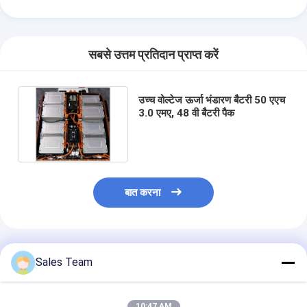
एच बैटरी
एनआईसीडी रिचार्जेबल बैटरी
सबसे उत्तम प्रतिदान प्राप्त करें
एलसीडी बैटरी चार्जर
निम बैटरी पैक
उच्च वोल्टेज ऊर्जा भंडारण बैटरी 50 एएच
3.0 एमए, 48 वी बैटरी पैक
निक बैटरी पैक
लिथियम आयन बैटरी पैक
रिचार्जेबल फ्लैशलाइट बैटरी
बात करना
आपातकालीन प्रकाश बैटरी
ली Mno2 बैटरी
अनुशंसित उत्पाद
Sales Team
ली Socl2 बैटरी
10:47 AM