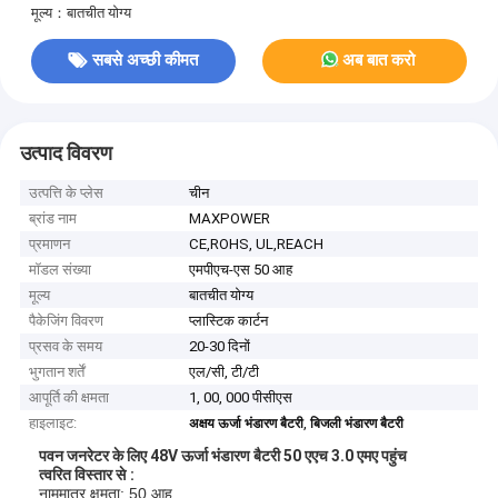
मूल्य：बातचीत योग्य
सबसे अच्छी कीमत
अब बात करो
उत्पाद विवरण
उत्पत्ति के प्लेस
चीन
ब्रांड नाम
MAXPOWER
प्रमाणन
CE,ROHS, UL,REACH
मॉडल संख्या
एमपीएच-एस 50 आह
मूल्य
बातचीत योग्य
पैकेजिंग विवरण
प्लास्टिक कार्टन
प्रसव के समय
20-30 दिनों
भुगतान शर्तें
एल/सी, टी/टी
आपूर्ति की क्षमता
1, 00, 000 पीसीएस
हाइलाइट:
,
अक्षय ऊर्जा भंडारण बैटरी
बिजली भंडारण बैटरी
पवन जनरेटर के लिए 48V ऊर्जा भंडारण बैटरी 50 एएच 3.0 एमए पहुंच
त्वरित विस्तार से
:
नाममात्र क्षमता: 50 आह