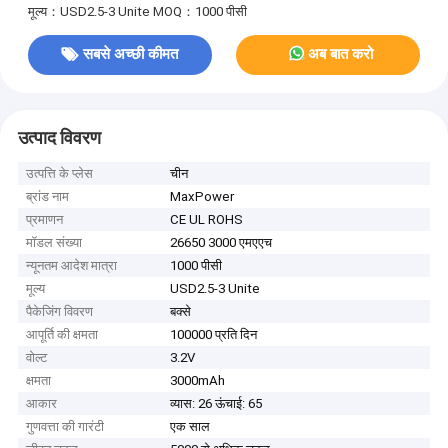
मूल्य：USD2.5-3 Unite
MOQ：1000 पीसी
सबसे अच्छी कीमत
अब बात करो
उत्पाद विवरण
उत्पत्ति के प्लेस
चीन
ब्रांड नाम
MaxPower
प्रमाणन
CE UL ROHS
मॉडल संख्या
26650 3000 एमएएच
न्यूनतम आदेश मात्रा
1000 पीसी
मूल्य
USD2.5-3 Unite
पैकेजिंग विवरण
बक्से
आपूर्ति की क्षमता
100000 प्रति दिन
वोल्ट
3.2V
क्षमता
3000mAh
आकार
व्यास: 26 ऊंचाई: 65
गुणवत्ता की गारंटी
एक साल