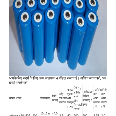
आपके लिए संदर्भ के लिए अन्य लाइफपो 4 मॉडल संलग्न हैं। अधिक जानकारी, अब
हमसे संपर्क करें।
(सी
5 ए
मानक
(चार्जिंग
(निर्वहन
(अधिकतम
) रैपिड
(वी)
शुल्क
कट
कट
मिमी
निर्वहन
(छ)
चार्ज
मॉडल क्षमता
मिमी व्यास
साधारण
और
ऑफ
ऑफ
ऊंचाई
वर्तमान) /
वजन
और
वोल्टेज
निर्वहन
वोल्टेज
वोल्टेज)
एमए
डिस्चार्ज
/ एमए
/ वी
/ वी
/ एमए
10.18 ±
44.0
आईएफआर
10440E
200
3.2
40
200
600
3.65
2.0
9