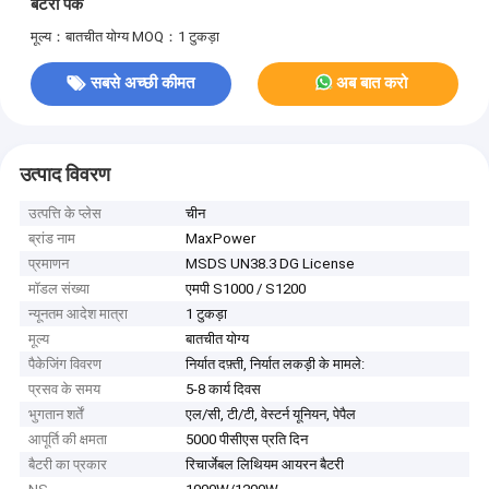
बैटरी पैक
मूल्य：बातचीत योग्य
MOQ：1 टुकड़ा
सबसे अच्छी कीमत
अब बात करो
उत्पाद विवरण
उत्पत्ति के प्लेस
चीन
ब्रांड नाम
MaxPower
प्रमाणन
MSDS UN38.3 DG License
मॉडल संख्या
एमपी S1000 / S1200
न्यूनतम आदेश मात्रा
1 टुकड़ा
मूल्य
बातचीत योग्य
पैकेजिंग विवरण
निर्यात दफ़्ती, निर्यात लकड़ी के मामले:
प्रसव के समय
5-8 कार्य दिवस
भुगतान शर्तें
एल/सी, टी/टी, वेस्टर्न यूनियन, पेपैल
आपूर्ति की क्षमता
5000 पीसीएस प्रति दिन
बैटरी का प्रकार
रिचार्जेबल लिथियम आयरन बैटरी