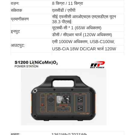
वज़न:
8 किग्रा / 11 किग्रा
कारखाना भ्रमण
संकेतक
एलसीडी / एपीपी
सीई एफसीसी आरओएचएस एमएसडीएस यूएन
गुणवत्ता नियंत्रण
प्रमाणीकरण
38.3 पीएसई:
यूएसबी-सी * 1 (65W अधिकतम)
इनपुट
संपर्क करें
डीसी / सीएआर चार्ज (120W अधिकतम)
एसी 1000W अधिकतम, USB-C100W,
आउटपुट:
समाचार
USB-C/A 18W DC/CAR चार्ज 120W
अब बात करो
लिथियम LiFePO4 बैटरी
लिथियम आयन रिचार्जेबल बैटरी
लिथियम पॉलिमर बैटरी
ऊर्जा भंडारण बैटरी
क्षमता:
1361Wh/17021Wh