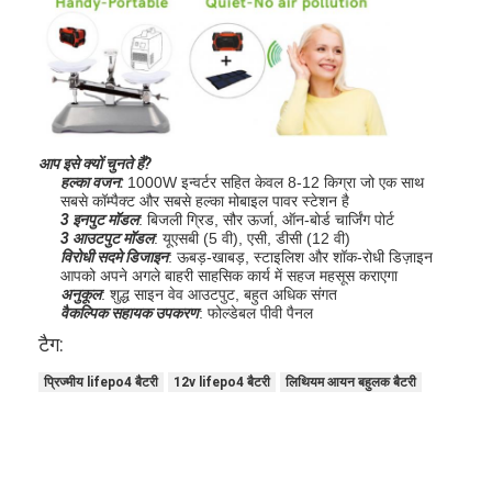
आप इसे क्यों चुनते हैं?
हल्का वजन:
1000W इन्वर्टर सहित केवल 8-12 किग्रा जो एक साथ
सबसे कॉम्पैक्ट और सबसे हल्का मोबाइल पावर स्टेशन है
3 इनपुट मॉडल
: बिजली ग्रिड, सौर ऊर्जा, ऑन-बोर्ड चार्जिंग पोर्ट
3 आउटपुट मॉडल
: यूएसबी (5 वी), एसी, डीसी (12 वी)
विरोधी सदमे डिजाइन
: ऊबड़-खाबड़, स्टाइलिश और शॉक-रोधी डिज़ाइन
आपको अपने अगले बाहरी साहसिक कार्य में सहज महसूस कराएगा
अनुकूल
: शुद्ध साइन वेव आउटपुट, बहुत अधिक संगत
वैकल्पिक सहायक उपकरण
: फोल्डेबल पीवी पैनल
टैग:
प्रिज्मीय lifepo4 बैटरी
12v lifepo4 बैटरी
लिथियम आयन बहुलक बैटरी