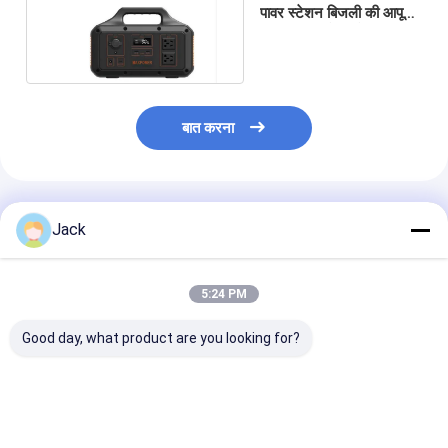
पावर स्टेशन बिजली की आपूर्ति
LiFePO4 बैटरी पैक
बात करना
अनुशंसित उत्पाद
Jack
5:24 PM
Good day, what product are you looking for?
ऊर्जा भंडारण के लिए उच्च-
26650 3600mAh 3.2V
3214015Ah 48
प्रदर्शन LiFePO4 बैटरी
लिथियम LiFePO4 बैटरी
V लिथियम लिफ़ेपो4 
51.2V 100Ah
2000 गुना लंबा चक्र जीवन
सेल