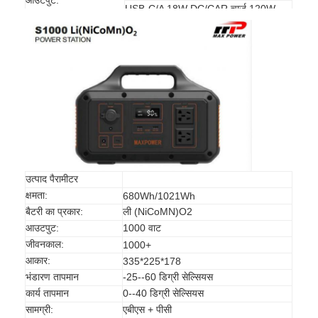
आउटपुट:
USB-C/A 18W DC/CAR चार्ज 120W
उत्पाद पैरामीटर
क्षमता:
680Wh/1021Wh
बैटरी का प्रकार:
ली (NiCoMN)O2
आउटपुट:
1000 वाट
घर
जीवनकाल:
1000+
आकार:
335*225*178
उत्पादों
भंडारण तापमान
-25--60 डिग्री सेल्सियस
कार्य तापमान
0--40 डिग्री सेल्सियस
हमारे बारे में
सामग्री:
एबीएस + पीसी