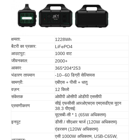
क्षमता:
1228Wh
बैटरी का प्रकार:
LiFePO4
आउटपुट:
1000 वाट
जीवनकाल:
2000+
आकार:
365*204*253
भंडारण तापमान
-10--60 डिग्री सेल्सियस
सामग्री:
एबीएस + पीसी + धातु
वज़न:
12 किलो
संकेतक
ओवीपी ओसीपी ओडीपी एससीपी
सीई एफसीसी आरओएचएस एमएसडीएस यूएन
प्रमाणीकरण
38.3 पीएसई:
यूएसबी-सी * 1 (65W अधिकतम)
इनपुट
डीसी / सीएआर चार्ज (120W अधिकतम)
एंडरसन (120W अधिकतम)
एसी 1000W अधिकतम, USB-C65W,