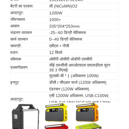
एच बैटरी
बैटरी का प्रकार:
ली (NiCoMN)O2
आउटपुट:
1200W
एनआईसीडी रिचार्जेबल बैटरी
जीवनकाल:
1000+
आकार:
335*204*253mm
एलसीडी बैटरी चार्जर
भंडारण तापमान
-25--60 डिग्री सेल्सियस
कार्य तापमान
0--40 डिग्री सेल्सियस
निम बैटरी पैक
सामग्री:
एबीएस + पीसी
वज़न:
12 किलो
निक बैटरी पैक
संकेतक
ओवीपी ओसीपी ओडीपी एससीपी
सीई एफसीसी आरओएचएस एमएसडीएस यूएन
लिथियम आयन बैटरी पैक
प्रमाणीकरण
38.3 पीएसई:
यूएसबी-सी * 1 (अधिकतम 100W)
रिचार्जेबल फ्लैशलाइट बैटरी
इनपुट
डीसी / सीएआर चार्ज (120W अधिकतम)
एंडरसन (120W अधिकतम)
आपातकालीन प्रकाश बैटरी
एसी 1200W अधिकतम, USB-C100W,
आउटपुट:
USB-C/A 18W DC/CAR चार्ज 120W
ली Mno2 बैटरी
ली Socl2 बैटरी