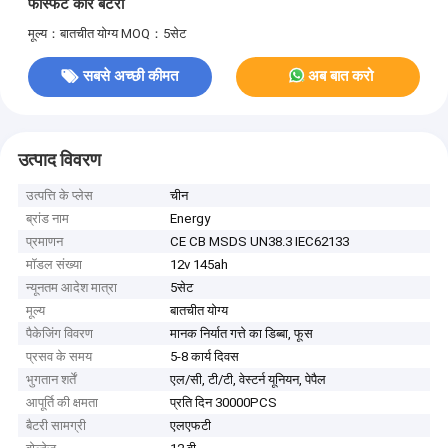
फॉस्फेट कार बैटरी
मूल्य：बातचीत योग्य
MOQ：5सेट
सबसे अच्छी कीमत
अब बात करो
उत्पाद विवरण
उत्पत्ति के प्लेस
चीन
ब्रांड नाम
Energy
प्रमाणन
CE CB MSDS UN38.3 IEC62133
मॉडल संख्या
12v 145ah
न्यूनतम आदेश मात्रा
5सेट
मूल्य
बातचीत योग्य
पैकेजिंग विवरण
मानक निर्यात गत्ते का डिब्बा, फूस
प्रसव के समय
5-8 कार्य दिवस
भुगतान शर्तें
एल/सी, टी/टी, वेस्टर्न यूनियन, पेपैल
आपूर्ति की क्षमता
प्रति दिन 30000PCS
बैटरी सामग्री
एलएफटी