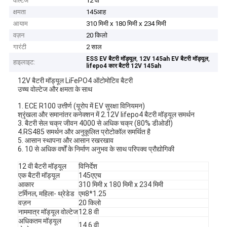
वोल्टेज
12 वी
क्षमता
145आह
आयाम
310 मिमी x 180 मिमी x 234 मिमी
वज़न
20 किलो
गारंटी
2 साल
,
,
ESS EV बैटरी मॉड्यूल
12V 145ah EV बैटरी मॉड्यूल
हाइलाइट:
lifepo4 कार बैटरी 12V 145ah
12V बैटरी मॉड्यूल LiFePO4 ऑटोमोटिव बैटरी
उच्च वोल्टेज और क्षमता के साथ
1. ECE R100 उत्तीर्ण (यूरोप में EV सुरक्षा विनियमन)
श्रृंखला और समानांतर कनेक्शन में 2.12V lifepo4 बैटरी मॉड्यूल समर्थन
3. बैटरी सेल चक्र जीवन 4000 से अधिक चक्र (80% डीओडी)
4.RS485 समर्थन और अनुकूलित प्रोटोकॉल समर्थित है
5. आसान स्थापना और आसान रखरखाव
6. 10 से अधिक वर्षों के निर्माण अनुभव के साथ परिपक्व प्रौद्योगिकी
12 वी बैटरी मॉड्यूल
विनिर्देश
एक बैटरी मॉड्यूल
145एएच
आकार
310 मिमी x 180 मिमी x 234 मिमी
टर्मिनल, महिला- थ्रेडेड
एम8*1.25
वज़न
20 किलो
नाममात्र मॉड्यूल वोल्टेज
12.8 वी
अधिकतम मॉड्यूल
14.6 वी