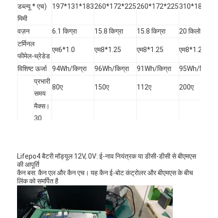
प्राथमिक लिथियम बैटरी
डब्ल्यू * एच) 
197*131*183
260*172*225
260*172*225
310*180*23
मिमी
हाइब्रिड कार बैटरी
वज़न
6.1 किग्रा
15.8 किग्रा
15.8 किग्रा
20 किलो
टर्मिनल 
एम6*1.0
एम8*1.25
एम8*1.25
एम8*1.25
फीमेल-थ्रेडेड
विशिष्ट ऊर्जा
94Wh/किग्रा
96Wh/किग्रा
91Wh/किग्रा
95Wh/किग्रा
प्रभारी 
80ए
150ए
112ए
200ए
समय
मैक्स।
30 
मानक 
120ए
300ए
168ए
400ए
सेकंड 
निर्वहन
पल्स
कट-
Lifepo4 बैटरी मॉड्यूल 12V, 0V: ई-नाव नियंत्रक या डीसी-डीसी से बीएमएस
की आपूर्ति
ऑफ 
10 वी
10 वी
20 वी
10 वी
कैन बस: कैन एल और कैन एच। यह कैन ई-बोट कंट्रोलर और बीएमएस के बीच
वोल्टेज
लिंक को समर्पित है
चार्ज 
14.6 वी
14.6 वी
29.2 वी
14.6 वी
वोल्टेज
तैरना
13.8 वी
13.8 वी
27.6 वी
13.8 वी