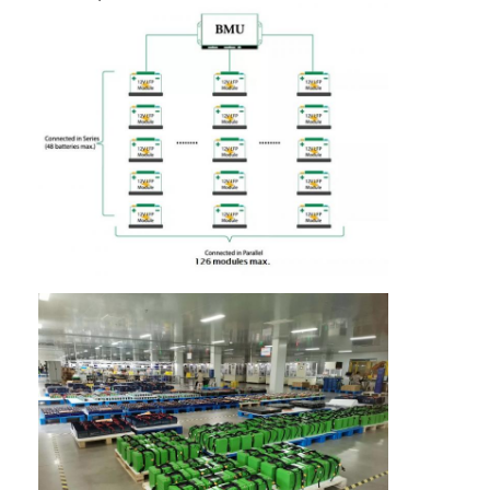
कारखाना भ्रमण
गुणवत्ता नियंत्रण
संपर्क करें
समाचार
अब बात करो
लिथियम LiFePO4 बैटरी
लिथियम आयन रिचार्जेबल बैटरी
लिथियम पॉलिमर बैटरी
ऊर्जा भंडारण बैटरी