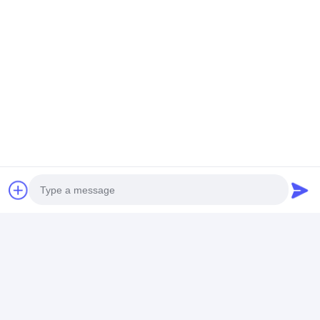
इस 12V lifepo4 बैटरी मॉड्यूल को कैसे ऑर्डर करें?
आप हमारे बिक्री प्रबंधक लुसी से सीधे नीचे संपर्क कर सकते हैं:
लुसी व्हाट्सएप: 0086-13714669620
ईमेल: Lucy@maxpowersz.com
बैटरीLucyXu@gmail.com
मोबाइल : 0086-13714669620
स्काइपे: XuXuLucy114
Photo
टैग:
Video Call
प्रिज्मीय lifepo4 बैटरी
12v lifepo4 बैटरी
लिथियम आयन बहुलक बैटरी