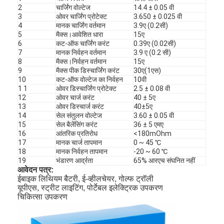
2
चार्जिंग वोल्टेज
14.4 ± 0.05 वी
3
ओवर चार्जिंग प्रोटेक्ट
3.650 ± 0.025 वी
4
मानक चार्जिंग वर्तमान
3.9ए (0.2सी)
5
मैक्स।आवेशित धारा
15ए
6
कट-ऑफ चार्जिंग करंट
0.39ए (0.02सी)
7
मानक निर्वहन वर्तमान
3.9 ए (0.2 सी)
8
मैक्स।निर्वहन वर्तमान
15ए
9
मैक्स पीक डिस्चार्जिंग करंट
30ए(1एस)
10
कट-ऑफ वोल्टेज का निर्वहन
10वी
1 1
ओवर डिस्चार्जिंग प्रोटेक्ट
2.5 ± 0.08 वी
12
ओवर चार्ज करंट
40 ± 5ए
13
ओवर डिस्चार्ज करंट
40±5ए
14
सेल संतुलन वोल्टेज
3.60 ± 0.05 वी
15
सेल बैलेंसिंग करंट
36 ± 5 एमए
16
आंतरिक प्रतिरोध
<180mOhm
17
मानक चार्ज तापमान
0 ~ 45 ℃
18
मानक निर्वहन तापमान
-20 ~ 60 ℃
19
भंडारण आर्द्रता
65% आरएच संघनित नहीं
आवेदन पत्र:
ईबाइक लिथियम बैटरी, ई-व्हीलचेयर, गोल्फ ट्रॉली
यूपीएस, स्ट्रीट लाइटिंग, पोर्टेबल इलेक्ट्रिक उपकरण
चिकित्सा उपकरण