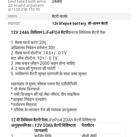
bind failed with errno
24आह
22: Invalid argument
ip=150.238.110.95
सामान
बैटरी चार्जर
हाइलाइट:
,
12v lifepo4 battery
ली-आयन बैटरी
12V 24Ah लिथियम LiFePO4 बैटरी
कस्टम लिथियम बैटरी पैक
1. मैक्स चार्ज करंट
:
20ए
अधिकतम निर्वहन वर्तमान
:
30ए
2. मैक्स चार्ज वोल्टेज: 14.6+/- 0.1V
कट ऑफ वोल्टेज: 10+/- 0.1V
3. लंबा चक्र जीवन 2000 चक्र होना चाहिए
4. 2 साल की गुणवत्ता की गारंटी
5. व्यक्तिगत बैटरी सुरक्षा प्रणाली के साथ उच्च सुरक्षा
रखरखाव से मुक्त, शोषक ग्लास मैट प्रौद्योगिकी
* लो सेल्फ डिस्चार्ज
* लंबी डिज़ाइन की गई सेवा जीवन, दीप साइकिल
*उत्कृष्ट निर्वहन प्रदर्शन
*पर्यावरण मित्रता
* परिवेश के तापमान रेंज की व्यापक उपयुक्तता
12 वी लिथियम बैटरी पैक
LiFePo4 20Ah बैटरी विशिष्टता:
अनुक्रमणिका।
12V 20Ah बैटरी विशिष्टता
पैरामीटर
जानकारी
1
चार्जिंग विधि
सीसी सीवी