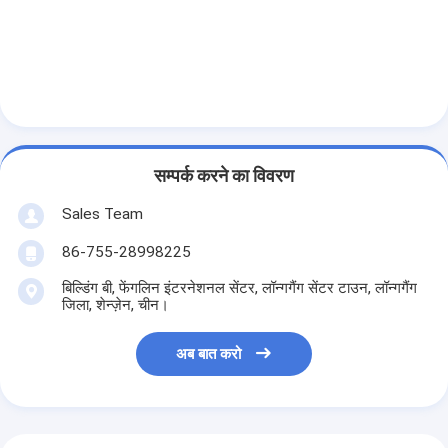
एच बैटरी
एनआईसीडी रिचार्जेबल बैटरी
एलसीडी बैटरी चार्जर
निम बैटरी पैक
सम्पर्क करने का विवरण
निक बैटरी पैक
Sales Team
लिथियम आयन बैटरी पैक
86-755-28998225
रिचार्जेबल फ्लैशलाइट बैटरी
बिल्डिंग बी, फेंगलिन इंटरनेशनल सेंटर, लॉन्गगैंग सेंटर टाउन, लॉन्गगैंग
जिला, शेन्ज़ेन, चीन।
आपातकालीन प्रकाश बैटरी
अब बात करो
ली Mno2 बैटरी
ली Socl2 बैटरी