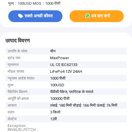
मूल्य：100USD
MOQ：1000 पीसी
सबसे अच्छी कीमत
अब बात करो
उत्पाद विवरण
उत्पत्ति के प्लेस
चीन
ब्रांड नाम
MaxPower
प्रमाणन
UL CE IEC62133
मॉडल संख्या
LiFePo4 12V 24AH
न्यूनतम आदेश मात्रा
1000 पीसी
मूल्य
100USD
पैकेजिंग विवरण
पीवीसी पैकेज, प्लास्टिक के मामले
आपूर्ति की क्षमता
100000 पीसी
आकार
लंबाई: 180 मिमी चौड़ाई: 166 मिमी ऊंचाई: 76 मिमी
वज़न
3 किलो
वोल्टेज
12वी
Exception :
INVALID_FETCH -