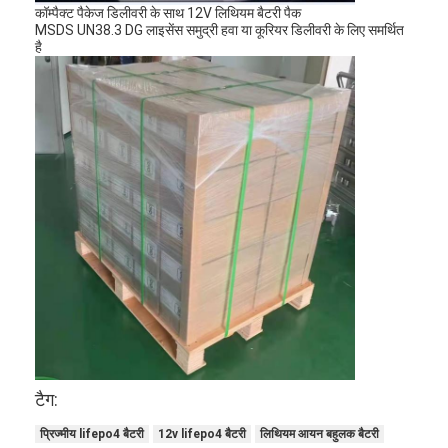
कॉम्पैक्ट पैकेज डिलीवरी के साथ 12V लिथियम बैटरी पैक
कारखाना भ्रमण
MSDS UN38.3 DG लाइसेंस समुद्री हवा या कूरियर डिलीवरी के लिए समर्थित
है
गुणवत्ता नियंत्रण
संपर्क करें
समाचार
अब बात करो
लिथियम LiFePO4 बैटरी
लिथियम आयन रिचार्जेबल बैटरी
लिथियम पॉलिमर बैटरी
टैग:
ऊर्जा भंडारण बैटरी
प्रिज्मीय lifepo4 बैटरी
12v lifepo4 बैटरी
लिथियम आयन बहुलक बैटरी