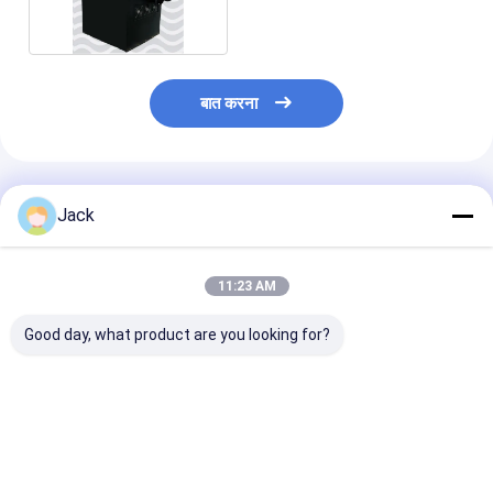
प्राथमिक लिथियम बैटरी
हाइब्रिड कार बैटरी
बात करना
अनुशंसित उत्पाद
Jack
11:23 AM
Good day, what product are you looking for?
ऊर्जा भंडारण के लिए उच्च-
26650 3600mAh 3.2V
3214015Ah 48
प्रदर्शन LiFePO4 बैटरी
लिथियम LiFePO4 बैटरी
V लिथियम लिफ़ेपो4 
51.2V 100Ah
2000 गुना लंबा चक्र जीवन
सेल
सबसे अच्छी कीमत
सबसे अच्छी कीमत
सबसे अच्छी 