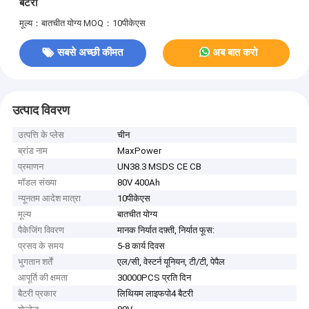
बैटरी
मूल्य：बातचीत योग्य
MOQ：10पीकेएस
सबसे अच्छी कीमत
अब बात करो
उत्पाद विवरण
उत्पत्ति के प्लेस
चीन
ब्रांड नाम
MaxPower
प्रमाणन
UN38.3 MSDS CE CB
मॉडल संख्या
80V 400Ah
न्यूनतम आदेश मात्रा
10पीकेएस
मूल्य
बातचीत योग्य
पैकेजिंग विवरण
मानक निर्यात दफ़्ती, निर्यात फूस:
प्रसव के समय
5-8 कार्य दिवस
भुगतान शर्तें
एल/सी, वेस्टर्न यूनियन, टी/टी, पेपैल
आपूर्ति की क्षमता
30000PCS प्रति दिन
बैटरी प्रकार
लिथियम लाइफपो4 बैटरी