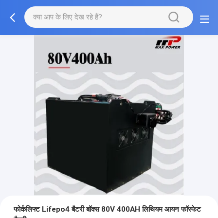
फोर्कलिफ्ट Lifepo4 बैटरी बॉक्स 80V 400AH लिथियम आयन फॉस्फेट