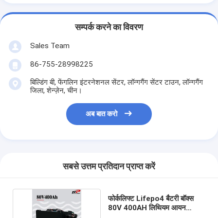
एच बैटरी
सम्पर्क करने का विवरण
एनआईसीडी रिचार्जेबल बैटरी
Sales Team
एलसीडी बैटरी चार्जर
86-755-28998225
निम बैटरी पैक
बिल्डिंग बी, फेंगलिन इंटरनेशनल सेंटर, लॉन्गगैंग सेंटर टाउन, लॉन्गगैंग
जिला, शेन्ज़ेन, चीन।
निक बैटरी पैक
लिथियम आयन बैटरी पैक
अब बात करो
रिचार्जेबल फ्लैशलाइट बैटरी
आपातकालीन प्रकाश बैटरी
सबसे उत्तम प्रतिदान प्राप्त करें
ली Mno2 बैटरी
फोर्कलिफ्ट Lifepo4 बैटरी बॉक्स
ली Socl2 बैटरी
80V 400AH लिथियम आयन
फॉस्फेट बैटरी