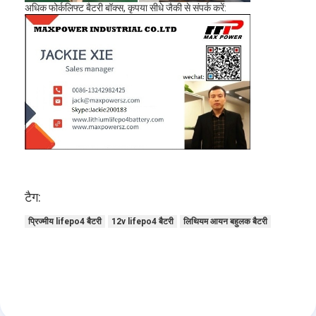
अधिक फोर्कलिफ्ट बैटरी बॉक्स, कृपया सीधे जैकी से संपर्क करें:
कारखाना भ्रमण
गुणवत्ता नियंत्रण
संपर्क करें
समाचार
अब बात करो
टैग:
लिथियम LiFePO4 बैटरी
प्रिज्मीय lifepo4 बैटरी
12v lifepo4 बैटरी
लिथियम आयन बहुलक बैटरी
लिथियम आयन रिचार्जेबल बैटरी
लिथियम पॉलिमर बैटरी
ऊर्जा भंडारण बैटरी