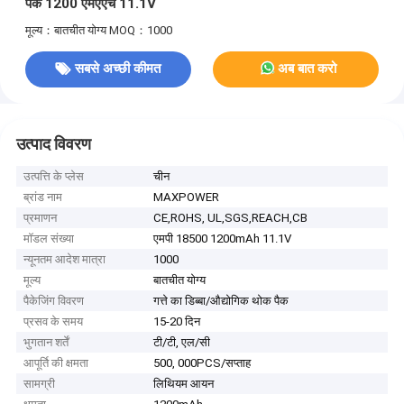
पैक 1200 एमएएच 11.1V
मूल्य：बातचीत योग्य
MOQ：1000
सबसे अच्छी कीमत
अब बात करो
उत्पाद विवरण
उत्पत्ति के प्लेस
चीन
ब्रांड नाम
MAXPOWER
प्रमाणन
CE,ROHS, UL,SGS,REACH,CB
मॉडल संख्या
एमपी 18500 1200mAh 11.1V
न्यूनतम आदेश मात्रा
1000
मूल्य
बातचीत योग्य
पैकेजिंग विवरण
गत्ते का डिब्बा/औद्योगिक थोक पैक
प्रसव के समय
15-20 दिन
भुगतान शर्तें
टी/टी, एल/सी
आपूर्ति की क्षमता
500, 000PCS/सप्ताह
सामग्री
लिथियम आयन