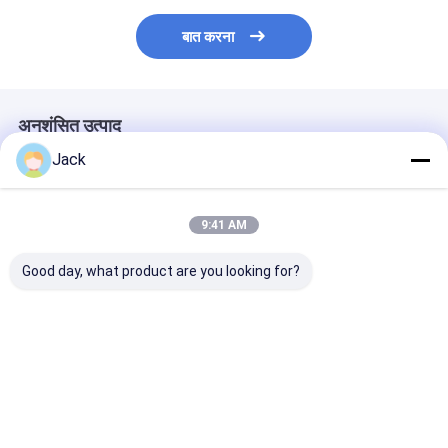
बात करना
अनुशंसित उत्पाद
Jack
9:41 AM
Good day, what product are you looking for?
INR18500 लिथियम आयन
ग्रेड ए आईएनआर18350
2300mAh 3.7V
बैटरी 2000mAh उच्च
लिथियम आयन बैटरी 3.7V
लिथियम आयन बैटरिय
क्षमता 3.7V रिचार्जेबल ली-
900mAh उच्च क्षमता
CE BIS IEC213
आयन बैटरी
रिचार्जेबल बैटरी
सबसे अच्छी कीमत
सबसे अच्छी कीमत
सबसे अच्छी 