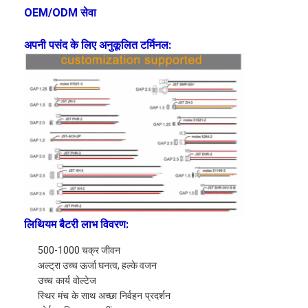
OEM/ODM सेवा
कारखाना भ्रमण
गुणवत्ता नियंत्रण
अपनी पसंद के लिए अनुकूलित टर्मिनल:
संपर्क करें
समाचार
अब बात करो
लिथियम LiFePO4 बैटरी
लिथियम बैटरी लाभ विवरण:
लिथियम आयन रिचार्जेबल बैटरी
500-1000 चक्र जीवन
लिथियम पॉलिमर बैटरी
अल्ट्रा उच्च ऊर्जा घनत्व, हल्के वजन
उच्च कार्य वोल्टेज
ऊर्जा भंडारण बैटरी
स्थिर मंच के साथ अच्छा निर्वहन प्रदर्शन