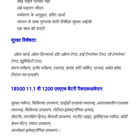
कोई स्मृति प्रभाव नहीं
एच बैटरी
लंबे भंडारण जीवन
पर्यावरण के अनुकूल, हरित ऊर्जा
एनआईसीडी रिचार्जेबल बैटरी
जापान से उच्च गुणवत्ता वाली पीसीएम सुरक्षा आईसी
एक साल की वारंटी
एलसीडी बैटरी चार्जर
सुरक्षा विशेषता:
निम बैटरी पैक
ओवर चार्ज, ओवर डिस्चार्ज, हॉट ओवन टेस्ट, हाई टेम्परेचर टेस्ट, लो टेम्परेचर
निक बैटरी पैक
टेस्ट, ह्यूमिडिटी टेस्ट,
कंपन परीक्षण, ड्रॉप परीक्षण, टकराव, क्रश, शॉर्ट सर्किट, प्रभाव, थर्मल शॉक,
लिथियम आयन बैटरी पैक
निरंतर नम प्रदर्शन
रिचार्जेबल फ्लैशलाइट बैटरी
18500 11.1 वी 1200 एमएएच बैटरी पैक
आवेदन
एक
:
आपातकालीन प्रकाश बैटरी
सुरक्षा स्कैनर, चिकित्सा उपकरण, एलईडी प्रकाश व्यवस्था, आपातकालीन प्रकाश
व्यवस्था, चिकित्सा उपकरण, पोर्टेबल इलेक्ट्रॉनिक उत्पाद,
ली Mno2 बैटरी
लैपटॉप, ताररहित ड्रिल, बिजली उपकरण, स्ट्रीट लाइट, इलेक्ट्रिक स्वीपर, बॉडी
केयर मीटर, संचार उपकरण,
ली Socl2 बैटरी
उपभोक्ता इलेक्ट्रॉनिक उपकरण।