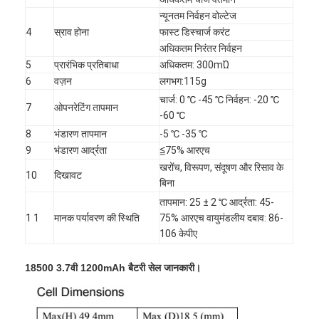
न्यूनतम निर्वहन वोल्टेज
4
स्राव होना
फास्ट डिस्चार्ज करंट
अधिकतम निरंतर निर्वहन
5
प्रारंभिक प्रतिबाधा
अधिकतम: 300mΏ
6
वज़न
लगभग:115g
चार्ज: 0 ℃ -45 ℃ निर्वहन: -20 ℃
7
ओपनरेटिंग तापमान
-60 ℃
8
भंडारण तापमान
-5 ℃ -35 ℃
9
भंडारण आर्द्रता
≦75% आरएच
खरोंच, विरूपण, संदूषण और रिसाव के
10
दिखावट
बिना
तापमान: 25 ± 2 ℃ आर्द्रता: 45-
1 1
मानक पर्यावरण की स्थिति
75% आरएच वायुमंडलीय दबाव: 86-
106 केपीए
18500 3.7
वी 12
00mAh बैटरी सेल जानकारी।