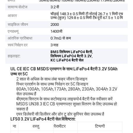
क्षमता
50आह/80आह/100आह/180आह/230आह/173आह/280आह
सामान्य वोल्टेज
3.2 वी
चौड़ाई 148.3 ± 0.5 मिमी टी मोटाई 26.7 ± 1 मिमी एच
आकार
उच्च (कुल) 129.8 ± 0.5 मिमी टैब दूरी 67.5 ± 1.0 मि
साइकिल जीवन
2000
एनडब्ल्यू
1400जी
आंतरिक प्रतिबाधा
0.7mΩ से कम
स्वयं निर्वहन दर
3 माह
,
BMS लिथियम LiFePO4 बैटरी
हाइलाइट:
,
लिथियम LiFePO4 बैटरी 3.2V
KC LiFePO4 बैटरी सेल
UL CE IEC CB MSDS प्रमाणन के साथ LiFePo4 बैटरी 3.2V 50Ah
उच्च दर 5C
2 साल से अधिक के साथ लंबा चक्र जीवन डिजाइन
स्थिर प्रदर्शन के साथ उच्च निर्वहन दर 5C डिजाइन
80Ah,100Ah, 105Ah,173Ah, 280Ah, 230Ah, 304Ah 3.2V
सेल उपलब्ध हैं
बीएमएस सिस्टम के साथ कटोमाइज्ड लाइफपो4 बैटरी पैक स्वीकार करें
MSDS UN38.3 IEC CB प्रमाणपत्र सुरक्षा वितरण के लिए उपलब्ध हो
सकता है
एयर डिलेवरी सी डिलीवर और डोर टू डोर कूरियर सेवा उपलब्ध है
LF50 3.2V LIFePo4 बैटरी सेल विशिष्टता:
ना
वस्तु
पैरामीटर
टिप्पणी