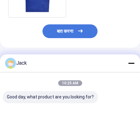
3.2V सेल
बात करना
अनुशंसित उत्पाद
Jack
10:25 AM
Good day, what product are you looking for?
ऊर्जा भंडारण के लिए उच्च-
26650 3600mAh 3.2V
3214015Ah 48
प्रदर्शन LiFePO4 बैटरी
लिथियम LiFePO4 बैटरी
V लिथियम लिफ़ेपो4 
51.2V 100Ah
2000 गुना लंबा चक्र जीवन
सेल