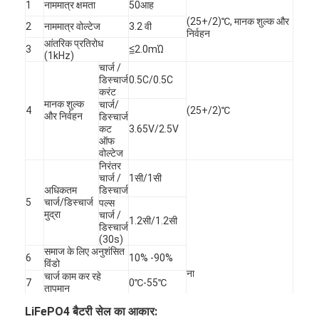
1
नाममात्र क्षमता
50आह
(25+/2)℃, मानक शुल्क और
2
नाममात्र वोल्टेज
3.2 वी
निर्वहन
आंतरिक प्रतिरोध
3
≦2.0mΏ
(1kHz)
चार्ज /
डिस्चार्ज
0.5C/0.5C
करंट
मानक शुल्क
चार्ज/
4
(25+/2)℃
और निर्वहन
डिस्चार्ज
कट
3.65V/2.5V
ऑफ
वोल्टेज
निरंतर
चार्ज /
1सी/1सी
अधिकतम
डिस्चार्ज
5
चार्ज/डिस्चार्ज
पल्स
मुद्रा
चार्ज /
1.2सी/1.2सी
डिस्चार्ज
(30s)
समाज के लिए अनुशंसित
6
10% -90%
विंडो
ना
चार्ज काम कर रहे
7
0℃-55℃
तापमान
8
निर्वहन कार्य तापमान
-20 ℃ -55 ℃
LiFePO4 बैटरी सेल का आकार: