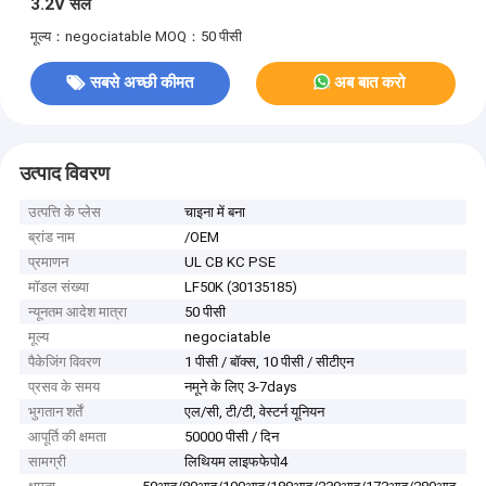
3.2V सेल
मूल्य：negociatable
MOQ：50 पीसी
सबसे अच्छी कीमत
अब बात करो
उत्पाद विवरण
उत्पत्ति के प्लेस
चाइना में बना
ब्रांड नाम
/OEM
प्रमाणन
UL CB KC PSE
मॉडल संख्या
LF50K (30135185)
न्यूनतम आदेश मात्रा
50 पीसी
मूल्य
negociatable
पैकेजिंग विवरण
1 पीसी / बॉक्स, 10 पीसी / सीटीएन
प्रसव के समय
नमूने के लिए 3-7days
भुगतान शर्तें
एल/सी, टी/टी, वेस्टर्न यूनियन
आपूर्ति की क्षमता
50000 पीसी / दिन
सामग्री
लिथियम लाइफफेपो4