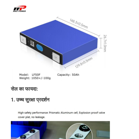
अल्प
-20℃-45℃
अवधि
9
भंडारण तापमान
लंबी
0℃-35℃
अवधि
10
भंडारण आर्द्रता
<95%
(25+/2)℃,30%-50%
1 1
मासिक निर्वहन दर
3% / मी
समाज भंडारण
सेल का फायदा:
1. उच्च सुरक्षा प्रदर्शन
घर
उत्पादों
हमारे बारे में