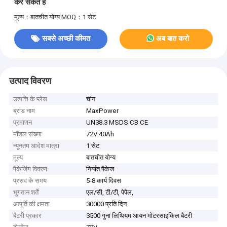
कर सकते हैं
मूल्य：बातचीत योग्य
MOQ：1 सेट
सबसे अच्छी कीमत
अब बात करो
उत्पाद विवरण
उत्पत्ति के प्लेस
चीन
ब्रांड नाम
MaxPower
प्रमाणन
UN38.3 MSDS CB CE
मॉडल संख्या
72V 40Ah
न्यूनतम आदेश मात्रा
1 सेट
मूल्य
बातचीत योग्य
पैकेजिंग विवरण
निर्यात पैकेज
प्रसव के समय
5-8 कार्य दिवस
भुगतान शर्तें
एल/सी, टी/टी, पेपैल,
आपूर्ति की क्षमता
30000 प्रति दिन
बैटरी प्रकार
3500 गुना लिथियम आयन मोटरसाइकिल बैटरी