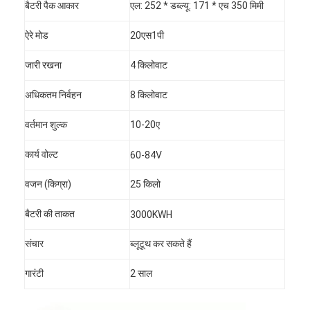
बैटरी पैक आकार
एल: 252 * डब्ल्यू: 171 * एच 350 मिमी
ऐरे मोड
20एस1पी
जारी रखना
4 किलोवाट
अधिकतम निर्वहन
8 किलोवाट
वर्तमान शुल्क
10-20ए
कार्य वोल्ट
60-84V
वजन (किग्रा)
25 किलो
बैटरी की ताकत
3000KWH
घर
संचार
ब्लूटूथ कर सकते हैं
उत्पादों
गारंटी
2 साल
हमारे बारे में