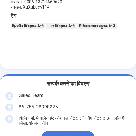
मोबाइल : 0086-13714669620
स्काइप: XuXuLucy114
टैग:
प्रिज्मीय lifepo4 बैटरी
12v lifepo4 बैटरी
लिथियम आयन बहुलक बैटरी
सम्पर्क करने का विवरण
Sales Team
86-755-28998225
बिल्डिंग बी, फेंगलिन इंटरनेशनल सेंटर, लॉन्गगैंग सेंटर टाउन, लॉन्गगैंग
जिला, शेन्ज़ेन, चीन।