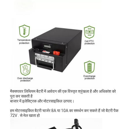
कारखाना भ्रमण
गुणवत्ता नियंत्रण
संपर्क करें
समाचार
अब बात करो
लिथियम LiFePO4 बैटरी
मैक्सपावर लिथियम बैटरी में आवेदन की एक विस्तृत श्रृंखला है और अधिकांश को
लिथियम आयन रिचार्जेबल बैटरी
पूरा कर सकती है
बाजार में इलेक्ट्रिक और मोटरसाइकिल उत्पाद।
लिथियम पॉलिमर बैटरी
हम मोटरसाइकिल बैटरी चार्जर 8A या 10A का समर्थन कर सकते हैं जो बैटरी पैक
72V . से मेल खाता हो
ऊर्जा भंडारण बैटरी