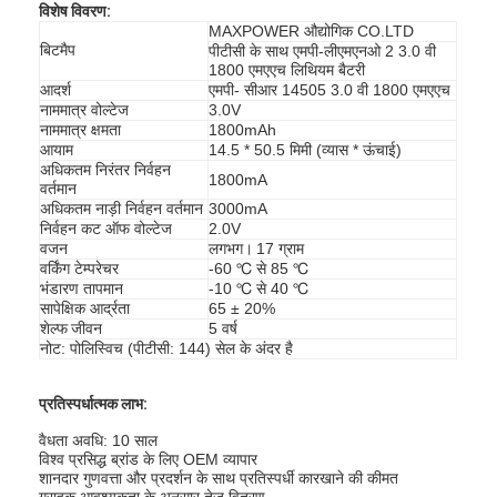
विशेष विवरण:
MAXPOWER औद्योगिक CO.LTD
बिटमैप
पीटीसी के साथ एमपी-लीएमएनओ 2 3.0 वी
1800 एमएएच लिथियम बैटरी
आदर्श
एमपी- सीआर 14505 3.0 वी 1800 एमएएच
नाममात्र वोल्टेज
3.0V
नाममात्र क्षमता
1800mAh
आयाम
14.5 * 50.5 मिमी (व्यास * ऊंचाई)
अधिकतम निरंतर निर्वहन
1800mA
वर्तमान
अधिकतम नाड़ी निर्वहन वर्तमान
3000mA
निर्वहन कट ऑफ वोल्टेज
2.0V
वजन
लगभग।
17 ग्राम
वर्किंग टेम्परेचर
-60 ℃ से 85 ℃
भंडारण तापमान
-10 ℃ से 40 ℃
सापेक्षिक आर्द्रता
65 ± 20%
शेल्फ जीवन
5 वर्ष
नोट: पोलिस्विच (पीटीसी: 144) सेल के अंदर है
घर
प्रतिस्पर्धात्मक लाभ:
उत्पादों
वैधता अवधि: 10 साल
विश्व प्रसिद्ध ब्रांड के लिए OEM व्यापार
हमारे बारे में
शानदार गुणवत्ता और प्रदर्शन के साथ प्रतिस्पर्धी कारखाने की कीमत
ग्राहक आवश्यकता के अनुसार तेज वितरण