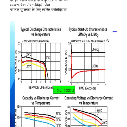
व्यावसायिक पोस्ट-बिक्री सेवा
कारखाना भ्रमण
ग्राहक पूछताछ के लिए त्वरित प्रतिक्रिया
गुणवत्ता नियंत्रण
संपर्क करें
समाचार
अब बात करो
लिथियम LiFePO4 बैटरी
लिथियम आयन रिचार्जेबल बैटरी
लिथियम पॉलिमर बैटरी
ऊर्जा भंडारण बैटरी