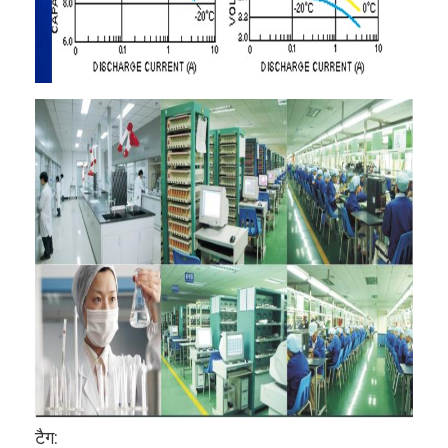
एच बैटरी
एनआईसीडी रिचार्जेबल बैटरी
एलसीडी बैटरी चार्जर
निम बैटरी पैक
निक बैटरी पैक
लिथियम आयन बैटरी पैक
रिचार्जेबल फ्लैशलाइट बैटरी
आपातकालीन प्रकाश बैटरी
ली Mno2 बैटरी
ली Socl2 बैटरी
टैग: