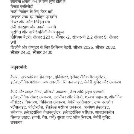
सालाना क्षमता 2% से कम लुप्त होती है
रिसाव प्रतिरोधी
नाड़ी निर्वहन के लिए फ़िट करें
उत्कृष्ट उच्च दर निर्वहन प्रदर्शन
स्थिर और फ्लैट निर्वहन मंच
लंबी संग्रहण और उपयोग अवधि
सुरक्षित और पारिस्थितिकी के अनुकूल
लिथियम बैटरी: सीआर 123 ए, सीआर -2, सीआर-पी 2,2 सीआर 5, सीआर
9वी
खिलौने और कंप्यूटर के लिए लिथियम बैटरी: सीआर 2025, सीआर 2032,
सीआर 2450, सीआर 2430
अनुप्रयोगों:
कैमरा, एक्सप्लोरेशन हेडलाइट, इंडिकेटर, इलेक्ट्रॉनिक कैलकुलेटर,
इलेक्ट्रॉनिक परीक्षक, आपातकालीन सिग्नल लाइट, मेमोरी यूनिट और उपकरण
कैमरे और लाइट मीटर, ऑडियो उपकरण, डेटा अधिग्रहण प्रणाली,
इलेक्ट्रॉनिक संचार उपकरण, ट्रांसीवर और रेडियो, श्रवण सहायता, औद्योगिक
मॉनीटर / नियंत्रण, चिकित्सा उपकरण, मेमोरी प्रतिधारण, उच्च प्रदर्शन
फ्लैशलाइट, फोटोफ्लैश, हैंडहेल्ड परीक्षण उपकरण, अन्वेषण हेडलाइट,
संकेतक, इलेक्ट्रॉनिक कैलक्यूलेटर, इलेक्ट्रॉनिक परीक्षक, आपातकालीन
सिग्नल लाइट, (पानी, गैस, गर्मी) सुरक्षा कट ऑफ सिस्टम, मेमोरी यूनिट,
उपकरण