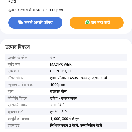
बैटरी
मूल्य：बातचीत योग्य
MOQ：1000pcs
सबसे अच्छी कीमत
अब बात करो
उत्पाद विवरण
उत्पत्ति के प्लेस
चीन
ब्रांड नाम
MAXPOWER
प्रमाणन
CE,ROHS, UL
मॉडल संख्या
एमपी-सीआर 14505 1800 एमएएच 3.0 वी
न्यूनतम आदेश मात्रा
1000pcs
मूल्य
बातचीत योग्य
पैकेजिंग विवरण
सफेद / उपहार बॉक्स
प्रसव के समय
7-10 दिनों
भुगतान शर्तें
एल/सी, टी/टी
आपूर्ति की क्षमता
1, 000, 000 पीसीएस
हाइलाइट:
,
लिथियम एमएन 2 बैटरी
उच्च निर्वहन बैटरी