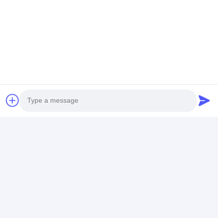
सभी समीक्षाएँ
c*o
C
सहायक (88)
good
टैग:
लिथियम आयन एक रिचार्जेबल बैटरी
ली आयन रिचार्जेबल बैटरी
रिचार्जेबल लिथियम आयन बैटरी
Photo
Video Call
Audio Call