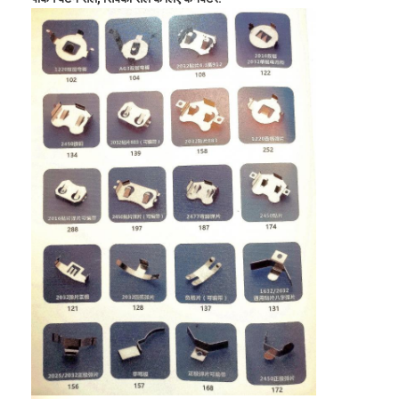
एच बैटरी
एनआईसीडी रिचार्जेबल बैटरी
एलसीडी बैटरी चार्जर
निम बैटरी पैक
निक बैटरी पैक
लिथियम आयन बैटरी पैक
रिचार्जेबल फ्लैशलाइट बैटरी
आपातकालीन प्रकाश बैटरी
ली Mno2 बैटरी
ली Socl2 बैटरी