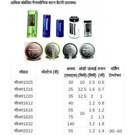
अधिक संबंधित पैनासोनिक बटन बैटरी उपलब्ध:
क्षमता
ओडी
ऊंचाई
वजन
वर्किंग
मॉडल
वोल्टेज (वी)
(एमएएच)
(मिमी)
(मिमी)
(जी)
टेम्परेचर
सीआर1025
30
10
2.5
0.6
सीआर1216
25
12.5
1.6
0.7
सीआर1220
35
12.5
2
1
सीआर1612
40
1.2
0.8
सीआर1616
55
1.6
1.2
16
सीआर1620
75
2
1.3
सीआर1632
140
3.2
1.8
सीआर2012
55
1.2
1.4
-30--60