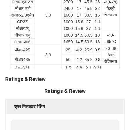
सीआर-एजीजेड
2700
17
45.5
23
-40--70
सीआर-एजी
2400
17
45.5
22
डिग्री
सेल्सियस
सीआर-2/3एजेड
3.0
1600
17
33.5
16
CR2Z
1000
15.6
27
1 1
सीआर2यू
1000
15.6
27
1 1
सीआर-एएयू
1800
14.5
50.5
18
-40-
-85°C
सीआर-आकी
1650
14.5
50.5
18
-30--80
बीआर425
25
4.2
25.9
0.5
3.0
डिग्री
बीआर435
50
4.2
35.9
0.8
सेल्सियस
वीएल621
1.5
6.8
2.1
0.21
वीएल1220
7
12.5
3
0.8
Ratings & Review
वीएल2020
20
20
2
2.1
-20--60
वीएल2330
50
23
3
3.5
Ratings & Review
3.0
डिग्री
वीएल3032
100
30
3.2
6.3
सेल्सियस
एमएल621
5
6.8
2.1
0.22
कुल मिलाकर रेटिंग
एमएल1220
17
12.5
2
0.8
MS614
2.7
6.8
1.4
0.2
बीके70एएएच
700
14.5
49
18
बीके110एएएच
1100
14.5
50.5
24