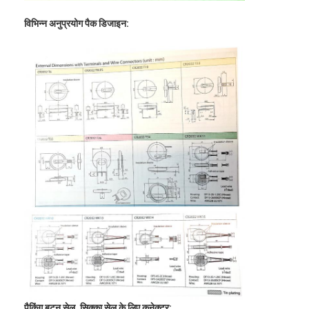
कारखाना भ्रमण
विभिन्न अनुप्रयोग पैक डिजाइन:
गुणवत्ता नियंत्रण
संपर्क करें
समाचार
अब बात करो
लिथियम LiFePO4 बैटरी
लिथियम आयन रिचार्जेबल बैटरी
लिथियम पॉलिमर बैटरी
ऊर्जा भंडारण बैटरी
पैकिंग बटन सेल, सिक्का सेल के लिए कनेक्टर: