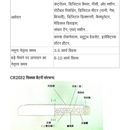
कंट्रोलर, डिजिटल कैमरा, पीसी, ओए मशीन,
पोर्टेबल रिकॉर्डर, डिजिटल मीटर (पानी, गैस,
बिजली), डिजिटल डिक्शनरी, कैक्यूलेटर,
आवेदन
मेडिकल डिवाइस,
संचार टैग, एफए मशीन...
कारश रोकनेवाला, ब्लूटूथ हेडसेट, इलेक्ट्रिक
वॉटर हीटर;
नमूना नेतृत्व समय
3-5 कार्य दिवस
बड़े पैमाने पर उत्पादन का
8-10 कार्य दिवस
नेतृत्व समय
CR2032 सिक्का बैटरी संरचना:
घर
उत्पादों
हमारे बारे में