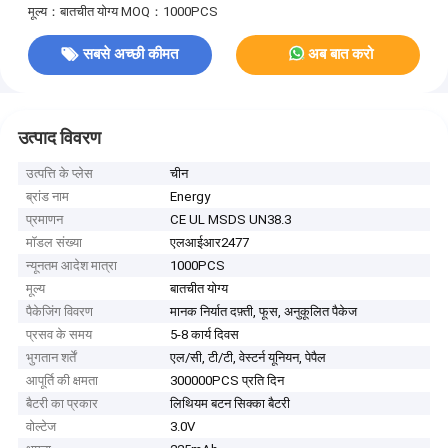
मूल्य：बातचीत योग्य
MOQ：1000PCS
सबसे अच्छी कीमत
अब बात करो
उत्पाद विवरण
उत्पत्ति के प्लेस
चीन
ब्रांड नाम
Energy
प्रमाणन
CE UL MSDS UN38.3
मॉडल संख्या
एलआईआर2477
न्यूनतम आदेश मात्रा
1000PCS
मूल्य
बातचीत योग्य
पैकेजिंग विवरण
मानक निर्यात दफ़्ती, फूस, अनुकूलित पैकेज
प्रसव के समय
5-8 कार्य दिवस
भुगतान शर्तें
एल/सी, टी/टी, वेस्टर्न यूनियन, पेपैल
आपूर्ति की क्षमता
300000PCS प्रति दिन
बैटरी का प्रकार
लिथियम बटन सिक्का बैटरी
वोल्टेज
3.0V