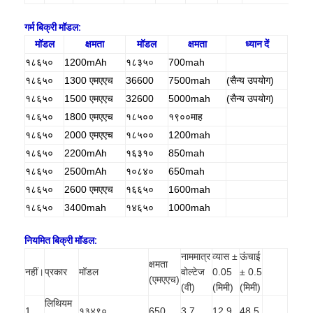
गर्म बिक्री मॉडल:
मॉडल
क्षमता
मॉडल
क्षमता
ध्यान दें
१८६५०
1200mAh
१८३५०
700mah
१८६५०
1300 एमएएच
36600
7500mah
(सैन्य उपयोग)
१८६५०
1500 एमएएच
32600
5000mah
(सैन्य उपयोग)
१८६५०
1800 एमएएच
१८५००
१९००माह
१८६५०
2000 एमएएच
१८५००
1200mah
१८६५०
2200mAh
१६३१०
850mah
१८६५०
2500mAh
१०८४०
650mah
१८६५०
2600 एमएएच
१६६५०
1600mah
१८६५०
3400mah
१४६५०
1000mah
नियमित बिक्री मॉडल:
नाममात्र
व्यास ±
ऊंचाई
क्षमता
नहीं।
प्रकार
मॉडल
वोल्टेज
0.05
± 0.5
(एमएएच)
(वी)
(मिमी)
(मिमी)
लिथियम
1
१३४९०
650
3.7
12.9
48.5