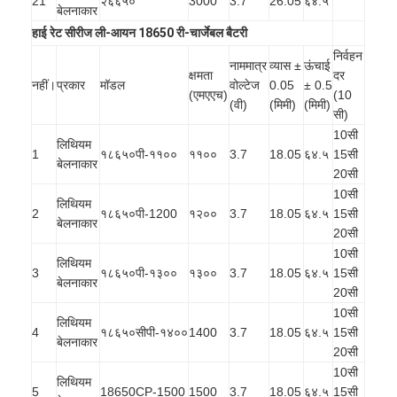
21
२६६५०
3000
3.7
26.05
६४.५
बेलनाकार
हाई रेट सीरीज ली-आयन 18650 री-चार्जेबल बैटरी
निर्वहन
नाममात्र
व्यास ±
ऊंचाई
क्षमता
दर
नहीं।
प्रकार
मॉडल
वोल्टेज
0.05
± 0.5
(एमएएच)
(10
(वी)
(मिमी)
(मिमी)
सी)
10सी
लिथियम
1
१८६५०पी-११००
११००
3.7
18.05
६४.५
15सी
बेलनाकार
20सी
10सी
लिथियम
2
१८६५०पी-1200
१२००
3.7
18.05
६४.५
15सी
बेलनाकार
20सी
10सी
लिथियम
3
१८६५०पी-१३००
१३००
3.7
18.05
६४.५
15सी
बेलनाकार
20सी
10सी
लिथियम
4
१८६५०सीपी-१४००
1400
3.7
18.05
६४.५
15सी
बेलनाकार
20सी
10सी
लिथियम
5
18650CP-1500
1500
3.7
18.05
६४.५
15सी