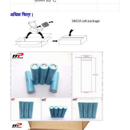
तापमान 65 ℃
एच बैटरी
अधिक चित्र।
एनआईसीडी रिचार्जेबल बैटरी
एलसीडी बैटरी चार्जर
निम बैटरी पैक
निक बैटरी पैक
लिथियम आयन बैटरी पैक
रिचार्जेबल फ्लैशलाइट बैटरी
आपातकालीन प्रकाश बैटरी
ली Mno2 बैटरी
ली Socl2 बैटरी