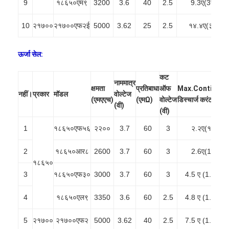
9
१८६५०एम९
3200
3.6
40
2.5
9.3ए(3सी)
10
२१७००
२१७००एफ२ई
5000
3.62
25
2.5
१४.४ए(३सी)
ऊर्जा सेल:
कट
नाममात्र
क्षमता
प्रतिबाधा
ऑफ
Max.Continuo
नहीं।
प्रकार
मॉडल
वोल्टेज
(एमएएच)
(एमΩ)
वोल्टेज
डिस्चार्ज करंट
(वी)
(वी)
1
१८६५०एफ५६
२२००
3.7
60
3
२.२ए(१सी)
2
१८६५०आर८
2600
3.7
60
3
2.6ए(1सी)
१८६५०
3
१८६५०एफ३०
3000
3.7
60
3
4.5 ए (1.5 सी)
4
१८६५०एल९
3350
3.6
60
2.5
4.8 ए (1.5 सी)
5
२१७००
२१७००एफ२
5000
3.62
40
2.5
7.5 ए (1.5 सी)