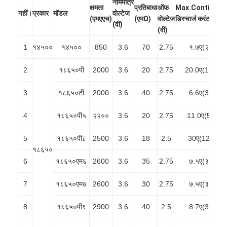
नाममात्र
क्षमता
प्रतिबाधा
ऑफ
Max.Continuou
नहीं।
प्रकार
मॉडल
वोल्टेज
(एमएएच)
(एमΩ)
वोल्टेज
डिस्चार्ज करंट
(वी)
(वी)
1
१४५००
१४५००
850
3.6
70
2.75
१.७ए(२सी)
2
१८६५०पी
2000
3.6
20
2.75
20.0ए(10सी)
3
१८६५०टी
2000
3.6
40
2.75
6.6ए(3सी)
4
१८६५०पी५
२२००
3.6
20
2.75
11.0ए(5सी)
5
१८६५०पी८
2500
3.6
18
2.5
30ए(12सी)
१८६५०
6
१८६५०एम६
2600
3.6
35
2.75
७.५ए(३सी)
7
१८६५०एम७
2600
3.6
30
2.75
७.५ए(३सी)
8
१८६५०पी९
2900
3.6
40
2.5
8.7ए(3सी)