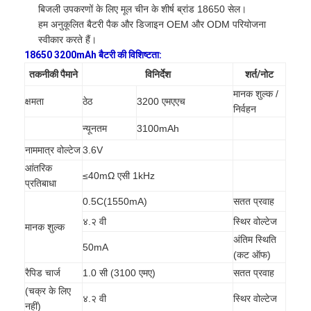
बिजली उपकरणों के लिए मूल चीन के शीर्ष ब्रांड 18650 सेल।
हम अनुकूलित बैटरी पैक और डिजाइन OEM और ODM परियोजना
स्वीकार करते हैं।
18650 3200mAh बैटरी की विशिष्टता:
तकनीकी पैमाने
विनिर्देश
शर्त/नोट
मानक शुल्क /
क्षमता
ठेठ
3200 एमएएच
निर्वहन
न्यूनतम
3100mAh
नाममात्र वोल्टेज
3.6V
आंतरिक
≤40mΩ एसी 1kHz
प्रतिबाधा
0.5C(1550mA)
सतत प्रवाह
४.२ वी
स्थिर वोल्टेज
मानक शुल्क
अंतिम स्थिति
50mA
(कट ऑफ)
रैपिड चार्ज
1.0 सी (3100 एमए)
सतत प्रवाह
(चक्र के लिए
४.२ वी
स्थिर वोल्टेज
नहीं)