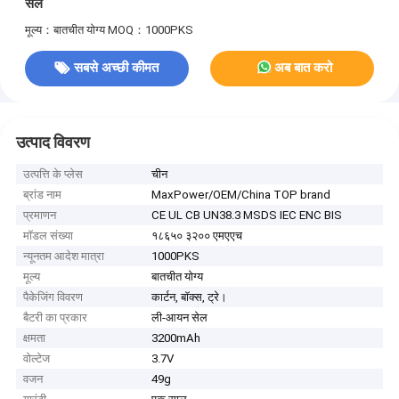
सेल
मूल्य：बातचीत योग्य
MOQ：1000PKS
सबसे अच्छी कीमत
अब बात करो
उत्पाद विवरण
उत्पत्ति के प्लेस
चीन
ब्रांड नाम
MaxPower/OEM/China TOP brand
प्रमाणन
CE UL CB UN38.3 MSDS IEC ENC BIS
मॉडल संख्या
१८६५० ३२०० एमएएच
न्यूनतम आदेश मात्रा
1000PKS
मूल्य
बातचीत योग्य
पैकेजिंग विवरण
कार्टन, बॉक्स, ट्रे।
बैटरी का प्रकार
ली-आयन सेल
क्षमता
3200mAh
वोल्टेज
3.7V
वजन
49g