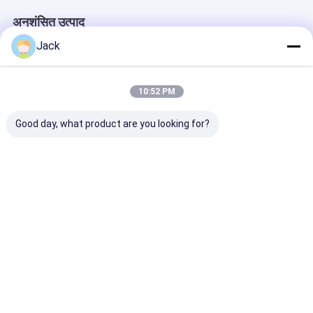
अनुशंसित उत्पाद
Jack
10:52 PM
Good day, what product are you looking for?
INR18500 लिथियम आयन
ग्रेड ए आईएनआर18350
2300mAh 3.7V
बैटरी 2000mAh उच्च
लिथियम आयन बैटरी 3.7V
लिथियम आयन बैटरिय
क्षमता 3.7V रिचार्जेबल ली-
900mAh उच्च क्षमता
CE BIS IEC213
आयन बैटरी
रिचार्जेबल बैटरी
सबसे अच्छी कीमत
सबसे अच्छी कीमत
सबसे अच्छी 
होम
Desktop Site
साइटमैप
गोपनीयता नीति
गुणवत्ता
लिथियम LiFePO4 बैटरी
चीन का कारखाना.Copyright © 2026