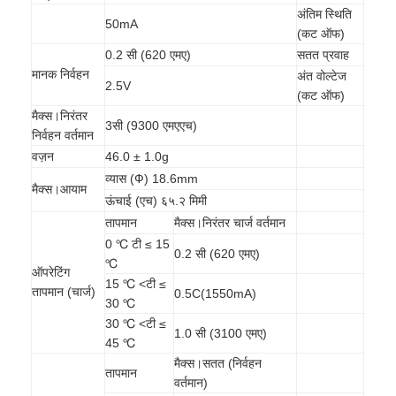
अंतिम स्थिति
50mA
(कट ऑफ)
0.2 सी (620 एमए)
सतत प्रवाह
मानक निर्वहन
अंत वोल्टेज
2.5V
(कट ऑफ)
मैक्स।निरंतर
3सी (9300 एमएएच)
निर्वहन वर्तमान
वज़न
46.0 ± 1.0g
व्यास (Ф) 18.6mm
मैक्स।आयाम
ऊंचाई (एच) ६५.२ मिमी
तापमान
मैक्स।निरंतर चार्ज वर्तमान
0 ℃ टी ≤ 15
0.2 सी (620 एमए)
℃
ऑपरेटिंग
15 ℃ <टी ≤
तापमान (चार्ज)
0.5C(1550mA)
घर
30 ℃
30 ℃ <टी ≤
1.0 सी (3100 एमए)
उत्पादों
45 ℃
मैक्स।सतत (निर्वहन
तापमान
हमारे बारे में
वर्तमान)