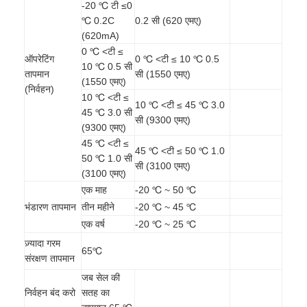
-20 ℃ टी ≤0
कारखाना भ्रमण
℃ 0.2C
0.2 सी (620 एमए)
(620mA)
गुणवत्ता नियंत्रण
0 ℃ <टी ≤
ऑपरेटिंग
0 ℃ <टी ≤ 10 ℃ 0.5
10 ℃ 0.5 सी
संपर्क करें
तापमान
सी (1550 एमए)
(1550 एमए)
(निर्वहन)
10 ℃ <टी ≤
समाचार
10 ℃ <टी ≤ 45 ℃ 3.0
45 ℃ 3.0 सी
सी (9300 एमए)
(9300 एमए)
अब बात करो
45 ℃ <टी ≤
45 ℃ <टी ≤ 50 ℃ 1.0
50 ℃ 1.0 सी
सी (3100 एमए)
(3100 एमए)
एक माह
-20 ℃ ~ 50 ℃
लिथियम LiFePO4 बैटरी
भंडारण तापमान
तीन महीने
-20 ℃ ~ 45 ℃
एक वर्ष
-20 ℃ ~ 25 ℃
लिथियम आयन रिचार्जेबल बैटरी
ज़्यादा गरम
65℃
लिथियम पॉलिमर बैटरी
संरक्षण तापमान
जब सेल की
ऊर्जा भंडारण बैटरी
निर्वहन बंद करो
सतह का