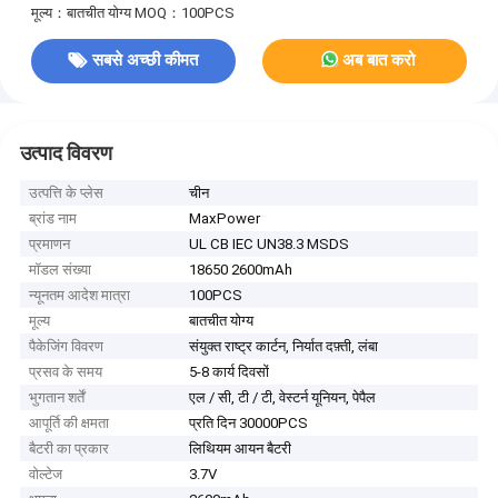
मूल्य：बातचीत योग्य
MOQ：100PCS
सबसे अच्छी कीमत
अब बात करो
उत्पाद विवरण
उत्पत्ति के प्लेस
चीन
ब्रांड नाम
MaxPower
प्रमाणन
UL CB IEC UN38.3 MSDS
मॉडल संख्या
18650 2600mAh
न्यूनतम आदेश मात्रा
100PCS
मूल्य
बातचीत योग्य
पैकेजिंग विवरण
संयुक्त राष्ट्र कार्टन, निर्यात दफ़्ती, लंबा
प्रसव के समय
5-8 कार्य दिवसों
भुगतान शर्तें
एल / सी, टी / टी, वेस्टर्न यूनियन, पेपैल
आपूर्ति की क्षमता
प्रति दिन 30000PCS
बैटरी का प्रकार
लिथियम आयन बैटरी
वोल्टेज
3.7V