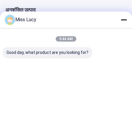
अनुशंसित उत्पाद
Miss Lucy
5:44 AM
Good day, what product are you looking for?
INR18500 लिथियम आयन
ग्रेड ए आईएनआर18350
2300mAh 3.7V
बैटरी 2000mAh उच्च
लिथियम आयन बैटरी 3.7V
लिथियम आयन बैटरिय
क्षमता 3.7V रिचार्जेबल ली-
900mAh उच्च क्षमता
CE BIS IEC213
आयन बैटरी
रिचार्जेबल बैटरी
सबसे अच्छी कीमत
सबसे अच्छी कीमत
सबसे अच्छी 
होम
Desktop Site
साइटमैप
गोपनीयता नीति
गुणवत्ता
लिथियम LiFePO4 बैटरी
चीन का कारखाना.Copyright © 2026