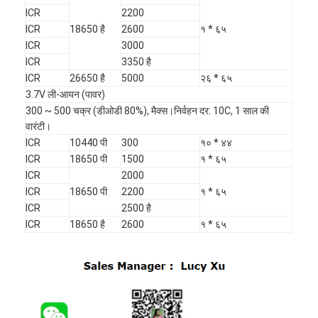
प्राथमिक लिथियम बैटरी
ICR
2200
ICR
18650 है
2600
१ * ६५
हाइब्रिड कार बैटरी
ICR
3000
ICR
3350 है
ICR
26650 है
5000
२६ * ६५
3.7V ली-आयन (पावर)
300 ~ 500 चक्र (डीओडी 80%), मैक्स।निर्वहन दर: 10C, 1 साल की
वारंटी।
ICR
10440 पी
300
१० * ४४
ICR
18650 पी
1500
१ * ६५
ICR
2000
ICR
18650 पी
2200
१ * ६५
ICR
2500 है
ICR
18650 है
2600
१ * ६५