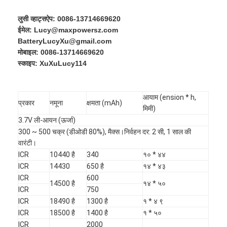
एच बैटरी
लुसी व्हाट्सऐप: 0086-13714669620
एनआईसीडी रिचार्जेबल बैटरी
ईमेल: Lucy@maxpowersz.com
BatteryLucyXu@gmail.com
एलसीडी बैटरी चार्जर
मोबाइल: 0086-13714669620
स्काइप: XuXuLucy114
निम बैटरी पैक
निक बैटरी पैक
आयाम (ension * h,
प्रकार
नमूना
क्षमता (mAh)
मिमी)
लिथियम आयन बैटरी पैक
3.7V ली-आयन (ऊर्जा)
300 ~ 500 चक्र (डीओडी 80%), मैक्स।निर्वहन दर: 2 सी, 1 साल की
रिचार्जेबल फ्लैशलाइट बैटरी
वारंटी।
ICR
10440 है
340
१० * ४४
आपातकालीन प्रकाश बैटरी
ICR
14430
650 है
१४ * ४३
ICR
600
14500 है
१४ * ५०
ली Mno2 बैटरी
ICR
750
ICR
18490 है
1300 है
१ * ४ ९
ली Socl2 बैटरी
ICR
18500 है
1400 है
१ * ५०
ICR
2000