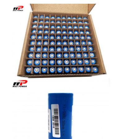
कारखाना भ्रमण
गुणवत्ता नियंत्रण
संपर्क करें
समाचार
अब बात करो
लिथियम LiFePO4 बैटरी
लिथियम आयन रिचार्जेबल बैटरी
लिथियम पॉलिमर बैटरी
ऊर्जा भंडारण बैटरी