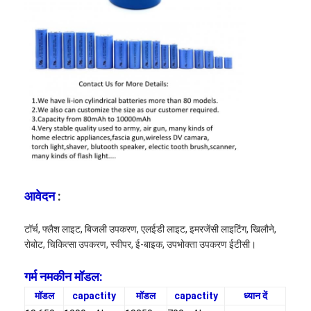
एच बैटरी
एनआईसीडी रिचार्जेबल बैटरी
एलसीडी बैटरी चार्जर
निम बैटरी पैक
निक बैटरी पैक
लिथियम आयन बैटरी पैक
रिचार्जेबल फ्लैशलाइट बैटरी
आवेदन
:
आपातकालीन प्रकाश बैटरी
टॉर्च, फ्लैश लाइट, बिजली उपकरण, एलईडी लाइट, इमरजेंसी लाइटिंग, खिलौने,
रोबोट, चिकित्सा उपकरण, स्वीपर, ई-बाइक, उपभोक्ता उपकरण ईटीसी।
ली Mno2 बैटरी
गर्म नमकीन मॉडल:
ली Socl2 बैटरी
मॉडल
capactity
मॉडल
capactity
ध्यान दें