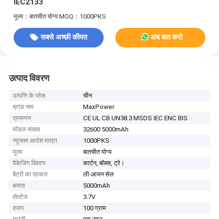
IEC2133
मूल्य：बातचीत योग्य
MOQ：1000PKS
सबसे अच्छी कीमत
अब बात करो
उत्पाद विवरण
उत्पत्ति के प्लेस
चीन
ब्रांड नाम
MaxPower
प्रमाणन
CE UL CB UN38.3 MSDS IEC ENC BIS
मॉडल संख्या
32600 5000mAh
न्यूनतम आदेश मात्रा
1000PKS
मूल्य
बातचीत योग्य
पैकेजिंग विवरण
कार्टन, बॉक्स, ट्रे।
बैटरी का प्रकार
ली-आयन सेल
क्षमता
5000mAh
वोल्टेज
3.7V
वजन
100 ग्राम