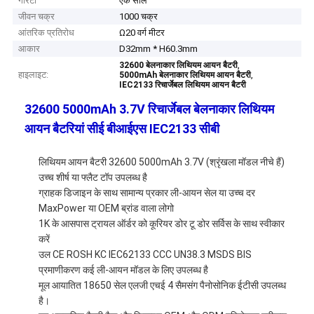
गारंटी
एक साल
जीवन चक्र
1000 चक्र
आंतरिक प्रतिरोध
Ω20 वर्ग मीटर
आकार
D32mm * H60.3mm
,
32600 बेलनाकार लिथियम आयन बैटरी
हाइलाइट:
,
5000mAh बेलनाकार लिथियम आयन बैटरी
IEC2133 रिचार्जेबल लिथियम आयन बैटरी
32600 5000mAh 3.7V रिचार्जेबल बेलनाकार लिथियम
आयन बैटरियां सीई बीआईएस IEC2133 सीबी
लिथियम आयन बैटरी 32600 5000mAh 3.7V (श्रृंखला मॉडल नीचे हैं)
उच्च शीर्ष या फ्लैट टॉप उपलब्ध है
ग्राहक डिजाइन के साथ सामान्य प्रकार ली-आयन सेल या उच्च दर
MaxPower या OEM ब्रांड वाला लोगो
1K के आसपास ट्रायल ऑर्डर को कूरियर डोर टू डोर सर्विस के साथ स्वीकार
करें
उल CE ROSH KC IEC62133 CCC UN38.3 MSDS BIS
प्रमाणीकरण कई ली-आयन मॉडल के लिए उपलब्ध है
मूल आयातित 18650 सेल एलजी एचई 4 सैमसंग पैनोसोनिक ईटीसी उपलब्ध
है।