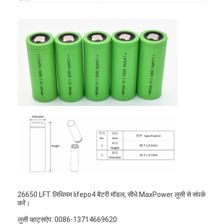
कारखाना भ्रमण
गुणवत्ता नियंत्रण
संपर्क करें
समाचार
अब बात करो
लिथियम LiFePO4 बैटरी
लिथियम आयन रिचार्जेबल बैटरी
लिथियम पॉलिमर बैटरी
26650 LFT लिथियम lifepo4 बैटरी मॉडल, सीधे MaxPower लुसी से संपर्क
करें।
ऊर्जा भंडारण बैटरी
लुसी व्हाट्सऐप: 0086-13714669620