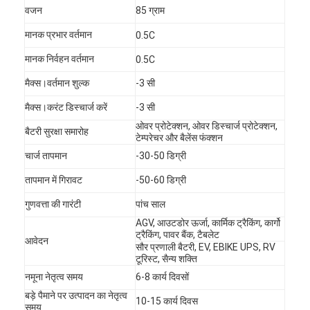
वजन
85 ग्राम
मानक प्रभार वर्तमान
0.5C
मानक निर्वहन वर्तमान
0.5C
मैक्स।वर्तमान शुल्क
-3 सी
मैक्स।करंट डिस्चार्ज करें
-3 सी
ओवर प्रोटेक्शन, ओवर डिस्चार्ज प्रोटेक्शन,
बैटरी सुरक्षा समारोह
टेम्परेचर और बैलेंस फंक्शन
चार्ज तापमान
-30-50 डिग्री
तापमान में गिरावट
-50-60 डिग्री
गुणवत्ता की गारंटी
पांच साल
AGV, आउटडोर ऊर्जा, कार्मिक ट्रैकिंग, कार्गो
घर
ट्रैकिंग, पावर बैंक, टैबलेट
आवेदन
सौर प्रणाली बैटरी, EV, EBIKE UPS, RV
टूरिस्ट, सैन्य शक्ति
उत्पादों
नमूना नेतृत्व समय
6-8 कार्य दिवसों
हमारे बारे में
बड़े पैमाने पर उत्पादन का नेतृत्व
10-15 कार्य दिवस
समय