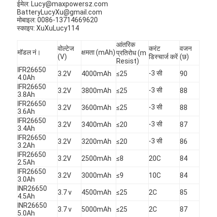
ईमेल: Lucy@maxpowersz.com
एच बैटरी
BatteryLucyXu@gmail.com
मोबाइल: 0086-13714669620
एनआईसीडी रिचार्जेबल बैटरी
स्काइप: XuXuLucy114
आंतरिक
एलसीडी बैटरी चार्जर
वोल्टेज
करंट
वजन
मॉडल नं।
क्षमता (mAh)
प्रतिरोध (m
(V)
डिस्चार्ज करें
(छ)
Resist)
निम बैटरी पैक
IFR26650
-3 सी
3.2V
4000mAh
≤25
90
4.0Ah
IFR26650
-3 सी
3.2V
3800mAh
≤25
88
निक बैटरी पैक
3.8Ah
IFR26650
-3 सी
3.2V
3600mAh
≤25
88
3.6Ah
लिथियम आयन बैटरी पैक
IFR26650
-3 सी
3.2V
3400mAh
≤20
87
3.4Ah
रिचार्जेबल फ्लैशलाइट बैटरी
IFR26650
-3 सी
3.2V
3200mAh
≤20
86
3.2Ah
IFR26650
आपातकालीन प्रकाश बैटरी
3.2V
2500mAh
≤8
20C
84
2.5Ah
IFR26650
3.2V
3000mAh
≤9
10C
84
ली Mno2 बैटरी
3.0Ah
INR26650
3.7 v
4500mAh
≤25
2C
85
4.5Ah
ली Socl2 बैटरी
INR26650
3.7 v
5000mAh
≤25
2C
87
5.0Ah