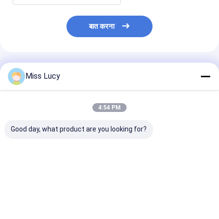
बात करना
अनुशंसित उत्पाद
Miss Lucy
4:54 PM
Good day, what product are you looking for?
ऊर्जा भंडारण के लिए उच्च-
26650 3600mAh 3.2V
3214015Ah 48
प्रदर्शन LiFePO4 बैटरी
लिथियम LiFePO4 बैटरी
V लिथियम लिफ़ेपो4 
51.2V 100Ah
2000 गुना लंबा चक्र जीवन
सेल
सबसे अच्छी कीमत
सबसे अच्छी कीमत
सबसे अच्छी 