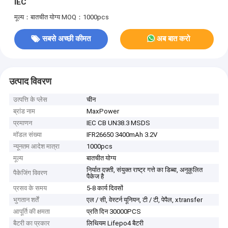
IEC
मूल्य：बातचीत योग्य
MOQ：1000pcs
सबसे अच्छी कीमत
अब बात करो
उत्पाद विवरण
उत्पत्ति के प्लेस
चीन
ब्रांड नाम
MaxPower
प्रमाणन
IEC CB UN38.3 MSDS
मॉडल संख्या
IFR26650 3400mAh 3.2V
न्यूनतम आदेश मात्रा
1000pcs
मूल्य
बातचीत योग्य
निर्यात दफ़्ती, संयुक्त राष्ट्र गत्ते का डिब्बा, अनुकूलित
पैकेजिंग विवरण
पैकेज है
प्रसव के समय
5-8 कार्य दिवसों
भुगतान शर्तें
एल / सी, वेस्टर्न यूनियन, टी / टी, पेपैल, xtransfer
आपूर्ति की क्षमता
प्रति दिन 30000PCS
बैटरी का प्रकार
लिथियम Lifepo4 बैटरी