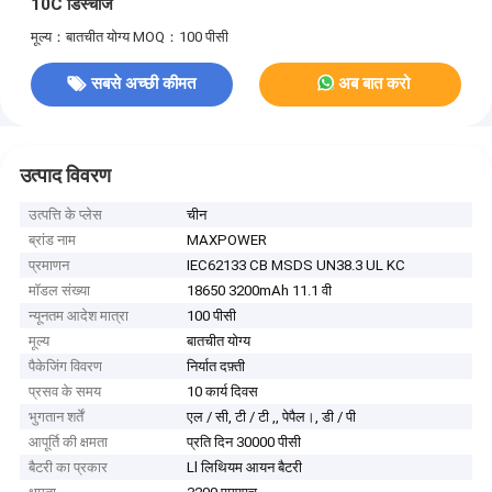
10C डिस्चार्ज
मूल्य：बातचीत योग्य
MOQ：100 पीसी
सबसे अच्छी कीमत
अब बात करो
उत्पाद विवरण
उत्पत्ति के प्लेस
चीन
ब्रांड नाम
MAXPOWER
प्रमाणन
IEC62133 CB MSDS UN38.3 UL KC
मॉडल संख्या
18650 3200mAh 11.1 वी
न्यूनतम आदेश मात्रा
100 पीसी
मूल्य
बातचीत योग्य
पैकेजिंग विवरण
निर्यात दफ़्ती
प्रसव के समय
10 कार्य दिवस
भुगतान शर्तें
एल / सी, टी / टी ,, पेपैल।, डी / पी
आपूर्ति की क्षमता
प्रति दिन 30000 पीसी
बैटरी का प्रकार
Ll लिथियम आयन बैटरी