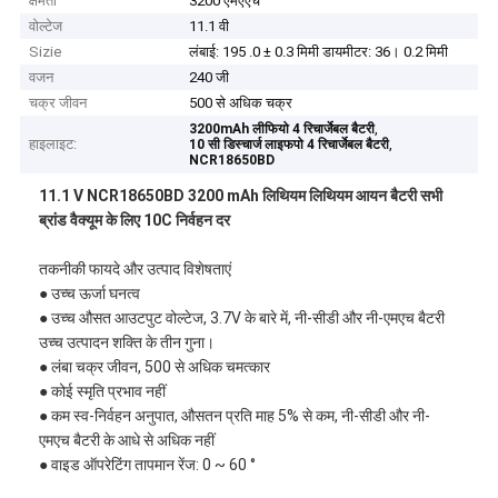
क्षमता
3200 एमएएच
वोल्टेज
11.1 वी
Sizie
लंबाई: 195 .0 ± 0.3 मिमी डायमीटर: 36। 0.2 मिमी
वजन
240 जी
चक्र जीवन
500 से अधिक चक्र
,
3200mAh लीफियो 4 रिचार्जेबल बैटरी
हाइलाइट:
,
10 सी डिस्चार्ज लाइफपो 4 रिचार्जेबल बैटरी
NCR18650BD
11.1 V NCR18650BD 3200 mAh लिथियम लिथियम आयन बैटरी सभी
ब्रांड वैक्यूम के लिए 10C निर्वहन दर
तकनीकी फायदे और उत्पाद विशेषताएं
● उच्च ऊर्जा घनत्व
● उच्च औसत आउटपुट वोल्टेज, 3.7V के बारे में, नी-सीडी और नी-एमएच बैटरी
उच्च उत्पादन शक्ति के तीन गुना।
● लंबा चक्र जीवन, 500 से अधिक चमत्कार
● कोई स्मृति प्रभाव नहीं
● कम स्व-निर्वहन अनुपात, औसतन प्रति माह 5% से कम, नी-सीडी और नी-
एमएच बैटरी के आधे से अधिक नहीं
● वाइड ऑपरेटिंग तापमान रेंज: 0 ~ 60 °