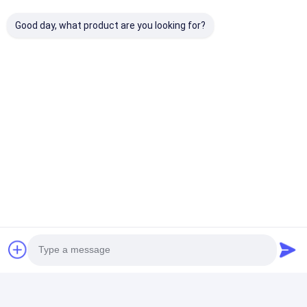
Good day, what product are you looking for?
सबसे उत्तम प्रतिदान प्राप्त करें
11.1V NCR18650BD
3200mAh की लीफेपो 4 रिचार्जेबल
बैटरी 10C डिस्चार्ज
बात करना
अनुशंसित उत्पाद