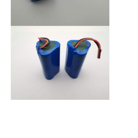
कारखाना भ्रमण
गुणवत्ता नियंत्रण
संपर्क करें
समाचार
अब बात करो
लिथियम LiFePO4 बैटरी
लिथियम आयन रिचार्जेबल बैटरी
लिथियम पॉलिमर बैटरी
ऊर्जा भंडारण बैटरी