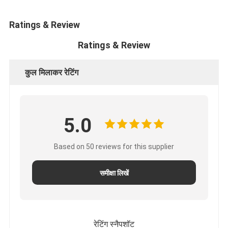
एच बैटरी
Ratings & Review
एनआईसीडी रिचार्जेबल बैटरी
Ratings & Review
एलसीडी बैटरी चार्जर
कुल मिलाकर रेटिंग
निम बैटरी पैक
निक बैटरी पैक
लिथियम आयन बैटरी पैक
5.0
रिचार्जेबल फ्लैशलाइट बैटरी
Based on 50 reviews for this supplier
आपातकालीन प्रकाश बैटरी
समीक्षा लिखें
ली Mno2 बैटरी
ली Socl2 बैटरी
रेटिंग स्नैपशॉट