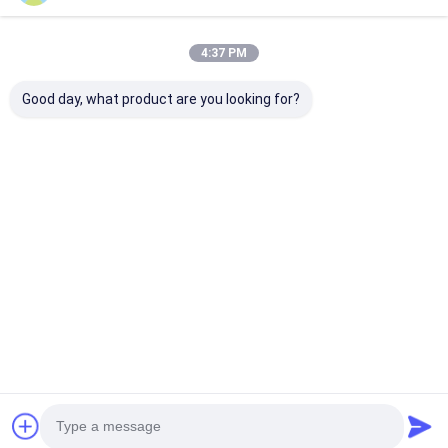
4:37 PM
Good day, what product are you looking for?
INR18500 लिथियम आयन
ग्रेड ए आईएनआर18350
2300mAh 3.7V
बैटरी 2000mAh उच्च
लिथियम आयन बैटरी 3.7V
लिथियम आयन बैटरिय
क्षमता 3.7V रिचार्जेबल ली-
900mAh उच्च क्षमता
CE BIS IEC213
आयन बैटरी
रिचार्जेबल बैटरी
सबसे अच्छी कीमत
सबसे अच्छी कीमत
सबसे अच्छी 
होम
Desktop Site
साइटमैप
गोपनीयता नीति
गुणवत्ता
लिथियम LiFePO4 बैटरी
चीन का कारखाना.Copyright © 2026
MAXPOWER INDUSTRIAL CO.,LTD. All Rights Reserved.