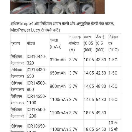
एच बैटरी
एनआईसीडी रिचार्जेबल बैटरी
अधिक lifepo4 और लिथियम आयन बैटरी और अनुकूलित बैटरी पैक मॉडल,
एलसीडी बैटरी चार्जर
MaxPower Lucy से संपर्क करें।
नाममात्र
व्यास
ऊँचाई
निर्वहन
क्षमता
निम बैटरी पैक
प्रकार
मॉडल
वोल्टेज
(0.05
(0.5
दर
(mAh)
(V)
(मिमी)
(मिमी)
(10C)
निक बैटरी पैक
लिथियम
ICR10440-
320mAh
3.7V
10.05
43.50
1-5C
बेलनाकार
320
लिथियम आयन बैटरी पैक
लिथियम
ICR14430-
650mAh
3.7V
14.05
42.50
1-5C
बेलनाकार
650
रिचार्जेबल फ्लैशलाइट बैटरी
लिथियम
ICR14500-
800mAh
3.7V
14.05
48.80
1-5C
बेलनाकार
800
आपातकालीन प्रकाश बैटरी
लिथियम
ICR14650-
1100mAh
3.7V
14.05
64.80
1-5C
बेलनाकार
1100
ली Mno2 बैटरी
लिथियम
ICR18500-
1200mAh
3.7V
18.05
49.80
बेलनाकार
1200
ली Socl2 बैटरी
10 सी
लिथियम
ICR18650-
1100mAh
3.7V
18.05
64.50
15 सी