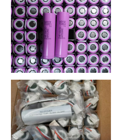
कारखाना भ्रमण
गुणवत्ता नियंत्रण
संपर्क करें
समाचार
अब बात करो
लिथियम LiFePO4 बैटरी
लिथियम आयन रिचार्जेबल बैटरी
लिथियम पॉलिमर बैटरी
ऊर्जा भंडारण बैटरी