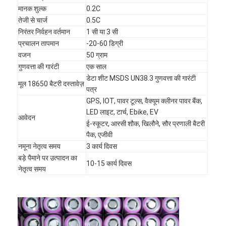
मानक शुल्क
0.2C
तेजी से चार्ज
0.5C
निरंतर निर्वहन वर्तमान
1 सी या 3 सी
प्रचालन तापमान
-20-60 डिग्री
वजन
50 ग्राम
गुणवत्ता की गारंटी
एक साल
डेटा शीट MSDS UN38.3 गुणवत्ता की गारंटी
मूल 18650 बैटरी दस्तावेज़
पत्र
GPS, IOT, पावर टूल्स, वैक्यूम क्लीनर पावर बैंक,
LED लाइट, टार्च, Ebike, EV
आवेदन
ई-स्कूटर, आरसी शौक, खिलौने, सौर प्रणाली बैटरी
पैक, एजीवी
नमूना नेतृत्व समय
3 कार्य दिवस
बड़े पैमाने पर उत्पादन का
10-15 कार्य दिवस
घर
नेतृत्व समय
उत्पादों
हमारे बारे में