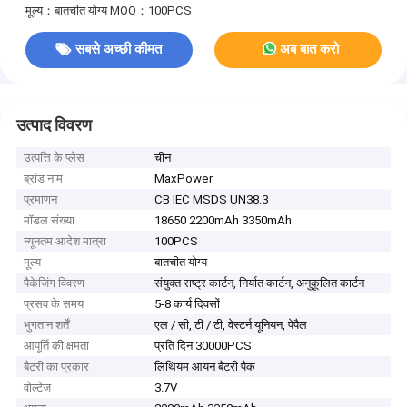
मूल्य：बातचीत योग्य
MOQ：100PCS
सबसे अच्छी कीमत
अब बात करो
उत्पाद विवरण
उत्पत्ति के प्लेस
चीन
ब्रांड नाम
MaxPower
प्रमाणन
CB IEC MSDS UN38.3
मॉडल संख्या
18650 2200mAh 3350mAh
न्यूनतम आदेश मात्रा
100PCS
मूल्य
बातचीत योग्य
पैकेजिंग विवरण
संयुक्त राष्ट्र कार्टन, निर्यात कार्टन, अनुकूलित कार्टन
प्रसव के समय
5-8 कार्य दिवसों
भुगतान शर्तें
एल / सी, टी / टी, वेस्टर्न यूनियन, पेपैल
आपूर्ति की क्षमता
प्रति दिन 30000PCS
बैटरी का प्रकार
लिथियम आयन बैटरी पैक
वोल्टेज
3.7V