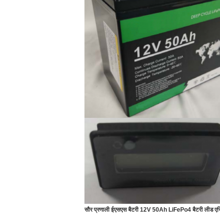
सौर प्रणाली ईएसएस बैटरी 12V 50Ah LiFePo4 बैटरी लीड एसिड 