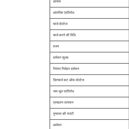
आयाम
आंतरिक प्रतिरोध
चार्ज वोल्टेज
चार्ज करने की विधि
वजन
वर्तमान शुल्क
निरंतर निर्वहन वर्तमान
डिस्चार्ज कट ऑफ वोल्टेज
जल धूल प्रतिरोध
प्रचालन तापमान
गुणवत्ता की गारंटी
आवेदन