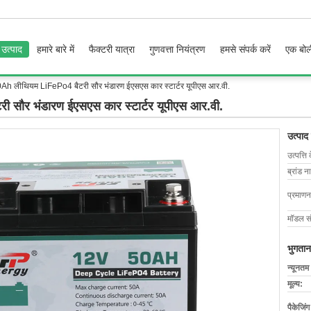
उत्पाद
हमारे बारे में
फैक्टरी यात्रा
गुणवत्ता नियंत्रण
हमसे संपर्क करें
एक बोल
h लीथियम LiFePo4 बैटरी सौर भंडारण ईएसएस कार स्टार्टर यूपीएस आर.वी.
ौर भंडारण ईएसएस कार स्टार्टर यूपीएस आर.वी.
उत्पाद
उत्पत्ति 
ब्रांड न
प्रमाणन
मॉडल सं
भुगतान
न्यूनतम
मूल्य:
पैकेजिं