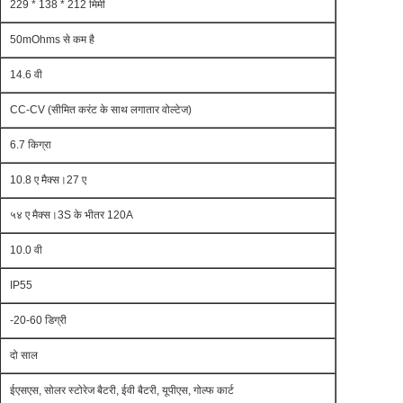
229 * 138 * 212 मिमी
50mOhms से कम है
14.6 वी
CC-CV (सीमित करंट के साथ लगातार वोल्टेज)
6.7 किग्रा
10.8 ए मैक्स।27 ए
५४ ए मैक्स।3S के भीतर 120A
10.0 वी
IP55
-20-60 डिग्री
दो साल
ईएसएस, सोलर स्टोरेज बैटरी, ईवी बैटरी, यूपीएस, गोल्फ कार्ट