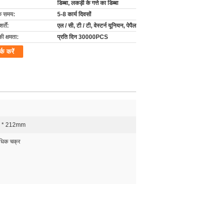
डिब्बा, लकड़ी के गत्ते का डिब्बा
के समय:
5-8 कार्य दिवसों
्तें:
एल / सी, टी / टी, वेस्टर्न यूनियन, पेपैल
की क्षमता:
प्रति दिन 30000PCS
र्क करें
8 * 212mm
धिक चक्र