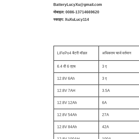
BatteryLucyXu@gmail.com
मोबाइल: 0086-13714669620
स्काइप: XuXuLucy114
LiFePo4 बैटरी मॉडल
अधिकतम चार्ज वर्तमान
6.4 वी 6 एएच
3 ए
12.8V 6Ah
3 ए
12.8V 7AH
3.5A
12.8V 12Ah
6A
12.8V 54Ah
27A
12.8V 84Ah
42A