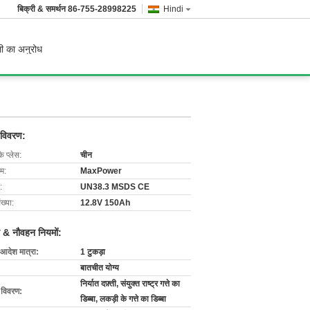
बिक्री & समर्थन
86-755-28998225
Hindi
ी का अनुरोध
 विवरण:
के प्लेस:
चीन
ाम:
MaxPower
:
UN38.3 MSDS CE
ख्या:
12.8V 150Ah
 & नौवहन नियमों:
 आदेश मात्रा:
1 टुकड़ा
बातचीत योग्य
निर्यात दफ़्ती, संयुक्त राष्ट्र गत्ते का
ग विवरण:
डिब्बा, लकड़ी के गत्ते का डिब्बा