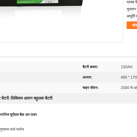
प्रसव 
भुगतान शर
आपूर्ति 
संप
बैटरी क्षमता:
150AH
आयाम:
485 * 17
चक्र जीवन:
2000 से अ
 बैटरी
लिथियम आयन बहुलक बैटरी
,
टोरेज यूपीएस बैक अप पावर
्ता वाले ग्वारेंज