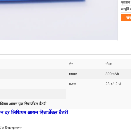
भुगतान शर
आपूर्ति 
संप
रंग:
नीला
क्षमता:
800mAh
वजन:
23 +/- 2 जी
थियम आयन एक रिचार्जेबल बैटरी
दर लिथियम आयन रिचार्जेबल बैटरी
स्थिर प्रदर्शन