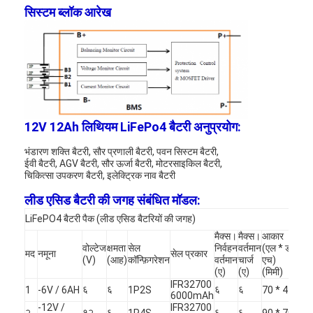
सिस्टम ब्लॉक आरेख
12V 12Ah लिथियम LiFePo4 बैटरी अनुप्रयोग:
भंडारण शक्ति बैटरी, सौर प्रणाली बैटरी, पवन सिस्टम बैटरी,
ईवी बैटरी, AGV बैटरी, सौर ऊर्जा बैटरी, मोटरसाइकिल बैटरी,
चिकित्सा उपकरण बैटरी, इलेक्ट्रिक नाव बैटरी
लीड एसिड बैटरी की जगह संबंधित मॉडल:
LiFePO4 बैटरी पैक (लीड एसिड बैटरियों की जगह)
घर
मैक्स।
मैक्स।
आकार
वोल्टेज
क्षमता
सेल
निर्वहन
वर्तमान
(एल * डब्ल्यू *
मद
नमूना
सेल प्रकार
(V)
(आह)
कॉन्फ़िगरेशन
वर्तमान
चार्ज
एच)
उत्पादों
(ए)
(ए)
(मिमी)
IFR32700
६
६
६
६
1
-6V / 6AH
1P2S
70 * 47 * 1
हमारे बारे में
6000mAh
-12V /
IFR32700
२
१२
६
६
६
1P4S
90 * 70 * 1