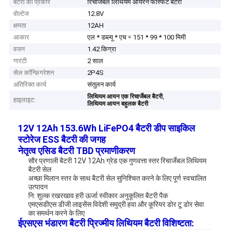
बैटरी का प्रकार
रिचार्जेबल लिथियम आयरन फॉस्फेट बैटरी
वोल्टेज
12.8V
क्षमता
12AH
आकार
एल * डब्ल्यू * एच = 151 * 99 * 100 मिमी
वजन
1.42 किग्रा
गारंटी
2 साल
सेल कॉन्फ़िगरेशन
2P4S
अतिरिक्त कार्य
संतुलन कार्य
,
लिथियम आयन एक रिचार्जेबल बैटरी
हाइलाइट:
लिथियम आयन बहुलक बैटरी
12V 12Ah 153.6Wh LiFePO4 बैटरी डीप साइकिल
स्टोरेज ESS बैटरी की जगह
नेतृत्व एसिड बैटरी TBD प्रमाणीकरण
सौर प्रणाली बैटरी 12V 12Ah ग्रेड एक गुणवत्ता स्तर रिचार्जेबल लिथियम
बैटरी सेल
अच्छा मिलान स्तर के साथ बैटरी सेल सुनिश्चित करने के लिए पूर्ण स्वचालित
उत्पादन
नि: शुल्क रखरखाव हरी ऊर्जा स्वीकार अनुकूलित बैटरी पैक
एमएसडीएस डीजी लाइसेंस विदेशी समुद्री हवा और कूरियर डोर टू डोर सेवा
का समर्थन करने के लिए
ईएसएस भंडारण बैटरी प्रिज्मीय लिथियम बैटरी विशिष्टता: