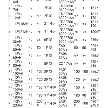
6AH
6000mAh
कारखाना भ्रमण
-12V /
IFR26650
३
१२
।
।
।
2P4S
151 * 65 * 
7AH
3600mAh
-12V /
IFR32700
181 * 77 *
गुणवत्ता नियंत्रण
४
१२
१२
१२
१२
2P4S
12AH
6000mAh
170
IFR32700
181 * 77 *
५
१२
१।
3 पी 4 एस
१।
१।
-12V18Ah
संपर्क करें
6000mAh
170
IFR32700
६
१२
२४
4 पी 4 एस
२४
२४
-12V24Ah
180x77x16
6000mAh
समाचार
-12V /
IFR32700
।
१२
३६
३६
३६
6P4S
256x165x2
36AH
6000mAh
-12V /
EA01
229 * 138 *
अब बात करो
।
१२
50
1P4S
50
50
50AH
50Ah
208
-12V /
EA06
१०
१२
६०
५ ९
३०
1P4S
256x165x2
60AH
59Ah
1
-12V /
330 * 173 *
१२
.०
३०
३०
5P4S
GX 17Ah
1
80AH
216
लिथियम LiFePO4 बैटरी
-12V /
EA01
१२
१२
100
2P4S
100
100
256x165x2
100AH
50Ah
-12V /
EA06
लिथियम आयन रिचार्जेबल बैटरी
१४
१२
६०
120
2P4S
120
256x165x2
120AH
59Ah
-12V /
EA01
330 * 173 *
१५
१२
3 पी 4 एस
.५
150
150
150AH
50Ah
216
लिथियम पॉलिमर बैटरी
-12V /
EA06
330 * 173 *
१६
१२
3 पी 4 एस
180
180
90
180AH
59Ah
216
ऊर्जा भंडारण बैटरी
-12V /
200
EA01
200
490 * 171 *
१।
१२
4 पी 4 एस
100
200AH
रु
50Ah
रु
240 है