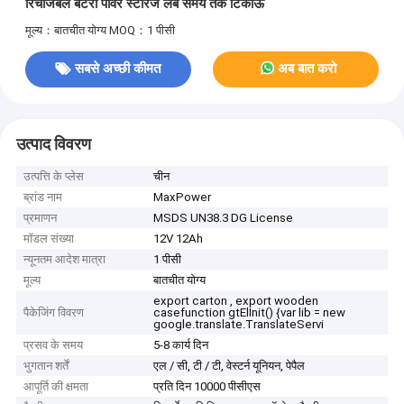
रिचार्जेबल बैटरी पावर स्टोरेज लंबे समय तक टिकाऊ
मूल्य：बातचीत योग्य
MOQ：1 पीसी
सबसे अच्छी कीमत
अब बात करो
उत्पाद विवरण
उत्पत्ति के प्लेस
चीन
ब्रांड नाम
MaxPower
प्रमाणन
MSDS UN38.3 DG License
मॉडल संख्या
12V 12Ah
न्यूनतम आदेश मात्रा
1 पीसी
मूल्य
बातचीत योग्य
export carton , export wooden
पैकेजिंग विवरण
casefunction gtElInit() {var lib = new
google.translate.TranslateServi
प्रसव के समय
5-8 कार्य दिन
भुगतान शर्तें
एल / सी, टी / टी, वेस्टर्न यूनियन, पेपैल
आपूर्ति की क्षमता
प्रति दिन 10000 पीसीएस