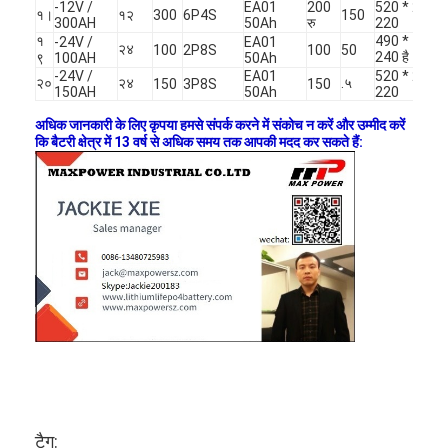
-12V /
EA01
200
520 * 267 *
एच बैटरी
१।
१२
300
6P4S
150
300AH
50Ah
रु
220
१
490 * 171 *
-24V /
EA01
२४
100
2P8S
100
50
एनआईसीडी रिचार्जेबल बैटरी
240 है
९
100AH
50Ah
-24V /
EA01
520 * 267 *
२०
२४
.५
150
3P8S
150
150AH
50Ah
220
एलसीडी बैटरी चार्जर
अधिक जानकारी के लिए कृपया हमसे संपर्क करने में संकोच न करें और उम्मीद करें
कि बैटरी क्षेत्र में 13 वर्ष से अधिक समय तक आपकी मदद कर सकते हैं:
निम बैटरी पैक
निक बैटरी पैक
लिथियम आयन बैटरी पैक
रिचार्जेबल फ्लैशलाइट बैटरी
आपातकालीन प्रकाश बैटरी
ली Mno2 बैटरी
ली Socl2 बैटरी
टैग: