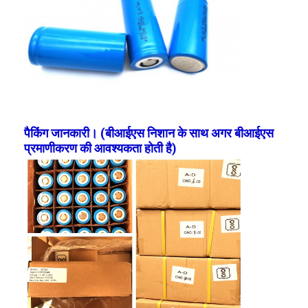
कारखाना भ्रमण
गुणवत्ता नियंत्रण
संपर्क करें
समाचार
पैकिंग जानकारी। (बीआईएस निशान के साथ अगर बीआईएस
अब बात करो
प्रमाणीकरण की आवश्यकता होती है)
लिथियम LiFePO4 बैटरी
लिथियम आयन रिचार्जेबल बैटरी
लिथियम पॉलिमर बैटरी
ऊर्जा भंडारण बैटरी