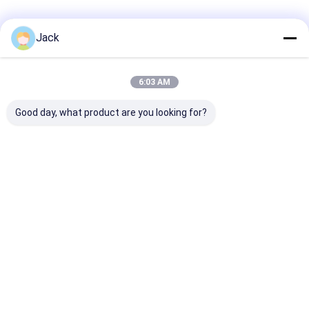
Jack
6:03 AM
सम्पर्क करने का विवरण
Good day, what product are you looking for?
Sales Team
86-755-28998225
बिल्डिंग बी, फेंगलिन इंटरनेशनल सेंटर, लॉन्गगैंग सेंटर टाउन, लॉन्गगैंग
जिला, शेन्ज़ेन, चीन।
अब बात करो
सबसे उत्तम प्रतिदान प्राप्त करें