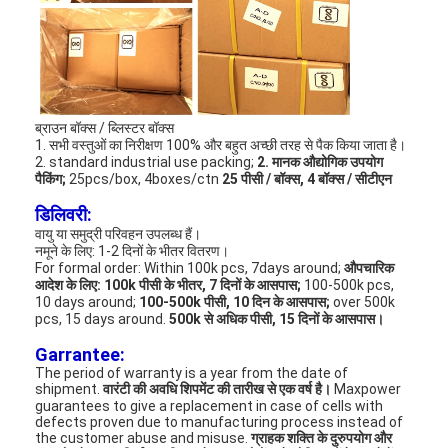
एच बैटरी
एनआईसीडी रिचार्जेबल बैटरी
एलसीडी बैटरी चार्जर
ब्राउन बॉक्स / ब्लिस्टर बॉक्स
निम बैटरी पैक
1. सभी वस्तुओं का निरीक्षण 100% और बहुत अच्छी तरह से पैक किया जाता है।
2. standard industrial use packing;
2. मानक औद्योगिक उपयोग
पैकिंग;
25pcs/box, 4boxes/ctn
25 पीसी / बॉक्स, 4 बॉक्स / सीटीएन
निक बैटरी पैक
डिलिवरी:
लिथियम आयन बैटरी पैक
वायु या समुद्री परिवहन उपलब्ध हैं।
नमूने के लिए: 1-2 दिनों के भीतर वितरण।
For formal order: Within 100k pcs, 7days around;
औपचारिक
रिचार्जेबल फ्लैशलाइट बैटरी
आदेश के लिए: 100k पीसी के भीतर, 7 दिनों के आसपास;
100-500k pcs,
10 days around;
100-500k पीसी, 10 दिन के आसपास;
over 500k
pcs, 15 days around.
500k से अधिक पीसी, 15 दिनों के आसपास।
आपातकालीन प्रकाश बैटरी
Garrantee:
ली Mno2 बैटरी
The period of warranty is a year from the date of
shipment.
वारंटी की अवधि शिपमेंट की तारीख से एक वर्ष है।
Maxpower
guarantees to give a replacement in case of cells with
ली Socl2 बैटरी
defects proven due to manufacturing process instead of
the customer abuse and misuse.
ग्राहक शक्ति के दुरुपयोग और