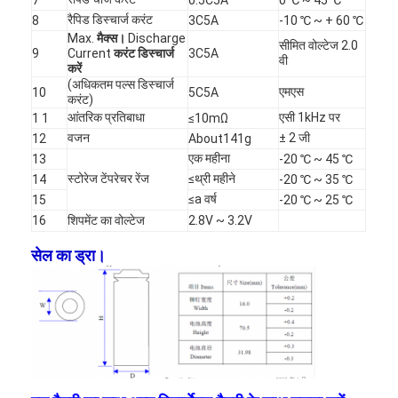
रैपिड डिस्चार्ज करंट
8
3C5A
-10 ℃ ~ + 60 ℃
Max.
मैक्स।
Discharge
सीमित वोल्टेज 2.0
9
Current
करंट डिस्चार्ज
3C5A
वी
करें
(अधिकतम पल्स डिस्चार्ज
एमएस
10
5C5A
करंट)
आंतरिक प्रतिबाधा
एसी 1kHz पर
1 1
≤10mΩ
वजन
± 2 जी
12
About141g
एक महीना
13
-20 ℃ ~ 45 ℃
स्टोरेज टेंपरेचर रेंज
≤थ्री महीने
14
-20 ℃ ~ 35 ℃
≤a वर्ष
15
-20 ℃ ~ 25 ℃
16
शिपमेंट का वोल्टेज
2.8V ~ 3.2V
सेल का ड्रा।