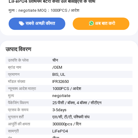
LiFePO4 लिथियम बैटरी केसी उल बीआईएस के साथ
मूल्य：negotiate
MOQ：1000PCS / आदेश
सबसे अच्छी कीमत
अब बात करो
उत्पाद विवरण
उत्पत्ति के प्लेस
चीन
ब्रांड नाम
/OEM
प्रमाणन
BIS, UL
मॉडल संख्या
IFR32650
न्यूनतम आदेश मात्रा
1000PCS / आदेश
मूल्य
negotiate
पैकेजिंग विवरण
25 पीसी / बॉक्स, 4 बॉक्स / सीटीएन
प्रसव के समय
3-5days
भुगतान शर्तें
एल/सी, टी/टी, पश्चिमी संघ
आपूर्ति की क्षमता
300000pcs / दिन
सामग्री
LiFePO4