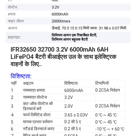
रंग
नीला
वोल्टेज
3.2V
क्षमता
6000mAh
चक्र जीवन
2000times
आकार
ऊँचाई: 70.5 15 0.15 मिमी व्यास: 31.98 ± 0.07 मिमी
,
लिथियम आयन एक रिचार्जेबल बैटरी
हाइलाइट:
लिथियम आयन बहुलक बैटरी
IFR32650 32700 3.2V 6000mAh 6AH
LiFePO4 बैटरी बीआईएस उल के साथ इलेक्ट्रिक
वाहनों के लिए
..
विशिष्टता:
नहीं
आइटम
विशिष्टता
टिप्पणियों
नाममात्र क्षमता
0.2C5A निर्वहन
1
6000mAh
नाममात्र वोल्टेज
2
3.2V
कट-ऑफ वोल्टेज को
0.2C5A निर्वहन
3
2.0V
डिस्चार्ज करें
चार्ज लिमिटेड वोल्ट
4
3.65 ± 0.03V
0 ℃ ~ 45 ℃
मानक प्रभार वर्तमान
0.2 सी 5 ए
5
0 ℃ ~ 45 ℃
स्टैंडर्ड डिस्चार्ज करंट
0.2 सी 5 ए
6
-10 ℃ ~ + 60 ℃
रैपिड चार्ज करंट
7
0.5C5A
0 ℃ ~ 45 ℃