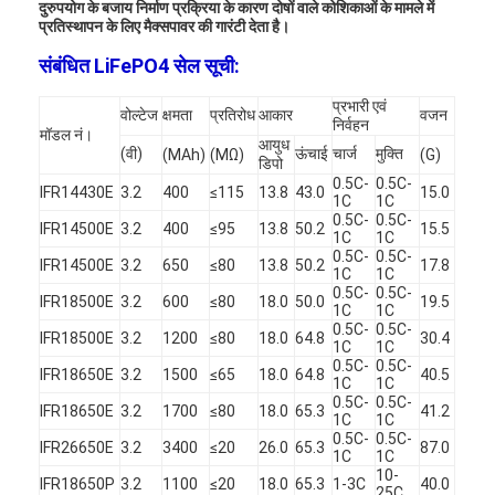
प्राथमिक लिथियम बैटरी
दुरुपयोग के बजाय निर्माण प्रक्रिया के कारण दोषों वाले कोशिकाओं के मामले में
प्रतिस्थापन के लिए मैक्सपावर की गारंटी देता है।
हाइब्रिड कार बैटरी
संबंधित LiFePO4 सेल सूची:
प्रभारी एवं
वोल्टेज
क्षमता
प्रतिरोध
आकार
वजन
निर्वहन
मॉडल नं।
आयुध
(वी)
ऊंचाई
चार्ज
मुक्ति
(MAh)
(MΩ)
(G)
डिपो
0.5C-
0.5C-
IFR14430E
3.2
400
≤115
13.8
43.0
15.0
1C
1C
0.5C-
0.5C-
IFR14500E
3.2
400
≤95
13.8
50.2
15.5
1C
1C
0.5C-
0.5C-
IFR14500E
3.2
650
≤80
13.8
50.2
17.8
1C
1C
0.5C-
0.5C-
IFR18500E
3.2
600
≤80
18.0
50.0
19.5
1C
1C
0.5C-
0.5C-
IFR18500E
3.2
1200
≤80
18.0
64.8
30.4
1C
1C
0.5C-
0.5C-
IFR18650E
3.2
1500
≤65
18.0
64.8
40.5
1C
1C
0.5C-
0.5C-
IFR18650E
3.2
1700
≤80
18.0
65.3
41.2
1C
1C
0.5C-
0.5C-
IFR26650E
3.2
3400
≤20
26.0
65.3
87.0
1C
1C
10-
IFR18650P
3.2
1100
≤20
18.0
65.3
1-3C
40.0
25C