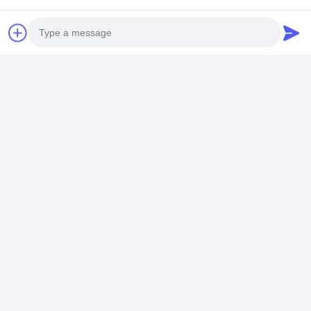
IFR32650 32700 3.2V
6000mAh 6AH इलेक्ट्रिक वाहन
LiFePO4 लिथियम बैटरी केसी उल
बीआईएस के साथ
Photo
बात करना
Video Call
Audio Call
अनुशंसित उत्पाद