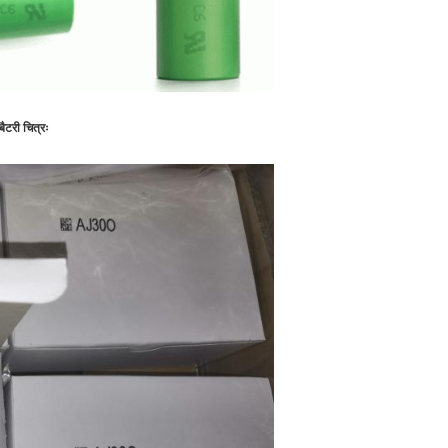
री चित्रः