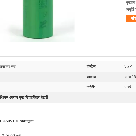
भुगतान शर
आपूर्ति 
संप
ेलनाकार सेल
वोल्टेज:
3.7V
आकार:
व्यास 1
गारंटी:
2 वर्ष
थियम आयन एक रिचार्जेबल बैटरी
18650VTC6 पावर टूल्स
50 3.7V 3000mAh