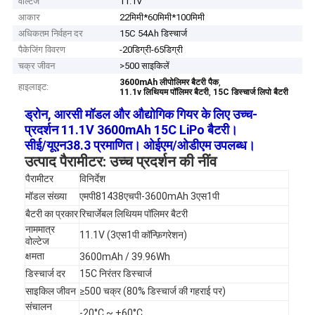
वोल्टेज
11.1V
आकार
22मिमी*60मिमी*100मिमी
अधिकतम निर्वहन दर
15C 54Ah डिस्चार्ज
पैकेजिंग विवरण
-20डिग्री-65डिग्री
चक्र जीवन
>500 साइकिलें
,
3600mAh लीपोलिमर बैटरी पैक
हाइलाइट:
,
11.1v लिथियम पॉलिमर बैटरी
15C डिस्चार्ज लिपो बैटरी
ड्रोन, आरसी मॉडल और औद्योगिक गियर के लिए उच्च-
प्रदर्शन 11.1V 3600mAh 15C LiPo बैटरी।
सीई/यूएन38.3 प्रमाणित। ओईएम/ओडीएम उपलब्ध।
उत्पाद पैरामीटर: उच्च प्रदर्शन की नींव
पैरामीटर
विनिर्देश
मॉडल संख्या
एमपी81438एचपी-3600mAh 3एस1पी
बैटरी का प्रकार
रिचार्जेबल लिथियम पॉलिमर बैटरी
नाममात्र
11.1V (3एस1पी कॉन्फ़िगरेशन)
वोल्टेज
क्षमता
3600mAh / 39.96Wh
डिस्चार्ज दर
15C निरंतर डिस्चार्ज
साइकिल जीवन
≥500 चक्र (80% डिस्चार्ज की गहराई पर)
संचालन
-20°C ~ +60°C