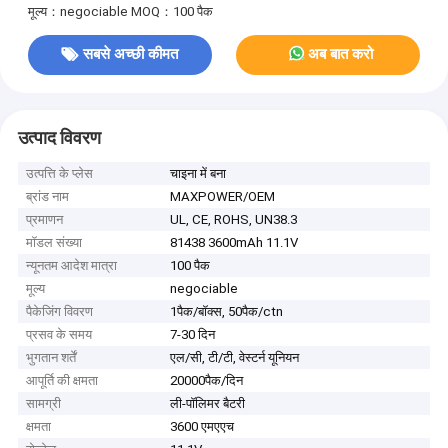
मूल्य：negociable
MOQ：100 पैक
सबसे अच्छी कीमत
अब बात करो
उत्पाद विवरण
उत्पत्ति के प्लेस
चाइना में बना
ब्रांड नाम
MAXPOWER/OEM
प्रमाणन
UL, CE, ROHS, UN38.3
मॉडल संख्या
81438 3600mAh 11.1V
न्यूनतम आदेश मात्रा
100 पैक
मूल्य
negociable
पैकेजिंग विवरण
1पैक/बॉक्स, 50पैक/ctn
प्रसव के समय
7-30 दिन
भुगतान शर्तें
एल/सी, टी/टी, वेस्टर्न यूनियन
आपूर्ति की क्षमता
20000पैक/दिन
सामग्री
ली-पॉलिमर बैटरी
क्षमता
3600 एमएएच