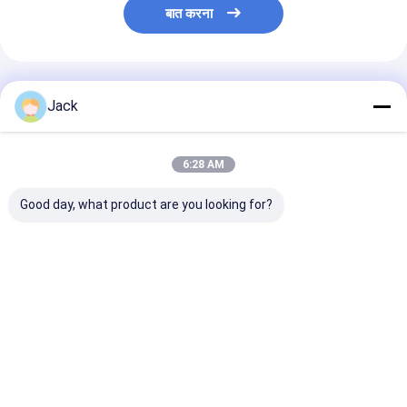
बात करना
अनुशंसित उत्पाद
Jack
6:28 AM
Good day, what product are you looking for?
गैस गेज के साथ 8500mAh
451730HP 210mAh
2260100 100
लिथियम पॉलिमर बैटरी IC
3.7V वॉयस रिकॉर्डर के लिए
15C उच्च डिस्चार्ज
LiPolymer बैटरी पैक
लीपोलीमर बैटरी पैक
पॉलिमर बैटरी पैक
5960165 3.7V 8.5AH
सबसे अच्छी कीमत
सबसे अच्छी कीमत
सबसे अच्छी 
होम
Desktop Site