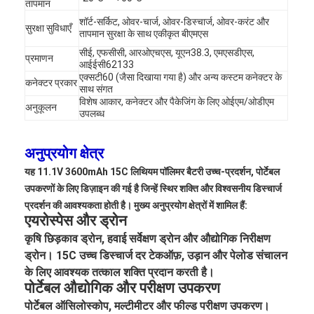
तापमान
शॉर्ट-सर्किट, ओवर-चार्ज, ओवर-डिस्चार्ज, ओवर-करंट और
सुरक्षा सुविधाएँ
तापमान सुरक्षा के साथ एकीकृत बीएमएस
सीई, एफसीसी, आरओएचएस, यूएन38.3, एमएसडीएस,
प्रमाणन
आईईसी62133
एक्सटी60 (जैसा दिखाया गया है) और अन्य कस्टम कनेक्टर के
कनेक्टर प्रकार
साथ संगत
विशेष आकार, कनेक्टर और पैकेजिंग के लिए ओईएम/ओडीएम
अनुकूलन
उपलब्ध
अनुप्रयोग क्षेत्र
यह 11.1V 3600mAh 15C लिथियम पॉलिमर बैटरी उच्च-प्रदर्शन, पोर्टेबल
उपकरणों के लिए डिज़ाइन की गई है जिन्हें स्थिर शक्ति और विश्वसनीय डिस्चार्ज
प्रदर्शन की आवश्यकता होती है। मुख्य अनुप्रयोग क्षेत्रों में शामिल हैं:
एयरोस्पेस और ड्रोन
कृषि छिड़काव ड्रोन, हवाई सर्वेक्षण ड्रोन और औद्योगिक निरीक्षण
ड्रोन। 15C उच्च डिस्चार्ज दर टेकऑफ़, उड़ान और पेलोड संचालन
के लिए आवश्यक तत्काल शक्ति प्रदान करती है।
पोर्टेबल औद्योगिक और परीक्षण उपकरण
पोर्टेबल ऑसिलोस्कोप, मल्टीमीटर और फील्ड परीक्षण उपकरण।