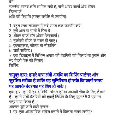
देंगे।
कारखाना भ्रमण
उल्लेख: मानव क्षति शामिल नहीं है, जैसे ओवर चार्ज और ओवर
डिस्चार्ज।
क्षति की स्थिति (गलत तरीके से उपयोग):
गुणवत्ता नियंत्रण
1. बहुत उच्च तापमान में लंबे समय तक उपयोग करें।
संपर्क करें
2. इसे आग या पानी में गिरा दें।
3. ओवर चार्ज और ओवर डिस्चार्ज।
समाचार
4. नुकीली चीजों से पंचर हो जाए।
5. एक्सट्रूड, फोल्ड या नीडलिंग।
6. शॉर्ट सर्किट।
अब बात करो
7. एक डिवाइस में विभिन्न क्षमता की बैटरियों को मिलाएं या पुराने और
नए बैटरी पैक को मिलाएं।
शिपिंग:
लिथियम LiFePO4 बैटरी
समुद्र द्वारा: हमारे पास लंबी अवधि का शिपिंग पार्टनर और
सुरक्षित तरीका है ताकि यह सुनिश्चित हो सके कि कार्गो समय
लिथियम आयन रिचार्जेबल बैटरी
पर आपके बंदरगाह पर शिप हो सके।
हवा द्वारा: हमारी हवाई शिपिंग चैनल हमेशा आपकी सेवा के लिए तैयार
हैं। हमने सभी बैटरियों को हवाई शिपिंग के लिए यूएन38.3 प्रमाण
लिथियम पॉलिमर बैटरी
पत्र पास किया है।
अक्सर पूछे जाने वाले प्रश्न:
ऊर्जा भंडारण बैटरी
1. प्र: एक औपचारिक आदेश बनाने में कितना समय लगेगा?