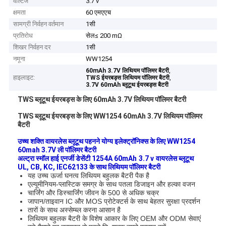
वोल्टेज
3.7 v
क्षमता
60 एमएएच
सामग्री निर्वहन वर्तमान
1सी
प्रतिरोध
सेल≤ 200 mΩ
शिखर निर्वहन दर
1सी
नमूना
WW1254
,
60mAh 3.7V लिथियम पॉलिमर बैटरी
हाइलाइट:
,
TWS ईयरबड्स लिथियम पॉलिमर बैटरी
3.7V 60mAh ब्लूटूथ ईयरबड्स बैटरी
TWS ब्लूटूथ ईयरबड्स के लिए 60mAh 3.7V लिथियम पॉलिमर बैटरी
TWS ब्लूटूथ ईयरबड्स के लिए WW1254 60mAh 3.7V लिथियम पॉलिमर
बैटरी
उच्च शक्ति वायरलेस ब्लूटूथ पहनने योग्य इलेक्ट्रॉनिक्स के लिए WW1254
60mah 3.7V ली पॉलिमर बैटरी
अल्ट्रा स्मॉल हाई एनर्जी डेसेंटी 1254A 60mAh
3.7 v
वायरलेस ब्लूटूथ
UL, CB, KC, IEC62133 के साथ लिथियम पॉलिमर बैटरी
यह उच्च ऊर्जा घनत्व लिथियम बहुलक बैटरी पैक है
एल्यूमीनियम-प्लास्टिक समग्र के साथ पतला डिजाइन और हल्का वजन
चार्जिंग और डिस्चार्जिंग जीवन के 500 से अधिक चक्र
जापान/ताइवान IC और MOS प्रोटेक्टर्स के साथ बेहतर सुरक्षा प्रदर्शन
तारों के साथ अस्सेम्ब्ल करना आसान है
लिथियम बहुलक बैटरी के विशेष आकार के लिए OEM और ODM सेवाएं