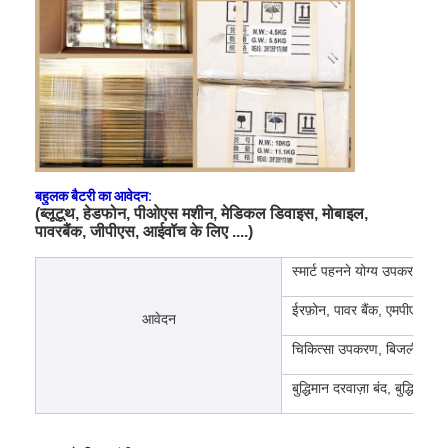
एच बैटरी
एनआईसीडी रिचार्जेबल बैटरी
एलसीडी बैटरी चार्जर
निम बैटरी पैक
निक बैटरी पैक
बहुलक बैटरी का आवेदन:
(ब्लूटूथ, हेडफोन, पीओएस मशीन, मेडिकल डिवाइस, मोबाइल,
पावरबैंक, जीपीएस, आईवॉच के लिए ....)
लिथियम आयन बैटरी पैक
स्मार्ट पहनने योग्य उपकरण, स्मार्ट
रिचार्जेबल फ्लैशलाइट बैटरी
ईरफ़ोन, पावर बैंक, एमपीएस, ट
आवेदन
आपातकालीन प्रकाश बैटरी
चिकित्सा उपकरण, बिजली के बच्
ली Mno2 बैटरी
बुद्धिमान दरवाज़ा बंद, बुद्धिमा
ली Socl2 बैटरी