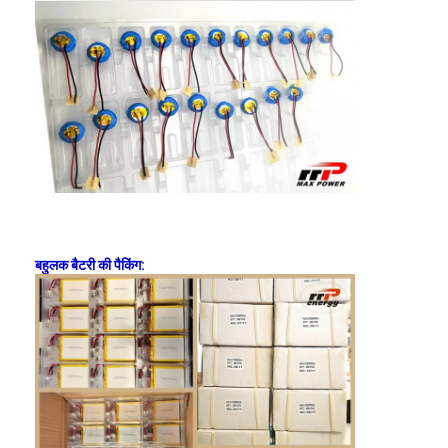
कारखाना भ्रमण
गुणवत्ता नियंत्रण
संपर्क करें
समाचार
अब बात करो
बहुलक बैटरी की पैकिंग:
लिथियम LiFePO4 बैटरी
लिथियम आयन रिचार्जेबल बैटरी
लिथियम पॉलिमर बैटरी
ऊर्जा भंडारण बैटरी