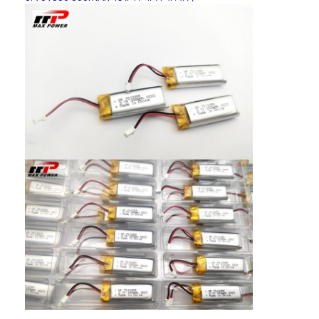
एच बैटरी
एनआईसीडी रिचार्जेबल बैटरी
एलसीडी बैटरी चार्जर
निम बैटरी पैक
निक बैटरी पैक
लिथियम आयन बैटरी पैक
रिचार्जेबल फ्लैशलाइट बैटरी
आपातकालीन प्रकाश बैटरी
ली Mno2 बैटरी
ली Socl2 बैटरी