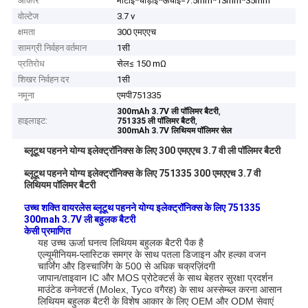
आकार
मोटाई*चौड़ाई*ऊंचाई=7.5mm*13mm*35mm
वोल्टेज
3.7 v
क्षमता
300 एमएएच
सामग्री निर्वहन वर्तमान
1सी
प्रतिरोध
सेल≤ 150 mΩ
शिखर निर्वहन दर
1सी
नमूना
एमपी751335
,
300mAh 3.7V ली पॉलिमर बैटरी
हाइलाइट:
,
751335 ली पॉलिमर बैटरी
300mAh 3.7V लिथियम पॉलिमर सेल
ब्लूटूथ पहनने योग्य इलेक्ट्रॉनिक्स के लिए 300 एमएएच 3.7 वी ली पॉलिमर बैटरी
ब्लूटूथ पहनने योग्य इलेक्ट्रॉनिक्स के लिए 751335 300 एमएएच 3.7 वी
लिथियम पॉलिमर बैटरी
उच्च शक्ति वायरलेस ब्लूटूथ पहनने योग्य इलेक्ट्रॉनिक्स के लिए 751335
300mah 3.7V ली बहुलक बैटरी
केसी प्रमाणित
यह उच्च ऊर्जा घनत्व लिथियम बहुलक बैटरी पैक है
एल्यूमीनियम-प्लास्टिक समग्र के साथ पतला डिजाइन और हल्का वजन
चार्जिंग और डिस्चार्जिंग के 500 से अधिक चक्र
ज़िंदगी
जापान/ताइवान IC और MOS प्रोटेक्टर्स के साथ बेहतर सुरक्षा प्रदर्शन
माउंटेड कनेक्टर्स (Molex, Tyco वगैरह) के साथ अस्सेम्ब्ल करना आसान
लिथियम बहुलक बैटरी के विशेष आकार के लिए OEM और ODM सेवाएं