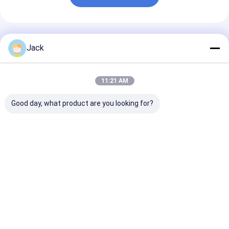
अनुशंसित उत्पाद
Jack
11:21 AM
Good day, what product are you looking for?
गैस गेज के साथ 8500mAh
451730HP 210mAh
MP81438HP
लिथियम पॉलिमर बैटरी IC
3.7V वॉयस रिकॉर्डर के लिए
3600mAh 15C
LiPolymer बैटरी पैक
लीपोलीमर बैटरी पैक
LiPolymer बैटरी 
5960165 3.7V 8.5AH
11.1V
सबसे अच्छी कीमत
सबसे अच्छी कीमत
सबसे अच्छी 
होम
Desktop Site
साइटमैप
गोपनीयता नीति