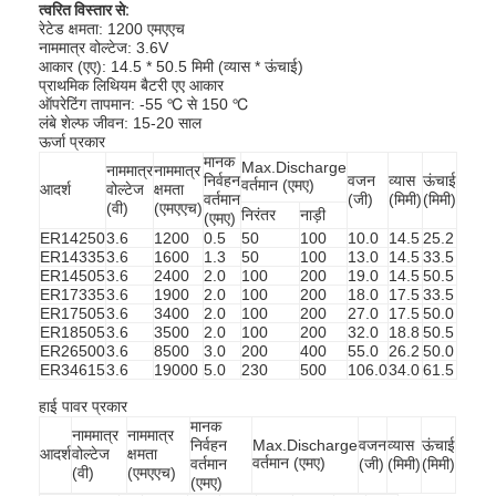
त्वरित विस्तार से:
रेटेड क्षमता: 1200 एमएएच
नाममात्र वोल्टेज: 3.6V
आकार (एए): 14.5 * 50.5 मिमी (व्यास * ऊंचाई)
प्राथमिक लिथियम बैटरी एए आकार
ऑपरेटिंग तापमान: -55 ℃ से 150 ℃
लंबे शेल्फ जीवन: 15-20 साल
ऊर्जा प्रकार
मानक
Max.Discharge
नाममात्र
नाममात्र
निर्वहन
वजन
व्यास
ऊंचाई
वर्तमान (एमए)
आदर्श
वोल्टेज
क्षमता
वर्तमान
(जी)
(मिमी)
(मिमी)
(वी)
(एमएएच)
निरंतर
नाड़ी
(एमए)
ER14250
3.6
1200
0.5
50
100
10.0
14.5
25.2
ER14335
3.6
1600
1.3
50
100
13.0
14.5
33.5
ER14505
3.6
2400
2.0
100
200
19.0
14.5
50.5
ER17335
3.6
1900
2.0
100
200
18.0
17.5
33.5
ER17505
3.6
3400
2.0
100
200
27.0
17.5
50.0
ER18505
3.6
3500
2.0
100
200
32.0
18.8
50.5
ER26500
3.6
8500
3.0
200
400
55.0
26.2
50.0
ER34615
3.6
19000
5.0
230
500
106.0
34.0
61.5
हाई पावर प्रकार
मानक
नाममात्र
नाममात्र
निर्वहन
Max.Discharge
वजन
व्यास
ऊंचाई
आदर्श
वोल्टेज
क्षमता
वर्तमान (एमए)
वर्तमान
(जी)
(मिमी)
(मिमी)
(वी)
(एमएएच)
(एमए)