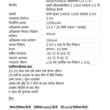
MAXPOWER औद्योगिक CO.LTD
एच बैटरी
बिटमैप
एमपी-लीएसओसीएल 2 1200 एमएएच 3.6 वी
लिथियम बैटरी
एनआईसीडी रिचार्जेबल बैटरी
आदर्श
एमपी-ईआर 14505 1200 एमएएच 3.6V
नाममात्र वोल्टेज
3.6V
निर्धारित क्षमता
1200mAh
एलसीडी बैटरी चार्जर
अधिकतम आयाम
14.5 * 25 मिमी (व्यास * ऊंचाई)
अधिकतम निरंतर निर्वहन
40mA
निम बैटरी पैक
वर्तमान
अधिकतम पल्स वर्तमान
150mA
मानक निर्वहन
2.0V 1 एमए के लिए निर्वहन
निक बैटरी पैक
वजन
लगभग।
10 ग्राम
वर्किंग टेम्परेचर
-60 ℃ से 150 ℃
लिथियम आयन बैटरी पैक
भंडारण तापमान
-10 ℃ से 40 ℃
भण्डारण जीवन
≥10 वर्ष (वार्षिक स्व-निर्वहन ≤ 1%)
प्रतिस्पर्धात्मक लाभ:
रिचार्जेबल फ्लैशलाइट बैटरी
15-20 साल तक लंबे समय तक शेल्फ जीवन
20 वर्षों के अनुभव के साथ चीन में शीर्ष निर्माता
आपातकालीन प्रकाश बैटरी
उच्च लागत / मूल्य प्रदर्शन
आदेश की पुष्टि के 7 दिनों के बाद त्वरित वितरण
उत्कृष्ट बिक्री के बाद सेवा
ली Mno2 बैटरी
5 साल की गुणवत्ता वारंटी
टैग:
ली Socl2 बैटरी
कैमरा लिथियम बैटरी
लिथियम mno2 बैटरी
ली socl2 लिथियम बैटरी