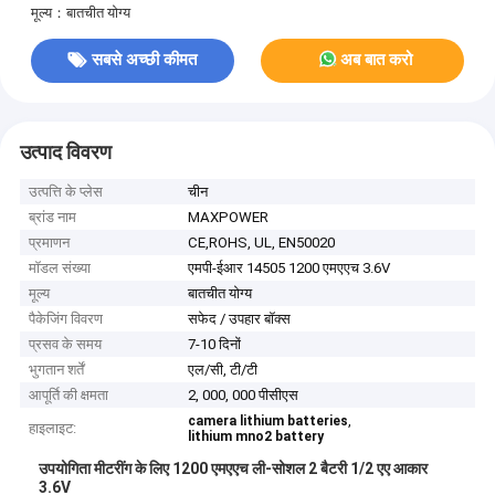
मूल्य：बातचीत योग्य
सबसे अच्छी कीमत
अब बात करो
उत्पाद विवरण
उत्पत्ति के प्लेस
चीन
ब्रांड नाम
MAXPOWER
प्रमाणन
CE,ROHS, UL, EN50020
मॉडल संख्या
एमपी-ईआर 14505 1200 एमएएच 3.6V
मूल्य
बातचीत योग्य
पैकेजिंग विवरण
सफेद / उपहार बॉक्स
प्रसव के समय
7-10 दिनों
भुगतान शर्तें
एल/सी, टी/टी
आपूर्ति की क्षमता
2, 000, 000 पीसीएस
,
camera lithium batteries
हाइलाइट:
lithium mno2 battery
उपयोगिता मीटरींग के लिए 1200 एमएएच ली-सोशल 2 बैटरी 1/2 एए आकार
3.6V