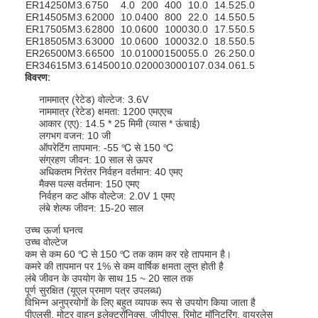
ER14250M
3.6
750
4.0
200
400
10.0
14.5
25.0
ER14505M
3.6
2000
10.0
400
800
22.0
14.5
50.5
ER17505M
3.6
2800
10.0
600
1000
30.0
17.5
50.5
ER18505M
3.6
3000
10.0
600
1000
32.0
18.5
50.5
ER26500M
3.6
6500
10.0
1000
1500
55.0
26.2
50.0
ER34615M
3.6
14500
10.0
2000
3000
107.0
34.0
61.5
विवरण:
नाममात्र (रेटेड) वोल्टेज: 3.6V
नाममात्र (रेटेड) क्षमता: 1200 एमएएच
आकार (एए): 14.5 * 25 मिमी (व्यास * ऊंचाई)
लगभग वजन: 10 जी
ऑपरेटिंग तापमान: -55 ℃ से 150 ℃
संग्रहण जीवन: 10 साल से ऊपर
अधिकतम निरंतर निर्वहन वर्तमान: 40 एमए
मैक्स पल्स वर्तमान: 150 एमए
निर्वहन कट ऑफ वोल्टेज: 2.0V 1 एमए
लंबे शेल्फ जीवन: 15-20 साल
उच्च ऊर्जा घनत्व
उच्च वोल्टेज
कम से कम 60 ℃ से 150 ℃ तक काम कर रहे तापमान है।
कमरे की तापमान पर 1% से कम वार्षिक क्षमता लुप्त होती है
लंबे जीवन के उपयोग के साथ 15 ~ 20 साल तक
पूर्ण सुरक्षित (यूएल प्रमाण पत्र उपलब्ध)
विभिन्न अनुप्रयोगों के लिए बहुत व्यापक रूप से उपयोग किया जाता है
पीएलसी, मोटर वाहन इलेक्ट्रॉनिक्स, जीपीएस, रिमोट मॉनिटरिंग, वायरलेस