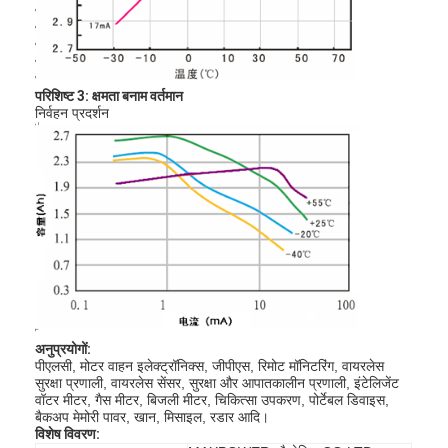
कारखाना भ्रमण
गुणवत्ता नियंत्रण
परिशिष्ट 3: क्षमता बनाम वर्तमान
संपर्क करें
निर्वहन प्रदर्शन
समाचार
अब बात करो
लिथियम LiFePO4 बैटरी
लिथियम आयन रिचार्जेबल बैटरी
अनुप्रयोगों:
पीएलसी, मोटर वाहन इलेक्ट्रॉनिक्स, जीपीएस, रिमोट मॉनिटरिंग, वायरलेस
लिथियम पॉलिमर बैटरी
सुरक्षा प्रणाली, वायरलेस सेंसर, सुरक्षा और आपातकालीन प्रणाली, इंटेलिजेंट
वॉटर मीटर, गैस मीटर, बिजली मीटर, चिकित्सा उपकरण, पोर्टेबल डिवाइस,
ऊर्जा भंडारण बैटरी
बैकअप मेमोरी पावर, खान, मिसाइल, रडार आदि।
विशेष विवरण: