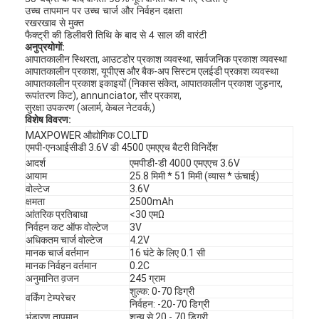
उच्च तापमान पर उच्च चार्ज और निर्वहन दक्षता
रखरखाव से मुक्त
फैक्ट्री की डिलीवरी तिथि के बाद से 4 साल की वारंटी
अनुप्रयोगों:
आपातकालीन स्थिरता, आउटडोर प्रकाश व्यवस्था, सार्वजनिक प्रकाश व्यवस्था
आपातकालीन प्रकाश, यूपीएस और बैक-अप सिस्टम एलईडी प्रकाश व्यवस्था
आपातकालीन प्रकाश इकाइयों (निकास संकेत, आपातकालीन प्रकाश जुड़नार,
रूपांतरण किट), annunciator, सौर प्रकाश,
सुरक्षा उपकरण (अलार्म, केबल नेटवर्क,)
विशेष विवरण:
MAXPOWER औद्योगिक CO.LTD
एमपी-एनआईसीडी 3.6V डी 4500 एमएएच बैटरी विनिर्देश
आदर्श
एमपीडी-डी 4000 एमएएच 3.6V
आयाम
25.8 मिमी * 51 मिमी (व्यास * ऊंचाई)
वोल्टेज
3.6V
क्षमता
2500mAh
आंतरिक प्रतिबाधा
<30 एमΩ
निर्वहन कट ऑफ वोल्टेज
3V
अधिकतम चार्ज वोल्टेज
4.2V
मानक चार्ज वर्तमान
16 घंटे के लिए 0.1 सी
मानक निर्वहन वर्तमान
0.2C
अनुमानित व़जन
245 ग्राम
शुल्क: 0-70 डिग्री
वर्किंग टेम्परेचर
निर्वहन: -20-70 डिग्री
भंडारण तापमान
शून्य से 20 - 70 डिग्री