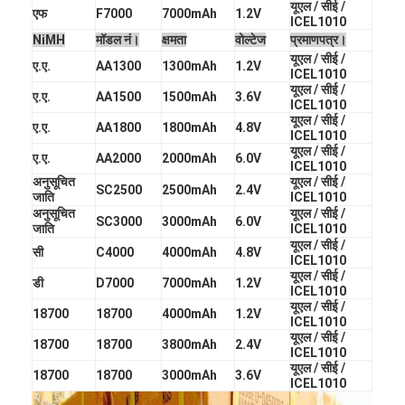
यूएल / सीई /
एच बैटरी
एफ
F7000
7000mAh
1.2V
ICEL1010
NiMH
मॉडल नं।
क्षमता
वोल्टेज
प्रमाणपत्र।
एनआईसीडी रिचार्जेबल बैटरी
यूएल / सीई /
ए.ए.
AA1300
1300mAh
1.2V
ICEL1010
यूएल / सीई /
एलसीडी बैटरी चार्जर
ए.ए.
AA1500
1500mAh
3.6V
ICEL1010
यूएल / सीई /
ए.ए.
AA1800
1800mAh
4.8V
निम बैटरी पैक
ICEL1010
यूएल / सीई /
ए.ए.
AA2000
2000mAh
6.0V
ICEL1010
निक बैटरी पैक
अनुसूचित
यूएल / सीई /
SC2500
2500mAh
2.4V
जाति
ICEL1010
लिथियम आयन बैटरी पैक
अनुसूचित
यूएल / सीई /
SC3000
3000mAh
6.0V
जाति
ICEL1010
यूएल / सीई /
रिचार्जेबल फ्लैशलाइट बैटरी
सी
C4000
4000mAh
4.8V
ICEL1010
यूएल / सीई /
डी
D7000
7000mAh
1.2V
आपातकालीन प्रकाश बैटरी
ICEL1010
यूएल / सीई /
18700
18700
4000mAh
1.2V
ICEL1010
ली Mno2 बैटरी
यूएल / सीई /
18700
18700
3800mAh
2.4V
ICEL1010
यूएल / सीई /
ली Socl2 बैटरी
18700
18700
3000mAh
3.6V
ICEL1010