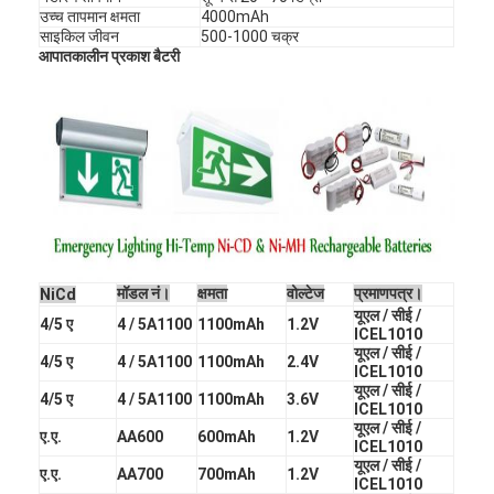
उच्च तापमान क्षमता
4000mAh
साइकिल जीवन
500-1000 चक्र
आपातकालीन प्रकाश बैटरी
मॉडल नं।
क्षमता
वोल्टेज
प्रमाणपत्र।
NiCd
यूएल / सीई /
4/5 ए
4 / 5A1100
1100mAh
1.2V
ICEL1010
यूएल / सीई /
4/5 ए
4 / 5A1100
1100mAh
2.4V
घर
ICEL1010
यूएल / सीई /
4/5 ए
4 / 5A1100
1100mAh
3.6V
ICEL1010
उत्पादों
यूएल / सीई /
ए.ए.
AA600
600mAh
1.2V
ICEL1010
यूएल / सीई /
हमारे बारे में
ए.ए.
AA700
700mAh
1.2V
ICEL1010