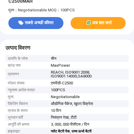
C2500MAH
मूल्य：Negotiationable
MOQ：100PCS
सबसे अच्छी कीमत
अब बात करो
उत्पाद विवरण
उत्पत्ति के प्लेस
चीन
ब्रांड नाम
MaxPower
REACH, ISO9001:2008,
प्रमाणन
ISO9001:14000,SA8000
मॉडल संख्या
एमपीडी-C2500
न्यूनतम आदेश मात्रा
100PCS
मूल्य
Negotiationable
पैकेजिंग विवरण
औद्योगिक पैकेज, खुदरा विक्रेता
प्रसव के समय
10 दिन
भुगतान शर्तें
नियंत्रण रेखा, टीटी
आपूर्ति की क्षमता
3, 000, 000 पीसीएस / दिन
हाइलाइट:
,
फ्लैट बैटरी पैक
उच्च ऊर्जा बैटरी