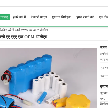
उत्पाद
हमारे बारे में
फैक्टरी यात्रा
गुणवत्ता नियंत्रण
हमसे संपर्क करें
एक बोल
िक बैटरी एफडीसी एससी एए एएए एक OEM ओडीएम
ी एससी एए एएए एक OEM ओडीएम
उत्पाद
उत्पत्ति 
ब्रांड न
प्रमाणन
मॉडल सं
भुगतान
न्यूनतम
मूल्य:
पैकेजिं