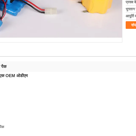
प्रसव 
भुगतान शर
आपूर्ति 
संप
ी पैक
एएए एक OEM ओडीएम
 पैक