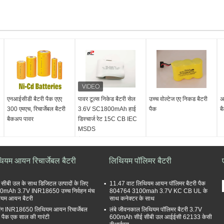
एनआईसीडी बैटरी पैक एएए
पावर टूल्स निकेड बैटरी सेल
उच्च वोल्टेज एए निकड बैटरी
अ
300 एमएच, रिचार्जेबल बैटरी
3.6V SC1800mAh हाई
पैक
ब
बैकअप पावर
डिस्चार्ज रेट 15C CB IEC
MSDS
बैटरी का प्रकार:
NiCd
रिचार्जेबल बैटरी पैक
ियम आयन रिचार्जेबल बैटरी
क्षमता:
1800mAh
लिथियम पॉलिमर बैटरी
वोल्टेज:
3.6V
भुगतान दर:
15 सी
 सीबी उल के साथ डिजिटल उत्पादों के लिए
11.47 वाट लिथियम आयन पॉलिमर बैटरी पैक
0mAh 3.7V INR18650 उच्च निर्वहन मंच
804764 3100mah 3.7V KC CB UL के
ियम आयन बैटरी
साथ कनेक्टर के साथ
संग INR18650 लिथियम आयन रिचार्जेबल
लंबे जीवनकाल लिथियम पॉलिमर बैटरी 3.7V
ी पैक एक साल की गारंटी
600mAh सीई सीबी उल आईईसी 62133 केसी