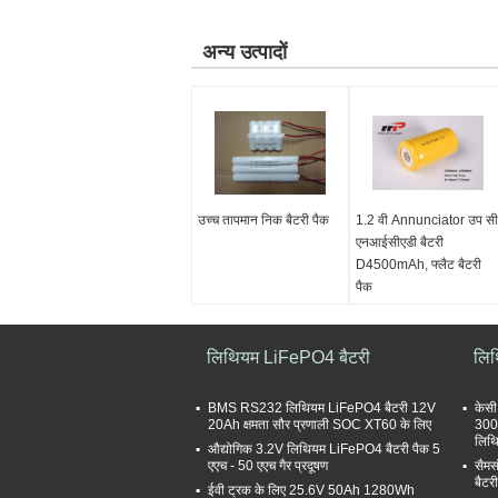
अन्य उत्पादों
उच्च तापमान निक बैटरी पैक
1.2 वी Annunciator उप सी
एनआईसीएडी बैटरी
D4500mAh, फ्लैट बैटरी
पैक
लिथियम LiFePO4 बैटरी
लिथ
BMS RS232 लिथियम LiFePO4 बैटरी 12V
केसी
20Ah क्षमता सौर प्रणाली SOC XT60 के लिए
300
लिथ
औद्योगिक 3.2V लिथियम LiFePO4 बैटरी पैक 5
एएच - 50 एएच गैर प्रदूषण
सैम
बैटर
ईवी ट्रक के लिए 25.6V 50Ah 1280Wh