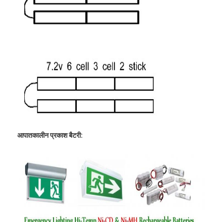
कारखाना भ्रमण
गुणवत्ता नियंत्रण
संपर्क करें
समाचार
अब बात करो
आपातकालीन प्रकाश बैटरी:
लिथियम LiFePO4 बैटरी
लिथियम आयन रिचार्जेबल बैटरी
लिथियम पॉलिमर बैटरी
ऊर्जा भंडारण बैटरी