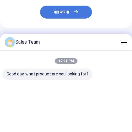
बात करना
अनुशंसित उत्पाद
Sales Team
12:21 PM
Good day, what product are you looking for?
आरटीयू एनआईएमएच
आरसी खिलौने आरसी शौक के
12V 2Ah NiMh बै
रिचार्जेबल बैटरी
लिए 7.2V 4000mAh
12V 2200mAh
AAA750mAh 2.4V चर्च
10C निम बैटरी पैक
आपातकालीन बिजली
एलईडी सौर मोमबत्ती
आपूर्ति आपातकालीन 
बैटरी पैक
सबसे अच्छी कीमत
सबसे अच्छी कीमत
सबसे अच्छी 