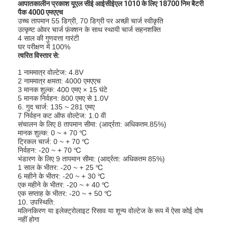
आपातकालीन प्रकाश यूएल सीई आईसीईएल 1010 के लिए 18700 निम बैटरी
पैक 4000 एमएएच
उच्च तापमान 55 डिग्री, 70 डिग्री पर अच्छी चार्ज स्वीकृति
उत्कृष्ट ओवर चार्ज फ़ंक्शन के साथ स्थायी चार्ज सहनशक्ति
4 साल की गुणवत्ता गारंटी
घर परीक्षण में 100%
त्वरित विस्तार से:
1 नाममात्र वोल्टेज: 4.8V
2 नाममात्र क्षमता: 4000 एमएएच
3 मानक शुल्क: 400 एमए × 15 घंटे
5 मानक निर्वहन: 800 एमए से 1.0V
6. गुद चार्ज: 135 ~ 281 एमए
7 निर्वहन कट ऑफ वोल्टेज: 1.0 वी
संचालन के लिए 8 तापमान सीमा: (आर्द्रता: अधिकतम.85%)
मानक शुल्क: 0 ~ + 70 ℃
ट्रिकल चार्ज: 0 ~ + 70 ℃
निर्वहन: -20 ~ + 70 ℃
भंडारण के लिए 9 तापमान सीमा: (आर्द्रता: अधिकतम 85%)
1 साल के भीतर: -20 ~ + 25 ℃
6 महीने के भीतर: -20 ~ + 30 ℃
एक महीने के भीतर: -20 ~ + 40 ℃
एक सप्ताह के भीतर: -20 ~ + 50 ℃
10. उपस्थिति:
मलिनकिरण या इलेक्ट्रोलाइट रिसाव या शून्य वोल्टेज के रूप में ऐसा कोई दोष
नहीं होगा