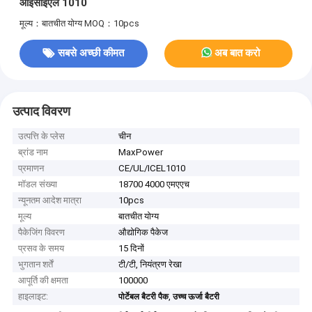
आईसीईएल 1010
मूल्य：बातचीत योग्य
MOQ：10pcs
सबसे अच्छी कीमत
अब बात करो
उत्पाद विवरण
उत्पत्ति के प्लेस
चीन
ब्रांड नाम
MaxPower
प्रमाणन
CE/UL/ICEL1010
मॉडल संख्या
18700 4000 एमएएच
न्यूनतम आदेश मात्रा
10pcs
मूल्य
बातचीत योग्य
पैकेजिंग विवरण
औद्योगिक पैकेज
प्रसव के समय
15 दिनों
भुगतान शर्तें
टी/टी, नियंत्रण रेखा
आपूर्ति की क्षमता
100000
हाइलाइट:
,
पोर्टेबल बैटरी पैक
उच्च ऊर्जा बैटरी