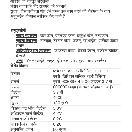
आवेदन की विस्तृत श्रृंखला
विशेष तकनीकी और सामग्री को अपनाने
सुरक्षा, विश्वसनीयता और लंबे समय तक काम करने की विशेषता के साथ
अनुकूलित विन्यास स्वीकार किए जाते हैं
अनुप्रयोगों:
संचार उपकरण
: सेल फोन, पीएचएस फोन, ब्लूटूथ फोन, इंटरफ़ोन
सूचना डिवाइस
: नोटबुक, टैबलेट पीसी, पीडीए, एमआईडी, पोर्टेबल फैक्स
मशीन
ऑडियोविज़ुअल उपकरण
: डिजिटल कैमरा, वेदियो कैमरा, पोर्टेबल डीवीडी,
वीसीडी
अन्य
: मिनल एलईडी लाइट, ई-बाइक, पावर टूल्स, कार स्टार्टर।
विशेष विवरण:
MAXPOWER औद्योगिक CO.LTD
बिटमैप
एमपी- लिथियम पॉलिमर बैटरी विनिर्देश
आदर्श
एमपी- 606696 4 9 00 एमएएच 3.7 वी
आयाम
606696 एमएम (मोटाई * चौड़ाई * लंबाई)
वोल्टेज
3.7 वी
क्षमता
4900
मुक़ाबला
<50 एमΩ
निर्वहन कट ऑफ वोल्टेज
3.0V
अधिकतम चार्ज वोल्टेज
4.2V
मानक चार्ज वर्तमान
0.2C
मानक निर्वहन वर्तमान
0.2C
अनुमानित व़जन
50 ग्राम