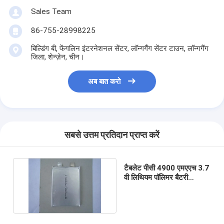
एच बैटरी
Sales Team
एनआईसीडी रिचार्जेबल बैटरी
86-755-28998225
बिल्डिंग बी, फेंगलिन इंटरनेशनल सेंटर, लॉन्गगैंग सेंटर टाउन, लॉन्गगैंग
एलसीडी बैटरी चार्जर
जिला, शेन्ज़ेन, चीन।
निम बैटरी पैक
अब बात करो
निक बैटरी पैक
लिथियम आयन बैटरी पैक
सबसे उत्तम प्रतिदान प्राप्त करें
रिचार्जेबल फ्लैशलाइट बैटरी
आपातकालीन प्रकाश बैटरी
टैबलेट पीसी 4900 एमएएच 3.7
वी लिथियम पॉलिमर बैटरी
ली Mno2 बैटरी
606696 इंटरफ़ोन नोटबुक
ली Socl2 बैटरी