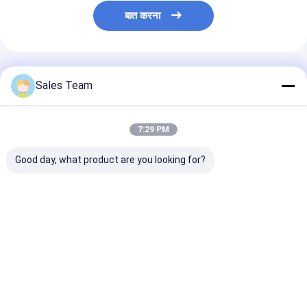
प्राथमिक लिथियम बैटरी
बात करना
हाइब्रिड कार बैटरी
अनुशंसित उत्पाद
Sales Team
7:29 PM
Good day, what product are you looking for?
गैस गेज के साथ 8500mAh
451730HP 210mAh
MP81438HP
लिथियम पॉलिमर बैटरी IC
3.7V वॉयस रिकॉर्डर के लिए
3600mAh 15C
LiPolymer बैटरी पैक
लीपोलीमर बैटरी पैक
LiPolymer बैटरी 
5960165 3.7V 8.5AH
11.1V
सबसे अच्छी कीमत
सबसे अच्छी कीमत
सबसे अच्छी 