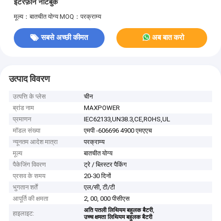
इंटरफ़ोन नोटबुक
मूल्य：बातचीत योग्य
MOQ：परक्राम्य
सबसे अच्छी कीमत
अब बात करो
उत्पाद विवरण
उत्पत्ति के प्लेस
चीन
ब्रांड नाम
MAXPOWER
प्रमाणन
IEC62133,UN38.3,CE,ROHS,UL
मॉडल संख्या
एमपी -606696 4900 एमएएच
न्यूनतम आदेश मात्रा
परक्राम्य
मूल्य
बातचीत योग्य
पैकेजिंग विवरण
ट्रे / ब्लिस्टर पैकिंग
प्रसव के समय
20-30 दिनों
भुगतान शर्तें
एल/सी, टी/टी
आपूर्ति की क्षमता
2, 00, 000 पीसीएस
,
अति पतली लिथियम बहुलक बैटरी
हाइलाइट:
उच्च क्षमता लिथियम बहुलक बैटरी