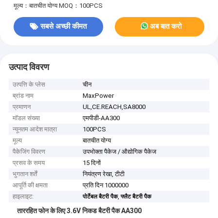
मूल्य：बातचीत योग्य
MOQ：100PCS
सबसे अच्छी कीमत
अब बात करो
उत्पाद विवरण
उत्पत्ति के प्लेस
चीन
ब्रांड नाम
MaxPower
प्रमाणन
UL,CE.REACH,SA8000
मॉडल संख्या
एमपीडी-AA300
न्यूनतम आदेश मात्रा
100PCS
मूल्य
बातचीत योग्य
पैकेजिंग विवरण
उपभोक्ता पैकेज / औद्योगिक पैकेज
प्रसव के समय
15 दिनों
भुगतान शर्तें
नियंत्रण रेखा, टीटी
आपूर्ति की क्षमता
प्रति दिन 1000000
हाइलाइट:
,
पोर्टेबल बैटरी पैक
फ्लैट बैटरी पैक
ताररहित फोन के लिए 3.6V निकड बैटरी पैक AA300