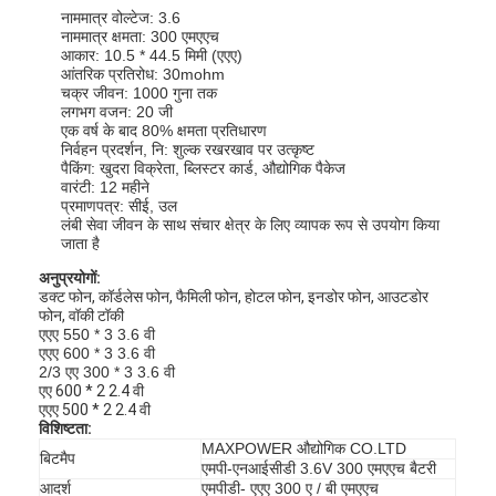
नाममात्र वोल्टेज: 3.6
नाममात्र क्षमता: 300 एमएएच
आकार: 10.5 * 44.5 मिमी (एएए)
आंतरिक प्रतिरोध: 30mohm
चक्र जीवन: 1000 गुना तक
लगभग वजन: 20 जी
एक वर्ष के बाद 80% क्षमता प्रतिधारण
निर्वहन प्रदर्शन, नि: शुल्क रखरखाव पर उत्कृष्ट
पैकिंग: खुदरा विक्रेता, ब्लिस्टर कार्ड, औद्योगिक पैकेज
वारंटी: 12 महीने
प्रमाणपत्र: सीई, उल
लंबी सेवा जीवन के साथ संचार क्षेत्र के लिए व्यापक रूप से उपयोग किया
जाता है
अनुप्रयोगों:
डक्ट फोन, कॉर्डलेस फोन, फैमिली फोन, होटल फोन, इनडोर फोन, आउटडोर
फोन, वॉकी टॉकी
एएए 550 * 3 3.6 वी
एएए 600 * 3 3.6 वी
2/3 एए 300 * 3 3.6 वी
एए 600 * 2 2.4 वी
एएए 500 * 2 2.4 वी
विशिष्टता:
MAXPOWER औद्योगिक CO.LTD
बिटमैप
एमपी-एनआईसीडी 3.6V 300 एमएएच बैटरी
आदर्श
एमपीडी- एएए 300 ए / बी एमएएच