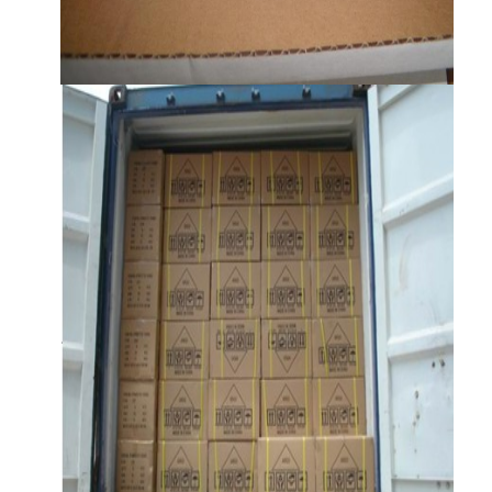
एच बैटरी
एनआईसीडी रिचार्जेबल बैटरी
एलसीडी बैटरी चार्जर
निम बैटरी पैक
निक बैटरी पैक
लिथियम आयन बैटरी पैक
रिचार्जेबल फ्लैशलाइट बैटरी
आपातकालीन प्रकाश बैटरी
ली Mno2 बैटरी
ली Socl2 बैटरी