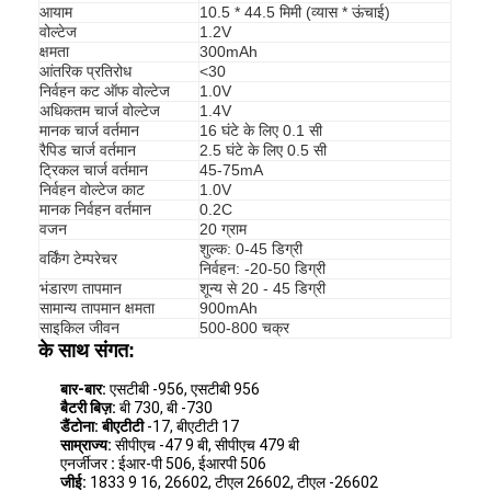
आयाम
10.5 * 44.5 मिमी (व्यास * ऊंचाई)
वोल्टेज
1.2V
क्षमता
300mAh
आंतरिक प्रतिरोध
<30
निर्वहन कट ऑफ वोल्टेज
1.0V
अधिकतम चार्ज वोल्टेज
1.4V
मानक चार्ज वर्तमान
16 घंटे के लिए 0.1 सी
रैपिड चार्ज वर्तमान
2.5 घंटे के लिए 0.5 सी
ट्रिकल चार्ज वर्तमान
45-75mA
निर्वहन वोल्टेज काट
1.0V
मानक निर्वहन वर्तमान
0.2C
वजन
20 ग्राम
शुल्क: 0-45 डिग्री
वर्किंग टेम्परेचर
निर्वहन: -20-50 डिग्री
भंडारण तापमान
शून्य से 20 - 45 डिग्री
सामान्य तापमान क्षमता
900mAh
साइकिल जीवन
500-800 चक्र
के साथ संगत:
बार-बार:
एसटीबी -956, एसटीबी 956
बैटरी बिज़:
बी 730, बी -730
डैंटोना: बीएटीटी
-17, बीएटीटी 17
साम्राज्य:
सीपीएच -47 9 बी, सीपीएच 479 बी
एनर्जीजर
:
ईआर-पी 506, ईआरपी 506
जीई:
1833 9 16, 26602, टीएल 26602, टीएल -26602