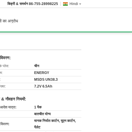
बिक्री & समर्थन
86-755-28998225
Hindi
ी का अनुरोध
 विवरण:
के प्लेस:
चीन
ाम:
ENERGY
:
MSDS UN38.3
ख्या:
7.2V 6.5Ah
 & नौवहन नियमों:
 आदेश मात्रा:
1 पैक
बातचीत योग्य
मानक निर्यात कार्टन, यूएन कार्टन,
ग विवरण:
पैलेट