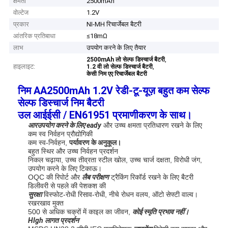
क्षमता
2500mAh
वोल्टेज
1.2V
प्रकार
NI-MH रिचार्जेबल बैटरी
आंतरिक प्रतिबाधा
≤18mΩ
लाभ
उपयोग करने के लिए तैयार
,
2500mAh लो सेल्फ डिस्चार्ज बैटरी
हाइलाइट:
,
1.2 वी लो सेल्फ डिस्चार्ज बैटरी
केसी निम एए रिचार्जेबल बैटरी
निम AA2500mAh 1.2V रेडी-टू-यूज़ बहुत कम सेल्फ
सेल्फ डिस्चार्ज निम बैटरी
उल आईईसी / EN61951 प्रमाणीकरण के साथ।
आर
उपयोग करने के लिए eady
और उच्च क्षमता प्रतिधारण रखने के लिए
कम स्व निर्वहन प्रौद्योगिकी
कम स्व-निर्वहन,
पर्यावरण के अनुकूल।
बहुत स्थिर और उच्च निर्वहन प्रदर्शन
निकल चढ़ाया, उच्च तीव्रता स्टील खोल, उच्च चार्ज दक्षता, विरोधी जंग,
उपयोग करने के लिए टिकाऊ।
OQC की रिपोर्ट और
लैब परीक्षण
ट्रैकिंग रिकॉर्ड रखने के लिए बैटरी
डिलीवरी से पहले की पेशकश की
सुरक्षा
विस्फोट-रोधी रिसाव-रोधी, नीचे रोधन वलय, ऑटो सेफ्टी वाल्व।
रखरखाव मुक्त
500 से अधिक चक्रों में काइल का जीवन,
कोई स्मृति प्रभाव नहीं।
HIgh लागत प्रदर्शन