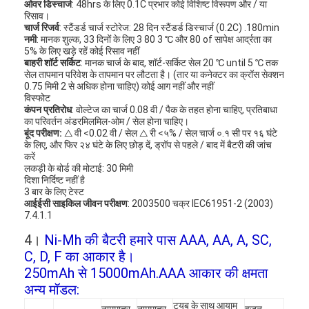
ओवर डिस्चार्ज
: 48hrs के लिए 0.1C प्रभार कोई विशिष्ट विरूपण और / या
कारखाना भ्रमण
रिसाव।
चार्ज रिजर्व
: स्टैंडर्ड चार्ज स्टोरेज: 28 दिन स्टैंडर्ड डिस्चार्ज (0.2C) .180min
नमी
: मानक शुल्क, 33 दिनों के लिए 3 80 3 ℃ और 80 of सापेक्ष आर्द्रता का
गुणवत्ता नियंत्रण
5% के लिए खड़े रहें कोई रिसाव नहीं
बाहरी शॉर्ट सर्किट
: मानक चार्ज के बाद, शॉर्ट-सर्किट सेल 20 ℃ until 5 ℃ तक
संपर्क करें
सेल तापमान परिवेश के तापमान पर लौटता है। (तार या कनेक्टर का क्रॉस सेक्शन
0.75 मिमी 2 से अधिक होना चाहिए) कोई आग नहीं और नहीं
विस्फोट
समाचार
कंपन प्रतिरोध
: वोल्टेज का चार्ज 0.08 वी / पैक के तहत होना चाहिए, प्रतिबाधा
का परिवर्तन अंडरमिलमिल-ओम / सेल होना चाहिए।
बूंद परीक्षण:
△ वी <0.02 वी / सेल △ री <५% / सेल चार्ज ०.१ सी पर १६ घंटे
अब बात करो
के लिए, और फिर २४ घंटे के लिए छोड़ दें, ड्रॉप से ​​पहले / बाद में बैटरी की जांच
करें
लकड़ी के बोर्ड की मोटाई: 30 मिमी
दिशा निर्दिष्ट नहीं है
3 बार के लिए टेस्ट
लिथियम LiFePO4 बैटरी
आईईसी साइकिल जीवन परीक्षण
: 2003500 चक्र IEC61951-2 (2003)
7.4.1.1
लिथियम आयन रिचार्जेबल बैटरी
4।
Ni-Mh की बैटरी हमारे पास AAA, AA, A, SC,
C, D, F का आकार है।
लिथियम पॉलिमर बैटरी
250mAh से 15000mAh.AAA आकार की क्षमता
ऊर्जा भंडारण बैटरी
अन्य मॉडल:
ट्यूब के साथ आयाम