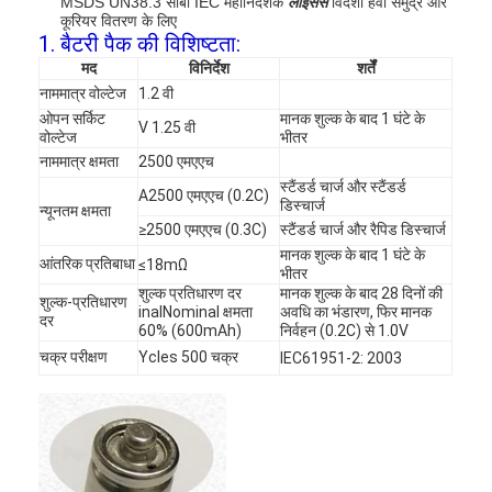
MSDS UN38.3 सीबी IEC महानिदेशक
लाइसेंस
विदेशी हवा समुद्र और
कूरियर वितरण के लिए
1. बैटरी पैक की विशिष्टता:
मद
विनिर्देश
शर्तेँ
नाममात्र वोल्टेज
1.2 वी
ओपन सर्किट
मानक शुल्क के बाद 1 घंटे के
V 1.25 वी
वोल्टेज
भीतर
नाममात्र क्षमता
2500 एमएएच
स्टैंडर्ड चार्ज और स्टैंडर्ड
A2500 एमएएच (0.2C)
डिस्चार्ज
न्यूनतम क्षमता
≥2500 एमएएच (0.3C)
स्टैंडर्ड चार्ज और रैपिड डिस्चार्ज
मानक शुल्क के बाद 1 घंटे के
आंतरिक प्रतिबाधा
≤18mΩ
भीतर
शुल्क प्रतिधारण दर
मानक शुल्क के बाद 28 दिनों की
शुल्क-प्रतिधारण
inalNominal क्षमता
अवधि का भंडारण, फिर मानक
दर
60% (600mAh)
निर्वहन (0.2C) से 1.0V
चक्र परीक्षण
Ycles 500 चक्र
IEC61951-2: 2003