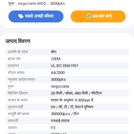
मूल्य：negociate
MOQ：3000pks
सबसे अच्छी कीमत
अब बात करो
उत्पाद विवरण
उत्पत्ति के प्लेस
चीन
ब्रांड नाम
/OEM
प्रमाणन
UL IEC EN61951
मॉडल संख्या
AA2500
न्यूनतम आदेश मात्रा
3000pks
मूल्य
negociate
पैकेजिंग विवरण
20 पीसी / बॉक्स, 480 पीसी / सीटीएन
प्रसव के समय
मात्रा के अनुसार 3-30days है
भुगतान शर्तें
एल / सी, टी / टी, वेस्टर्न यूनियन
आपूर्ति की क्षमता
300000pcs / दिन
सामग्री
एनआई-एमएच
आकार
ए.ए.