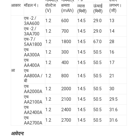
नाममात्र
नाममात्र
वजन
एच बैटरी
आकार
मॉडल नं।
वोल्टेज
क्षमता
लगभग।
व्यास
ऊंचाई
(V)
(mAh)
(जी)
(मिमी)
(मिमी)
एनआईसीडी रिचार्जेबल बैटरी
एच -2 /
1.2
600
14.5
29.0
13
3AA600
एच -2 /
एलसीडी बैटरी चार्जर
1.2
700
14.5
29.0
14
3AA700
एच-7 /
1.2
1800
14.5
67.0
28
निम बैटरी पैक
5AA1800
एच
1.2
300
14.5
50.5
16
AA300A
निक बैटरी पैक
एच
1.2
400
14.5
50.5
17
AA400A
आ
एच
लिथियम आयन बैटरी पैक
AA800A /
1.2
800
14.5
50.5
21
बी
रिचार्जेबल फ्लैशलाइट बैटरी
एच
1.2
2000
14.5
50.5
30
AA2000A
एच
आपातकालीन प्रकाश बैटरी
1.2
2100
14.5
50.5
29.5
AA2100A
एच
1.2
2400
14.5
50.5
31.6
ली Mno2 बैटरी
AA2400A
एच
1.2
2700
14.5
50.5
31.6
AA2700A
ली Socl2 बैटरी
आवेदन: