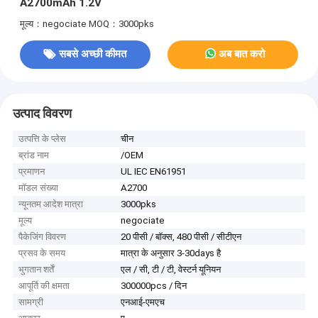
A2700mAh 1.2V
मूल्य：negociate
MOQ：3000pks
सबसे अच्छी कीमत
अब बात करो
उत्पाद विवरण
उत्पत्ति के प्लेस
चीन
ब्रांड नाम
/OEM
प्रमाणन
UL IEC EN61951
मॉडल संख्या
A2700
न्यूनतम आदेश मात्रा
3000pks
मूल्य
negociate
पैकेजिंग विवरण
20 पीसी / बॉक्स, 480 पीसी / सीटीएन
प्रसव के समय
मात्रा के अनुसार 3-30days है
भुगतान शर्तें
एल / सी, टी / टी, वेस्टर्न यूनियन
आपूर्ति की क्षमता
300000pcs / दिन
सामग्री
एनआई-एमएच