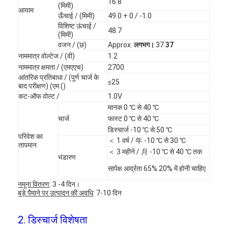
16.8
(मिमी)
आयाम
ऊँचाई / (मिमी)
49.0 + 0 / -1.0
विशिष्ट ऊंचाई /
48.7
(मिमी)
वजन / (छ)
Approx.
लगभग।
37
37
नाममात्र वोल्टेज / (वी)
1.2
नाममात्र क्षमता / (एमएएच)
2700
आंतरिक प्रतिबाधा / (पूर्ण चार्ज के
≤25
बाद परीक्षण) (एम ()
कट-ऑफ वोल्ट /
1.0V
मानक 0 ℃ से 40 ℃
चार्ज
फास्ट 0 ℃ से 40 ℃
डिस्चार्ज -10 ℃ से 50 ℃
परिवेश का
＜ 1 वर्ष / 年 -10 ℃ से 30 ℃
तापमान
＜ 3 महीने / 月 -10 ℃ से 40 ℃ तक
भंडारण
सापेक्ष आर्द्रता 65% 20% में होनी चाहिए
नमूना वितरण
: 3 -4 दिन।
बड़े पैमाने पर उत्पादन की अवधि
: 7-10 दिन
2. डिस्चार्ज विशेषता