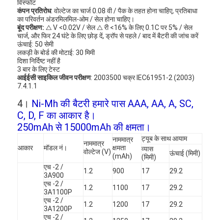
विस्फोट
कारखाना भ्रमण
कंपन प्रतिरोध
: वोल्टेज का चार्ज 0.08 वी / पैक के तहत होना चाहिए, प्रतिबाधा
का परिवर्तन अंडरमिलमिल-ओम / सेल होना चाहिए।
बूंद परीक्षण:
△ V <0.02V / सेल △ री <16% के लिए 0.1C पर 5% / सेल
गुणवत्ता नियंत्रण
चार्ज, और फिर 24 घंटे के लिए छोड़ दें, ड्रॉप से ​​पहले / बाद में बैटरी की जांच करें
ऊंचाई: 50 सेमी
संपर्क करें
लकड़ी के बोर्ड की मोटाई: 30 मिमी
दिशा निर्दिष्ट नहीं है
3 बार के लिए टेस्ट
समाचार
आईईसी साइकिल जीवन परीक्षण
: 2003500 चक्र IEC61951-2 (2003)
7.4.1.1
अब बात करो
4।
Ni-Mh की बैटरी हमारे पास AAA, AA, A, SC,
C, D, F का आकार है।
250mAh से 15000mAh की क्षमता।
ट्यूब के साथ आयाम
लिथियम LiFePO4 बैटरी
नाममात्र
नाममात्र
आकार
मॉडल नं।
क्षमता
व्यास
वोल्टेज (V)
ऊंचाई (मिमी)
(mAh)
(मिमी)
लिथियम आयन रिचार्जेबल बैटरी
एच -2 /
1.2
900
17
29.2
3A900
लिथियम पॉलिमर बैटरी
एच -2 /
1.2
1100
17
29.2
3A1100P
एच -2 /
ऊर्जा भंडारण बैटरी
1.2
1200
17
29.2
3A1200P
एच -2 /