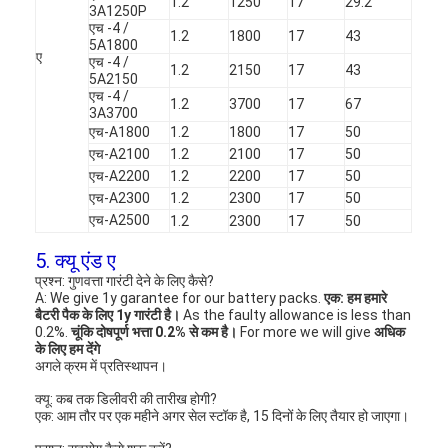
1.2
1250
17
29.2
3A1250P
एच बैटरी
एच -4 /
1.2
1800
17
43
5A1800
एनआईसीडी रिचार्जेबल बैटरी
ए
एच -4 /
1.2
2150
17
43
5A2150
एच -4 /
एलसीडी बैटरी चार्जर
1.2
3700
17
67
3A3700
एच-A1800
1.2
1800
17
50
निम बैटरी पैक
एच-A2100
1.2
2100
17
50
एच-A2200
1.2
2200
17
50
निक बैटरी पैक
एच-A2300
1.2
2300
17
50
एच-A2500
1.2
2300
17
50
लिथियम आयन बैटरी पैक
5. क्यू एंड ए
रिचार्जेबल फ्लैशलाइट बैटरी
प्रश्न: गुणवत्ता गारंटी देने के लिए कैसे?
A: We give 1y garantee for our battery packs.
एक: हम हमारे
बैटरी पैक के लिए 1y गारंटी है।
As the faulty allowance is less than
आपातकालीन प्रकाश बैटरी
0.2%.
चूंकि दोषपूर्ण भत्ता 0.2% से कम है।
For more we will give
अधिक
के लिए हम देंगे
ली Mno2 बैटरी
अगले क्रम में प्रतिस्थापन।
क्यू: कब तक डिलीवरी की तारीख होगी?
ली Socl2 बैटरी
एक: आम तौर पर एक महीने अगर सेल स्टॉक है, 15 दिनों के लिए तैयार हो जाएगा।