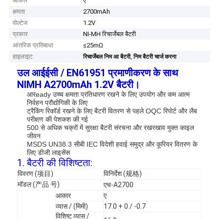
आकार
ए
क्षमता
2700mAh
वोल्टेज
1.2V
प्रकार
NI-MH रिचार्जेबल बैटरी
आंतरिक प्रतिबाधा
≤25mΩ
हाइलाइट:
,
रिचार्जेबल निम आ बैटरी
निम बैटरी चार्ज करना
उल आईईसी / EN61951 प्रमाणीकरण के साथ
NIMH A2700mAh 1.2V बैटरी।
आर
eady उच्च क्षमता प्रतिधारण रखने के लिए उपयोग और कम आत्म
निर्वहन प्रौद्योगिकी के लिए
ट्रैकिंग रिकॉर्ड रखने के लिए बैटरी वितरण से पहले OQC रिपोर्ट और लैब
परीक्षण की पेशकश की गई
500 से अधिक चक्रों में सुरक्षा बैटरी संरचना और रखरखाव मुक्त काइल
जीवन
MSDS UN38.3 सीबी IEC विदेशी हवाई समुद्र और कूरियर वितरण के
लिए डीजी लाइसेंस
1. बैटरी की विशिष्टता:
विवरण (项目)
विनिर्देश (规格)
मॉडल (产品 号)
एच-A2700
आकार
ए
व्यास / (मिमी)
17.0 + 0 / -0.7
विशिष्ट व्यास /