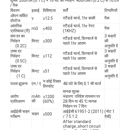
शुल्क: 200mA (0.1 C) × 16 घंटे का निर्वहन: 400mAh (0.2 C) से 10.0V
/ पैक
विवरण
इकाई
विशिष्टता
शर्तेँ
टिप्पणियों
ओपन सर्किट
स्टैंडर्ड चार्ज, 1hr बाकी
पैक
v
≥12.5
वोल्टेज
आंतरिक
स्टैंडर्ड चार्ज, 1hr रेस्ट
पैक
mΩ
≤450
प्रतिबाधा (री)
(1KHZ)
कम दर का
3 चक्रों
स्टैंडर्ड चार्ज, डिस्चार्ज से
निर्वहन
मिनट
≥300
की
पहले 1hr आराम
(0.2C)
अनुमति दें
उच्च दर
3 चक्रों
स्टैंडर्ड चार्ज, डिस्चार्ज से
निर्वहन
मिनट
≥112
की
पहले 1hr आराम
(0.5C)
अनुमति दें
उच्च दर
3 चक्रों
स्टैंडर्ड चार्ज, डिस्चार्ज से
निर्वहन
मिनट
≥51
की
पहले 1hr आराम
(1 C)
अनुमति दें
न कोई रिसाव
पल्ला झुकना
एन / ए
48 घंटे के लिए 0.1 सी चार्ज
विस्फोट
मानक शुल्क
आरोप
mAh
भंडारण: परिवेश तापमान पर
≥1200
घर
की
प्रतिधारण
(60%)
28 दिन या 45 ℃ मानक
निर्वहन पर 7 दिन
उत्पादों
आईईसी चक्र
आईईसी 61951-2 (2011)
(नोट 1
चक्र
≥500
परीक्षण
/ 7.5.1.2
देखें)
After standard
हमारे बारे में
charge.,short circuit