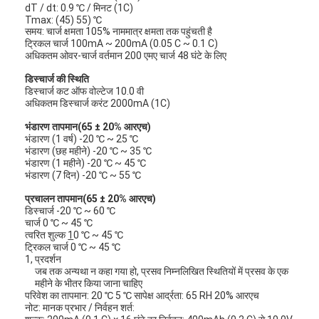
dT / dt: 0.9 ℃ / मिनट (1C)
Tmax: (45) 55) ℃
समय: चार्ज क्षमता 105% नाममात्र क्षमता तक पहुंचती है
ट्रिकल चार्ज 100mA ~ 200mA (0.05 C ~ 0.1 C)
अधिकतम ओवर-चार्ज वर्तमान 200 एमए चार्ज 48 घंटे के लिए
डिस्चार्ज की स्थिति
डिस्चार्ज कट ऑफ वोल्टेज 10.0 वी
अधिकतम डिस्चार्ज करंट 2000mA (1C)
भंडारण तापमान
(
65 ± 20% आरएच
)
भंडारण (1 वर्ष) -20 ℃ ~ 25 ℃
भंडारण (छह महीने) -20 ℃ ~ 35 ℃
भंडारण (1 महीने) -20 ℃ ~ 45 ℃
भंडारण (7 दिन) -20 ℃ ~ 55 ℃
प्रचालन तापमान
(
65 ± 20% आरएच
)
डिस्चार्ज -20 ℃ ~ 60 ℃
चार्ज 0 ℃ ~ 45 ℃
त्वरित शुल्क
1
0 ℃ ~ 45 ℃
ट्रिकल चार्ज 0 ℃ ~ 45 ℃
1, प्रदर्शन
जब तक अन्यथा न कहा गया हो, प्रसव निम्नलिखित स्थितियों में प्रसव के एक
महीने के भीतर किया जाना चाहिए
परिवेश का तापमान: 20 ℃ 5 ℃ सापेक्ष आर्द्रता: 65 RH 20% आरएच
नोट: मानक प्रभार / निर्वहन शर्त: