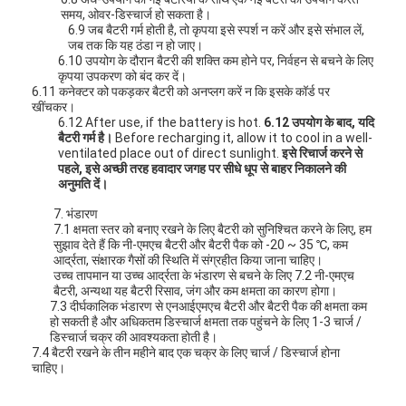
समय, ओवर-डिस्चार्ज हो सकता है।
6.9 जब बैटरी गर्म होती है, तो कृपया इसे स्पर्श न करें और इसे संभाल लें,
जब तक कि यह ठंडा न हो जाए।
6.10 उपयोग के दौरान बैटरी की शक्ति कम होने पर, निर्वहन से बचने के लिए
कृपया उपकरण को बंद कर दें।
6.11 कनेक्टर को पकड़कर बैटरी को अनप्लग करें न कि इसके कॉर्ड पर
खींचकर।
6.12 After use, if the battery is hot.
6.12 उपयोग के बाद, यदि
बैटरी गर्म है।
Before recharging it, allow it to cool in a well-
ventilated place out of direct sunlight.
इसे रिचार्ज करने से
पहले, इसे अच्छी तरह हवादार जगह पर सीधे धूप से बाहर निकालने की
अनुमति दें।
7. भंडारण
7.1 क्षमता स्तर को बनाए रखने के लिए बैटरी को सुनिश्चित करने के लिए, हम
सुझाव देते हैं कि नी-एमएच बैटरी और बैटरी पैक को -20 ~ 35 ℃, कम
आर्द्रता, संक्षारक गैसों की स्थिति में संग्रहीत किया जाना चाहिए।
उच्च तापमान या उच्च आर्द्रता के भंडारण से बचने के लिए 7.2 नी-एमएच
बैटरी, अन्यथा यह बैटरी रिसाव, जंग और कम क्षमता का कारण होगा।
7.3 दीर्घकालिक भंडारण से एनआईएमएच बैटरी और बैटरी पैक की क्षमता कम
हो सकती है और अधिकतम डिस्चार्ज क्षमता तक पहुंचने के लिए 1-3 चार्ज /
डिस्चार्ज चक्र की आवश्यकता होती है।
7.4 बैटरी रखने के तीन महीने बाद एक चक्र के लिए चार्ज / डिस्चार्ज होना
चाहिए।