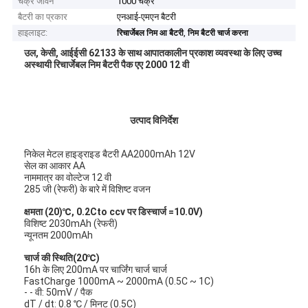
चक्र जीवन
1000 चक्र
बैटरी का प्रकार
एनआई-एमएन बैटरी
हाइलाइट:
,
रिचार्जेबल निम आ बैटरी
निम बैटरी चार्ज करना
उल, केसी, आईईसी 62133 के साथ आपातकालीन प्रकाश व्यवस्था के लिए उच्च
अस्थायी रिचार्जेबल निम बैटरी पैक एए 2000 12 वी
उत्पाद विनिर्देश
निकेल मेटल हाइड्राइड बैटरी AA2000mAh 12V
सेल का आकार AA
नाममात्र का वोल्टेज 12 वी
285 जी (रेफरी) के बारे में विशिष्ट वजन
क्षमता (20)
℃
, 0.2Cto ccv पर डिस्चार्ज =
10
.0V)
विशिष्ट 2030mAh (रेफरी)
न्यूनतम 2000mAh
चार्ज की स्थिति
(
20
℃)
16h के लिए 200mA पर चार्जिंग चार्ज चार्ज
FastCharge 1000mA ~ 2000mA (0.5C ~ 1C)
- - वी: 50mV / पैक
dT / dt: 0.8 ℃ / मिनट (0.5C)