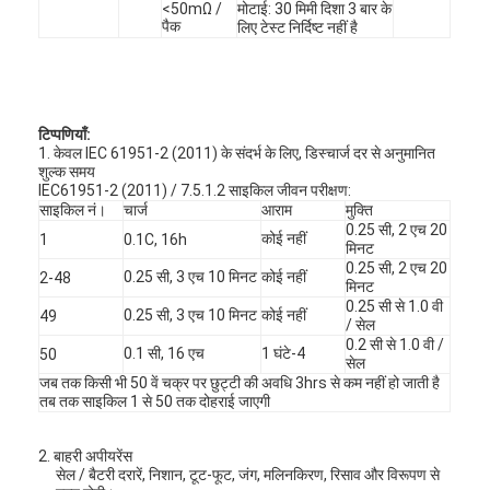
<50mΩ /
मोटाई: 30 मिमी दिशा 3 बार के
एच बैटरी
पैक
लिए टेस्ट निर्दिष्ट नहीं है
एनआईसीडी रिचार्जेबल बैटरी
एलसीडी बैटरी चार्जर
टिप्पणियाँ:
1. केवल IEC 61951-2 (2011) के संदर्भ के लिए, डिस्चार्ज दर से अनुमानित
निम बैटरी पैक
शुल्क समय
IEC61951-2 (2011) / 7.5.1.2 साइकिल जीवन परीक्षण:
निक बैटरी पैक
साइकिल नं।
चार्ज
आराम
मुक्ति
0.25 सी, 2 एच 20
कोई नहीं
1
0.1C, 16h
मिनट
लिथियम आयन बैटरी पैक
0.25 सी, 2 एच 20
0.25 सी, 3 एच 10 मिनट
कोई नहीं
2-48
मिनट
रिचार्जेबल फ्लैशलाइट बैटरी
0.25 सी से 1.0 वी
0.25 सी, 3 एच 10 मिनट
कोई नहीं
49
/ सेल
0.2 सी से 1.0 वी /
आपातकालीन प्रकाश बैटरी
0.1 सी, 16 एच
1 घंटे-4
50
सेल
जब तक किसी भी 50 वें चक्र पर छुट्टी की अवधि 3hrs से कम नहीं हो जाती है
ली Mno2 बैटरी
तब तक साइकिल 1 से 50 तक दोहराई जाएगी
ली Socl2 बैटरी
2. बाहरी अपीयरेंस
सेल / बैटरी दरारें, निशान, टूट-फूट, जंग, मलिनकिरण, रिसाव और विरूपण से