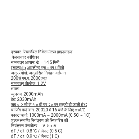
प्रकार: रिचार्जेबल निकेल मेटल हाइड्राइड
बेलनाकार कोशिका
नाममात्र आयाम: Φ = 14.5 मिमी
(
डब्ल्यू
ith
आस्तीन)
एच =
49.0
मिमी
अनुप्रयोगों: अनुशंसित निर्वहन वर्तमान
200
से एम.ए.
2000
एमए
नाममात्र वोल्टेज: 1.2V
क्षमता:
न्यूनतम: 2000mAh
ठेठ: 2030mAh
जब ०.२ सी से १.० वी पर २० पर छुट्टी दी जाती है
℃
चार्जिंग कंडीशन:
200
20 में 16 बजे के लिए mA
℃
फास्ट चार्ज: 1000mA ~ 2000mA (0.5C ~ 1C)
शुल्क समाप्ति नियंत्रण की सिफारिश की
नियंत्रण पैरामीटर: -: V: 5mV
dT / dt: 0.8 ℃ / मिनट (0.5 C)
dT / dt: 0.9 ℃ / मिनट (1 C)