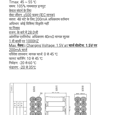
Tmax: 45 ~ 55 ℃
समय: 105% नाममात्र इनपुट
केवल संदर्भ के लिए
सेवा जीवन:
≥
500
चक्र (IEC मानक)
सतत: 48 घंटे के लिए 200mA अधिकतम वर्तमान
अधिभार: कोई विशिष्ट विकृति नहीं
या रिसाव
वजन: के बारे में
28.0
जी
आंतरिक प्रतिरोध: अधिकतम 40mΩ मानक शुल्क
1 वी बाकी
पर
1000HZ
Max.
मैक्स।
Charging Voltage: 1.5V at
चार्ज वोल्टेज: 1.5V पर
200
mA चार्ज
परिवेश तापमान: मानक चार्ज: 0 से 45 ℃
फास्ट चार्जिंग: 10 से 45 ℃
निर्वहन: -20 से 60 ℃
भंडारण
:
-20 से 35
℃