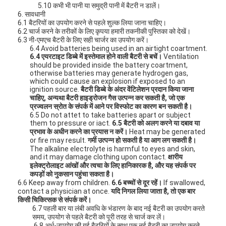
5.10 कभी भी पानी या समुद्री पानी में बैटरी न डालें।
6. सावधानी
6.1 बैटरियों का उपयोग करने से पहले शुल्क लिया जाना चाहिए।
6.2 चार्ज करने के तरीकों के लिए कृपया हमारी तकनीकी पुस्तिका को देखें।
6.3 नी-एमएच बैटरी के लिए सही चार्जर का उपयोग करें।
6.4 Avoid batteries being used in an airtight coartment.
6.4 एयरटाइट डिब्बे में इस्तेमाल होने वाली बैटरी से बचें।
Ventilation
should be provided inside the battery coartment,
otherwise batteries may generate hydrogen gas,
which could cause an explosion if exposed to an
ignition source.
बैटरी डिब्बे के अंदर वेंटिलेशन प्रदान किया जाना
चाहिए, अन्यथा बैटरी हाइड्रोजन गैस उत्पन्न कर सकती है, जो एक
प्रज्वलन स्रोत के संपर्क में आने पर विस्फोट का कारण बन सकती है।
6.5 Do not attet to take batteries apart or subject
them to pressure or iact.
6.5 बैटरी को अलग करने या दबाव या
प्रभाव के अधीन करने का प्रयास न करें।
Heat may be generated
or fire may result.
गर्मी उत्पन्न हो सकती है या आग लग सकती है।
The alkaline electrolyte is harmful to eyes and skin,
and it may damage clothing upon contact.
क्षारीय
इलेक्ट्रोलाइट आंखों और त्वचा के लिए हानिकारक है, और यह संपर्क पर
कपड़ों को नुकसान पहुंचा सकता है।
6.6 Keep away from children.
6.6 बच्चों से दूर रहें।
If swallowed,
contact a physician at once.
यदि निगल लिया जाता है, तो एक बार
किसी चिकित्सक से संपर्क करें।
6.7 पहली बार या लंबी अवधि के भंडारण के बाद नई बैटरी का उपयोग करते
समय, उपयोग से पहले बैटरी को पूरी तरह से चार्ज कर लें।
6.8 अर्ध-उपयोग की गई बैटरियों के साथ एक नई बैटरी का उपयोग करते