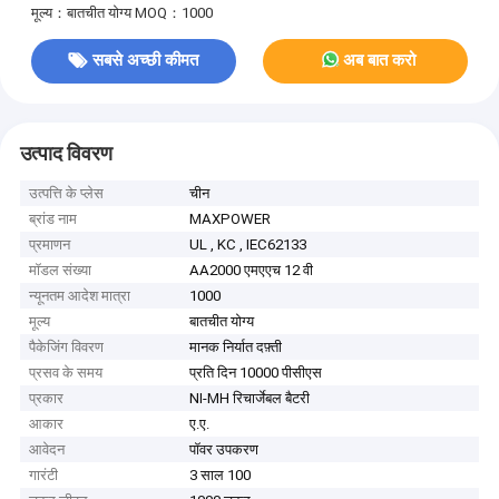
मूल्य：बातचीत योग्य
MOQ：1000
सबसे अच्छी कीमत
अब बात करो
उत्पाद विवरण
उत्पत्ति के प्लेस
चीन
ब्रांड नाम
MAXPOWER
प्रमाणन
UL , KC , IEC62133
मॉडल संख्या
AA2000 एमएएच 12 वी
न्यूनतम आदेश मात्रा
1000
मूल्य
बातचीत योग्य
पैकेजिंग विवरण
मानक निर्यात दफ़्ती
प्रसव के समय
प्रति दिन 10000 पीसीएस
प्रकार
NI-MH रिचार्जेबल बैटरी
आकार
ए.ए.
आवेदन
पॉवर उपकरण
गारंटी
3 साल 100