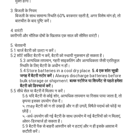
मुक्त होगी।
प्राथमिक लिथियम बैटरी
3. बिजली के नियम:
हाइब्रिड कार बैटरी
बिजली के साथ सामान्य स्थिति 60% बरकरार रहती है, अगर विशेष मांग हो, तो
बातचीत के बाद पुष्टि करें।
4. वारंटी
कारीगरी और भौतिक दोषों के खिलाफ एक साल की सीमित वारंटी।
5. चेतावनी
5.1 चार्ज बैटरी को उल्टा न करें।
5.2 शॉर्ट सर्किट बैटरी न करें, बैटरी को स्थायी नुकसान हो सकता है।
5.3 अत्यधिक तापमान, गहरी साइकलिंग और अत्यधिकता जैसी प्रतिकूल
स्थिति के लिए बैटरी के अधीन न हों।
5.4 Store batteries in a cool dry place.
5.4 एक शांत सूखी
जगह में बैटरी स्टोर करें।
Always discharge batteries before
bulk storage or shipment.
बल्क स्टोरेज या शिपमेंट से पहले हमेशा
बैटरी को डिस्चार्ज करें।
5.5 सीधे सेल या बैटरी में मिलाप न करें।
5.6 यदि बैटरी से कोई शोर, अत्यधिक तापमान या रिसाव पाया जाता है, तो
कृपया इसका उपयोग रोक दें।
५. may बैटरी को न तो उखाड़ें और न ही उगलें, विषैले पदार्थ को फोड़ें या
छोड़ें।
५.-अर्ध-उपयोग की गई बैटरी के साथ उपयोग में नई बैटरियों को न मिलाएं,
ओवर-डिस्चार्ज हो सकता है।
5.9 बैटरी पैक से बाहरी आस्तीन को न हटाएं और न ही इसके आवास में
कटौती करें।