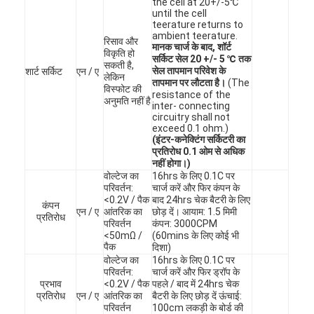
the cell at 20+/-5℃
कारखाना भ्रमण
until the cell
teerature returns to
ambient teerature.
रिसाव और
गुणवत्ता नियंत्रण
मानक चार्ज के बाद, शॉर्ट
विकृति हो
सर्किट सेल 20 +/- 5 ℃ तक
सकती है,
सेल तापमान परिवेश के
शार्ट सर्किट
एन / ए
संपर्क करें
लेकिन
तापमान पर लौटता है।
(The
विस्फोट की
resistance of the
अनुमति नहीं है
समाचार
inter- connecting
circuitry shall not
exceed 0.1 ohm.)
अब बात करो
(इंटर-कनेक्टिंग सर्किटरी का
प्रतिरोध 0.1 ओम से अधिक
नहीं होगा।)
वोल्टेज का
16hrs के लिए 0.1C पर
परिवर्तन:
चार्ज करें और फिर कंपन के
लिथियम LiFePO4 बैटरी
<0.2V / पैक
बाद 24hrs चेक बैटरी के लिए
कंपन
एन / ए
आंतरिक का
छोड़ दें। आयाम: 1.5 मिमी
प्रतिरोध
परिवर्तन
कंपन: 3000CPM
लिथियम आयन रिचार्जेबल बैटरी
<50mΩ /
(60mins के लिए कोई भी
पैक
दिशा)
वोल्टेज का
16hrs के लिए 0.1C पर
लिथियम पॉलिमर बैटरी
परिवर्तन:
चार्ज करें और फिर ड्रॉप के
प्रभाव
<0.2V / पैक
पहले / बाद में 24hrs चेक
ऊर्जा भंडारण बैटरी
प्रतिरोध
एन / ए
आंतरिक का
बैटरी के लिए छोड़ दें ऊंचाई:
परिवर्तन
100cm लकड़ी के बोर्ड की