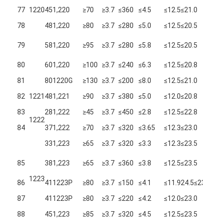
5.0
77
1220
451,220
≥70
≥3.7
≤360
≤4.5
≤12.5
≤21.0
1.
5.0
78
481,220
≥80
≥3.7
≤280
≤5.0
≤12.5
≤20.5
1.
4.
79
581,220
≥95
≥3.7
≤280
≤5.8
≤12.5
≤20.5
~
6.
5.3
80
601,220
≥100
≥3.7
≤240
≤6.3
≤12.5
≤20.8
1.
5.0
81
801220G
≥130
≥3.7
≤200
≤8.0
≤12.5
≤21.0
1.
5.0
82
1221
481,221
≥90
≥3.7
≤380
≤5.0
≤12.0
≤20.8
1.
5.0
83
281,222
≥45
≥3.7
≤450
≤2.8
≤12.5
≤22.8
1.
1222
5.0
84
371,222
≥70
≥3.7
≤320
≤3.65
≤12.3
≤23.0
1.
5.0
331,223
≥65
≥3.7
≤320
≤3.3
≤12.3
≤23.5
1.
4.
85
381,223
≥65
≥3.7
≤360
≤3.8
≤12.5
≤23.5
~
7.
1223
5.0
86
411223P
≥80
≥3.7
≤150
≤4.1
≤11.9
24.5≤23.0
1.
5.3
87
411223P
≥80
≥3.7
≤220
≤4.2
≤12.0
≤23.0
1.
5.3
88
451,223
≥85
≥3.7
≤320
≤4.5
≤12.5
≤23.5
1.