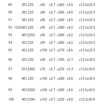
5.0
89
301,225
≥50
≥3.7
≤420
≤3.0
≤12.5
≤25.5
1.
5.3
90
381,225
≥90
≥3.7
≤280
≤4.0
≤12.5
≤25.5
1.
5.0
91
381,225
≥90
≥3.7
≤280
≤4.0
≤12.5
≤25.5
1.
5.0
92
1225
401,225
≥90
≥3.7
≤280
≤4.2
≤12.5
≤25.5
1.
5.0
93
401225G
≥90
≥3.7
≤280
≤4.2
≤12.5
≤25.5
1.
5.3
94
421,225
≥90
≥3.7
≤280
≤4.2
≤12.5
≤25.5
1.
5.3
95
451,225
≥100
≥3.7
≤270
≤4.6
≤12.5
≤25.5
1.
4.
96
201,230
≥30
≥3.7
≤700
≤2.7
≤12.5
≤30.5
~
6.
5.3
97
351230G
≥75
≥3.7
≤250
≤3.4
≤12.0
≤30.5
1.
4.
98
401,230
≥100
≥3.7
≤280
≤4.0
≤12.5
≤30.5
~
7.
4.
99
401230G
≥100
≥3.7
≤280
≤4.0
≤12.5
≤30.5
~
7.
5.3
100
401230H
≥105
≥3.7
≤220
≤4.0
≤12.3
≤30.0
1.
4.