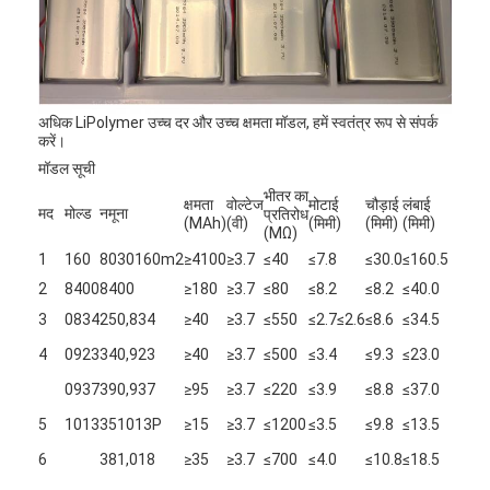
अधिक LiPolymer उच्च दर और उच्च क्षमता मॉडल, हमें स्वतंत्र रूप से संपर्क
करें।
मॉडल सूची
भीतर का
क्षमता
वोल्टेज
मोटाई
चौड़ाई
लंबाई
मद
मोल्ड
नमूना
(मि
प्रतिरोध
(MAh)
(वी)
(मिमी)
(मिमी)
(मिमी)
(MΩ)
10
1
160
8030160m2
≥4100
≥3.7
≤40
≤7.8
≤30.0
≤160.5
2.
2
8400
8400
≥180
≥3.7
≤80
≤8.2
≤8.2
≤40.0
4.0
3
0834
250,834
≥40
≥3.7
≤550
≤2.7≤2.6
≤8.6
≤34.5
1.
4.5
4
0923
340,923
≥40
≥3.7
≤500
≤3.4
≤9.3
≤23.0
1.
घर
4.0
0937
390,937
≥95
≥3.7
≤220
≤3.9
≤8.8
≤37.0
1.
उत्पादों
4.0
5
1013
351013P
≥15
≥3.7
≤1200
≤3.5
≤9.8
≤13.5
1.
4.0
6
381,018
≥35
≥3.7
≤700
≤4.0
≤10.8
≤18.5
हमारे बारे में
0.
4.