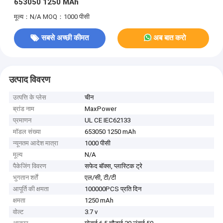
653050 1250 MAh
मूल्य：N/A
MOQ：1000 पीसी
सबसे अच्छी कीमत
अब बात करो
उत्पाद विवरण
उत्पत्ति के प्लेस
चीन
ब्रांड नाम
MaxPower
प्रमाणन
UL CE IEC62133
मॉडल संख्या
653050 1250 mAh
न्यूनतम आदेश मात्रा
1000 पीसी
मूल्य
N/A
पैकेजिंग विवरण
सफेद बॉक्स, प्लास्टिक ट्रे
भुगतान शर्तें
एल/सी, टी/टी
आपूर्ति की क्षमता
100000PCS प्रति दिन
क्षमता
1250 mAh
वोल्ट
3.7 v