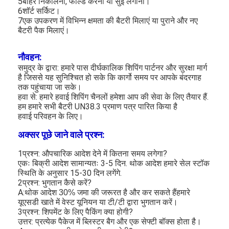
5बाहर निकालना, फोल्ड करना या सुई लगाना।
एच बैटरी
6शॉर्ट सर्किट।
7एक उपकरण में विभिन्न क्षमता की बैटरी मिलाएं या पुराने और नए
एनआईसीडी रिचार्जेबल बैटरी
बैटरी पैक मिलाएं।
एलसीडी बैटरी चार्जर
नौवहन:
समुद्र के द्वारा: हमारे पास दीर्घकालिक शिपिंग पार्टनर और सुरक्षा मार्ग
निम बैटरी पैक
है जिससे यह सुनिश्चित हो सके कि कार्गो समय पर आपके बंदरगाह
तक पहुंचाया जा सके।
हवा से: हमारे हवाई शिपिंग चैनलों हमेशा आप की सेवा के लिए तैयार हैं.
निक बैटरी पैक
हम हमारे सभी बैटरी UN38.3 प्रमाण पत्र पारित किया है
हवाई परिवहन के लिए।
लिथियम आयन बैटरी पैक
अक्सर पूछे जाने वाले प्रश्न:
रिचार्जेबल फ्लैशलाइट बैटरी
1प्रश्न: औपचारिक आदेश देने में कितना समय लगेगा?
एकः बिक्री आदेश सामान्यतः 3-5 दिन. थोक आदेश हमारे सेल स्टॉक
आपातकालीन प्रकाश बैटरी
स्थिति के अनुसार 15-30 दिन लगेंगे.
2प्रश्न: भुगतान कैसे करें?
ली Mno2 बैटरी
A:
हमारे
थोक आदेश 30% जमा की जरूरत है और कर सकते हैं
यूएसडी खाते में वेस्ट यूनियन या टी/टी द्वारा भुगतान करें।
ली Socl2 बैटरी
3प्रश्न: शिपमेंट के लिए पैकिंग क्या होगी?
उत्तर: प्रत्येक पैकेज में ब्लिस्टर बैग और एक सेफ्टी बॉक्स होता है।