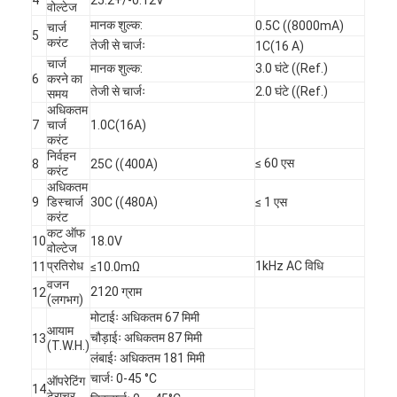
वोल्टेज
मानक शुल्क:
0.5C ((8000mA)
चार्ज
5
करंट
तेजी से चार्जः
1C(16 A)
चार्ज
मानक शुल्क:
3.0 घंटे ((Ref.)
6
करने का
तेजी से चार्जः
2.0 घंटे ((Ref.)
समय
अधिकतम
7
चार्ज
1.0C(16A)
करंट
निर्वहन
≤ 60 एस
8
25C ((400A)
करंट
अधिकतम
9
डिस्चार्ज
30C ((480A)
≤ 1 एस
करंट
कट ऑफ
10
18.0V
वोल्टेज
प्रतिरोध
1kHz AC विधि
11
≤10.0mΩ
वजन
2120 ग्राम
12
(लगभग)
मोटाईः अधिकतम 67 मिमी
आयाम
चौड़ाईः अधिकतम 87 मिमी
13
(T.W.H.)
लंबाईः अधिकतम 181 मिमी
चार्जः 0-45 °C
ऑपरेटिंग
14
टेराचर