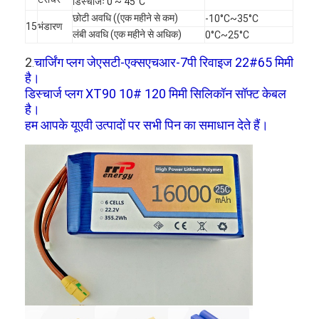
डिस्चार्जः 0 ~ 45°C
छोटी अवधि ((एक महीने से कम)
-10°C~35°C
15
भंडारण
लंबी अवधि (एक महीने से अधिक)
0°C~25°C
2
चार्जिंग प्लग जेएसटी-एक्सएचआर-7पी रिवाइज 22#65 मिमी
.
है।
डिस्चार्ज प्लग XT90 10# 120 मिमी सिलिकॉन सॉफ्ट केबल
है।
हम आपके यूएवी उत्पादों पर सभी पिन का समाधान देते हैं।
घर
उत्पादों
हमारे बारे में