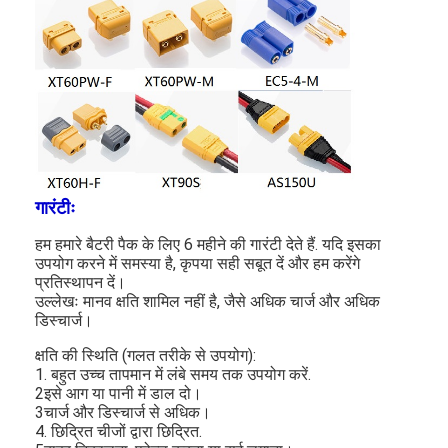
कारखाना भ्रमण
गुणवत्ता नियंत्रण
संपर्क करें
समाचार
अब बात करो
गारंटीः
हम हमारे बैटरी पैक के लिए 6 महीने की गारंटी देते हैं. यदि इसका
उपयोग करने में समस्या है, कृपया सही सबूत दें और हम करेंगे
प्रतिस्थापन दें।
लिथियम LiFePO4 बैटरी
उल्लेखः मानव क्षति शामिल नहीं है, जैसे अधिक चार्ज और अधिक
डिस्चार्ज।
लिथियम आयन रिचार्जेबल बैटरी
क्षति की स्थिति (गलत तरीके से उपयोग):
लिथियम पॉलिमर बैटरी
1. बहुत उच्च तापमान में लंबे समय तक उपयोग करें.
2इसे आग या पानी में डाल दो।
3चार्ज और डिस्चार्ज से अधिक।
ऊर्जा भंडारण बैटरी
4. छिद्रित चीजों द्वारा छिद्रित.