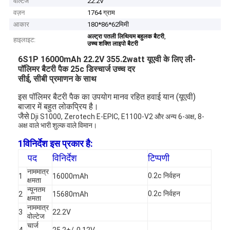
वोल्टेज
22.2V
वज़न
1764 ग्राम
आकार
180*86*62मिमी
,
अल्ट्रा पतली लिथियम बहुलक बैटरी
हाइलाइट:
उच्च शक्ति लाइपो बैटरी
6S1P 16000mAh 22.2V 355.2watt यूएवी के लिए ली-
पॉलिमर बैटरी पैक 25c डिस्चार्ज उच्च दर
सीई, सीबी प्रमाणन के साथ
इस पॉलिमर बैटरी पैक का उपयोग मानव रहित हवाई यान (यूएवी)
बाजार में बहुत लोकप्रिय है।
जैसे
Dji S1000, Zerotech E-EPIC, E1100-V2 और अन्य 6-अक्ष, 8-
अक्ष वाले भारी शुल्क वाले विमान।
1विनिर्देश इस प्रकार है:
पद
विनिर्देश
टिप्पणी
नाममात्र
0.2c निर्वहन
1
16000mAh
क्षमता
न्यूनतम
0.2c निर्वहन
2
15680mAh
क्षमता
नाममात्र
3
22.2V
वोल्टेज
चार्ज
4
25.2+/-0.12V