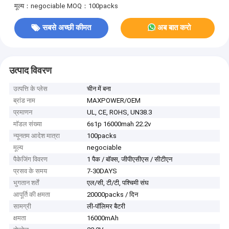
मूल्य：negociable
MOQ：100packs
सबसे अच्छी कीमत
अब बात करो
उत्पाद विवरण
उत्पत्ति के प्लेस
चीन में बना
ब्रांड नाम
MAXPOWER/OEM
प्रमाणन
UL, CE, ROHS, UN38.3
मॉडल संख्या
6s1p 16000mah 22.2v
न्यूनतम आदेश मात्रा
100packs
मूल्य
negociable
पैकेजिंग विवरण
1 पैक / बॉक्स, जीपीएसीएस / सीटीएन
प्रसव के समय
7-30DAYS
भुगतान शर्तें
एल/सी, टी/टी, पश्चिमी संघ
आपूर्ति की क्षमता
20000packs / दिन
सामग्री
ली-पॉलिमर बैटरी
क्षमता
16000mAh